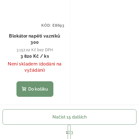
KÓD:
E8693
Blokátor napětí vazníků
300
3 157,02 Kč bez DPH
3 820 Kč
/ ks
Není skladem (dodání na
vyžádání)
Do košíku
Načíst 15 dalších
Stránkování
1
3
Ovládací prvky výpisu