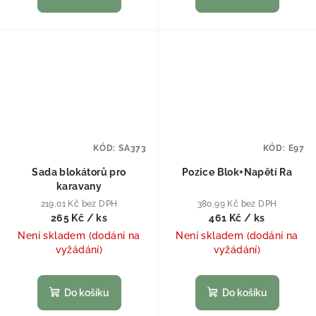
KÓD:
SA373
KÓD:
E97
Sada blokátorů pro
Pozice Blok+Napětí Ra
karavany
219,01 Kč bez DPH
380,99 Kč bez DPH
265 Kč
/ ks
461 Kč
/ ks
Není skladem (dodání na
Není skladem (dodání na
vyžádání)
vyžádání)
Do košíku
Do košíku