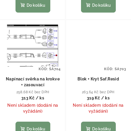
Do košíku
Do košíku
KÓD:
SA704
KÓD:
SA703
Napínací svěrka na krokve
Blok + Kryt Saf.Resid
+ zasouvací
258,68 Kč bez DPH
263,64 Kč bez DPH
313 Kč
/ ks
319 Kč
/ ks
Není skladem (dodání na
Není skladem (dodání na
vyžádání)
vyžádání)
Do košíku
Do košíku