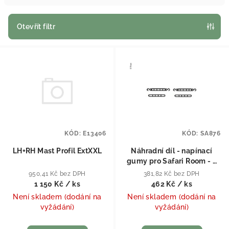
Otevřít filtr
Výpis produktů
KÓD:
E13406
KÓD:
SA876
LH+RH Mast Profil ExtXXL
Náhradní díl - napínací
gumy pro Safari Room - 4
kusy
950,41 Kč bez DPH
381,82 Kč bez DPH
1 150 Kč
/ ks
462 Kč
/ ks
Není skladem (dodání na
Není skladem (dodání na
vyžádání)
vyžádání)