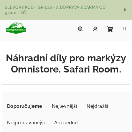
Přejít na obsah
SLEVOVÝ KÓD - GRIL10 - A DOPRAVA ZDARMA OD
5.000,- KČ
Nákupní
Hledat
Přihlášení
Náhradní díly pro markýzy
Omnistore, Safari Room.
Řazení produktů
Doporučujeme
Nejlevnější
Nejdražší
Nejprodávanější
Abecedně