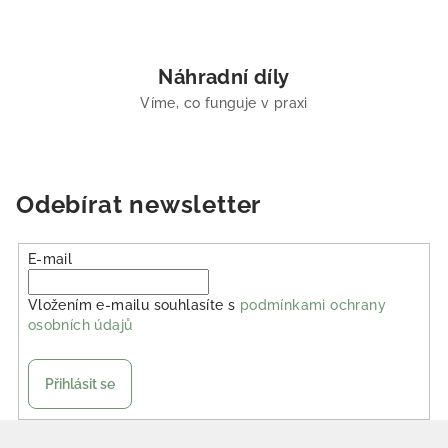
Náhradní díly
Víme, co funguje v praxi
Odebírat newsletter
E-mail
Vložením e-mailu souhlasíte s
podmínkami ochrany
osobních údajů
Přihlásit se
Zápatí