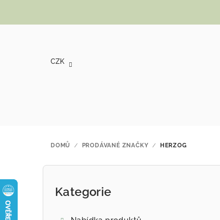
Přejít na obsah
CZK
DOMŮ
/
PRODÁVANÉ ZNAČKY
/
HERZOG
Postranní panel
Kategorie
Přeskočit kategorie