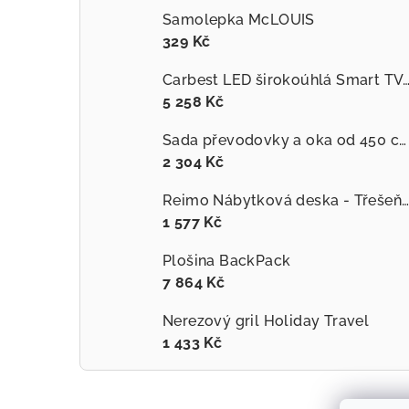
Samolepka McLOUIS
329 Kč
Carbest LED širokoúhlá Smart TV
5 258 Kč
Sada převodovky a oka od 450 cm vhodná pro F45L a Zip - Polární bílá
2 304 Kč
Reimo Nábytková deska - Třešeň 60x120cm
1 577 Kč
Plošina BackPack
7 864 Kč
Nerezový gril Holiday Travel
1 433 Kč