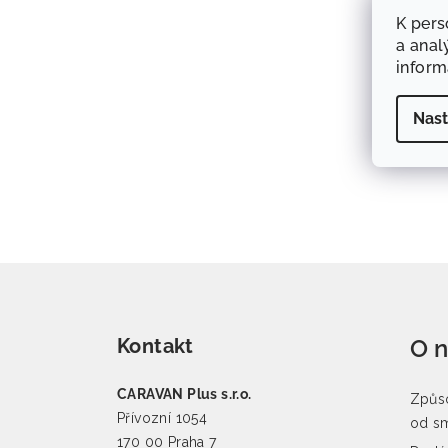
K pers
a anal
infor
Nast
Zápatí
Kontakt
O 
CARAVAN Plus s.r.o.
Způso
Přívozní 1054
od s
170 00 Praha 7