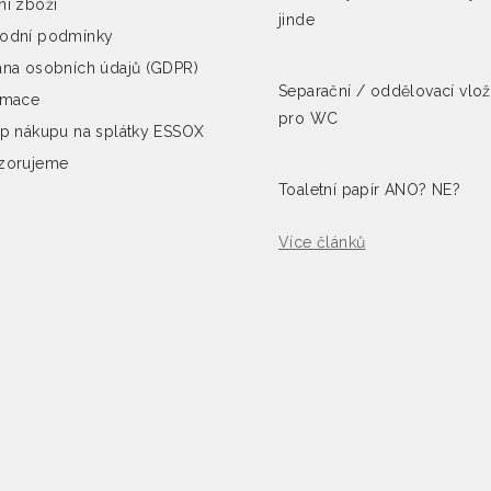
í zboží
jinde
odní podmínky
na osobních údajů (GDPR)
Separační / oddělovací vlo
amace
pro WC
p nákupu na splátky ESSOX
zorujeme
Toaletní papír ANO? NE?
Více článků