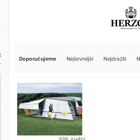
Řazení produktů
č
Doporučujeme
Nejlevnější
Nejdražší
N
Výpis produktů
KÓD:
934879