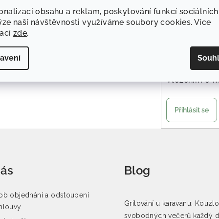
onalizaci obsahu a reklam, poskytování funkcí sociálních
Odebír
ýze naší návštěvnosti využíváme soubory cookies. Více
mací
zde
.
E-mail
avení
Souh
Vložením e-m
Přihlásit se
nás
Blog
b objednání a odstoupení
Grilování u karavanu: Kouzl
mlouvy
svobodných večerů každý 