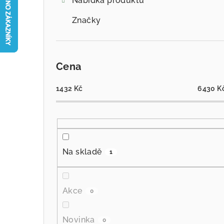
Nabídka produktů
Značky
Cena
1432
Kč
6430
K
Na skladě
1
Akce
0
Novinka
0