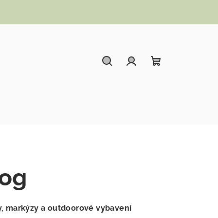
Hledat
Přihlášení
Nákupní koší
og
ny, markýzy a outdoorové vybavení