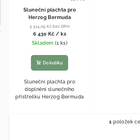
Sluneční plachta pro
Herzog Bermuda
5 314,05 Kč bez DPH
6 430 Kč
/ ks
Skladem
(
1 ks
)
Do košíku
Sluneční plachta pro
doplnění slunečního
přístřešku Herzog Bermuda
1
položek c
Ov