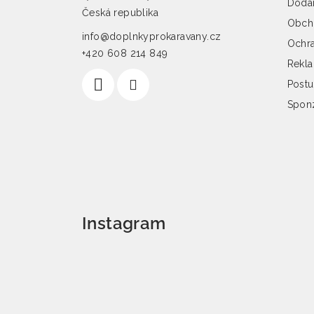
Dodán
Česká republika
Obch
info@doplnkyprokaravany.cz
Ochra
+420 608 214 849
Rekl
Postu
Spon
Instagram