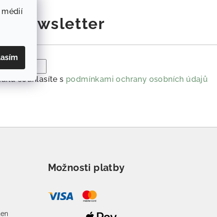
 médií
at newsletter
lasím
ailu souhlasíte s
podmínkami ochrany osobních údajů
Možnosti platby
o
den