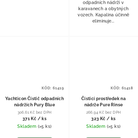
odpadních nádrží v
karavanech a obytných
vozech. Kapalina účinně
eliminuje...
KÓD:
61419
KÓD:
61418
Yachticon Čistič odpadních
Čisticí prostředek na
nádržích Pury Blue
nádrže Pure Rinse
306,61 Kč bez DPH
266,94 Kč bez DPH
371 Kč
/ ks
323 Kč
/ ks
Skladem
(
>5 ks
)
Skladem
(
>5 ks
)