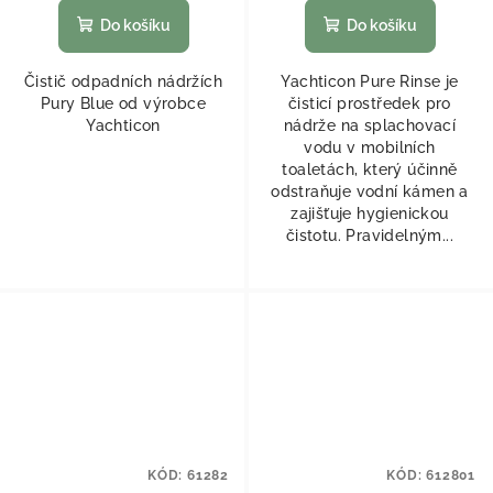
Do košíku
Do košíku
Čistič odpadních nádržích
Yachticon Pure Rinse je
Pury Blue od výrobce
čisticí prostředek pro
Yachticon
nádrže na splachovací
vodu v mobilních
toaletách, který účinně
odstraňuje vodní kámen a
zajišťuje hygienickou
čistotu. Pravidelným...
KÓD:
61282
KÓD:
612801