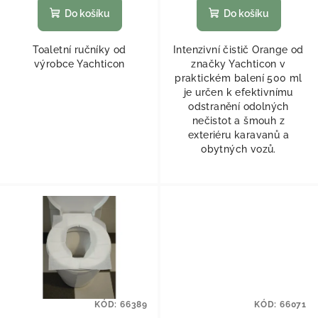
Do košíku
Do košíku
Toaletní ručníky od
Intenzivní čistič Orange od
výrobce Yachticon
značky Yachticon v
praktickém balení 500 ml
je určen k efektivnímu
odstranění odolných
nečistot a šmouh z
exteriéru karavanů a
obytných vozů.
KÓD:
66389
KÓD:
66071