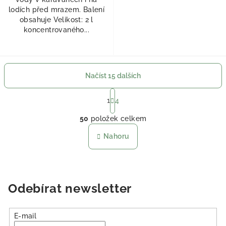
lodích před mrazem. Balení
obsahuje Velikost: 2 l
koncentrovaného...
Načíst 15 dalších
Stránkování
1
4
Ovládací prvky výpisu
50
položek celkem
Nahoru
Odebírat newsletter
E-mail