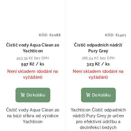
KÓD:
62088
KÓD:
61421
Čistič vody Aqua Clean 20
Čistič odpadních nádrží
Yachticon
Pury Grey
493,39 Kč bez DPH
266,94 Kč bez DPH
597 Kč
/ ks
323 Kč
/ ks
Není skladem (dodání na
Není skladem (dodání na
vyžádání)
vyžádání)
Do košíku
Do košíku
Čistič vody Aqua Clean 20
Yachticon Čistič odpadních
na bázi sříbra od výrobce
nádrží Pury Grey je určen
Yachticon
pro efektivní údržbu a
dezinfekci šedých