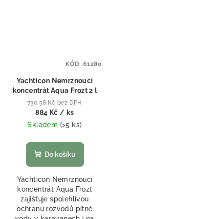
KÓD:
61280
Yachticon Nemrznoucí
koncentrát Aqua Frozt 2 l
730,58 Kč bez DPH
884 Kč
/ ks
Skladem
(
>5 ks
)
Do košíku
Yachticon Nemrznoucí
koncentrát Aqua Frozt
zajišťuje spolehlivou
ochranu rozvodů pitné
vody v karavanech i na