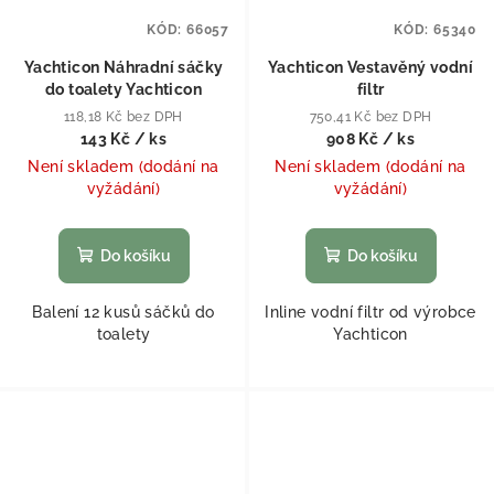
KÓD:
66057
KÓD:
65340
Yachticon Náhradní sáčky
Yachticon Vestavěný vodní
do toalety Yachticon
filtr
118,18 Kč bez DPH
750,41 Kč bez DPH
143 Kč
/ ks
908 Kč
/ ks
Není skladem (dodání na
Není skladem (dodání na
vyžádání)
vyžádání)
Do košíku
Do košíku
Balení 12 kusů sáčků do
Inline vodní filtr od výrobce
toalety
Yachticon