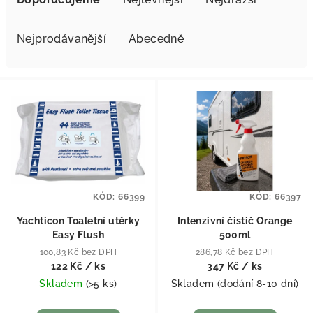
Nejprodávanější
Abecedně
Výpis produktů
KÓD:
66399
KÓD:
66397
Yachticon Toaletní utěrky
Intenzivní čistič Orange
Easy Flush
500ml
100,83 Kč bez DPH
286,78 Kč bez DPH
122 Kč
/ ks
347 Kč
/ ks
Skladem
(
>5 ks
)
Skladem (dodání 8-10 dní)