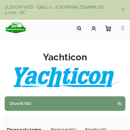
Přejít na obsah
SLEVOVÝ KÓD - GRIL10 - A DOPRAVA ZDARMA OD
5.000,- KČ
Nákupní
Hledat
Přihlášení
Yachticon
Otevřít filtr
Řazení produktů
Doporučujeme
Nejlevnější
Nejdražší