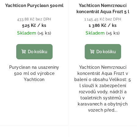
Yachticon Puryclean 500ml
Yachticon Nemrznoucí
koncentrát Aqua Frozt 5 l
433,88 Kč bez DPH
1 145,45 Kč bez DPH
525 Kč
/ ks
1 386 Kč
/ ks
Skladem
(
>5 ks
)
Skladem
(
>5 ks
)
Do košíku
Do košíku
Puryclean na usazeniny
Yachticon Nemrznoucí
500 ml od výrobce
koncentrát Aqua Frozt v
Yachticon
balení o obsahu Velikost: 5
l slouží k zabezpečení
rozvodů vody, nádrží a
toaletních systémů v
karavanech a obytných
vozech před...