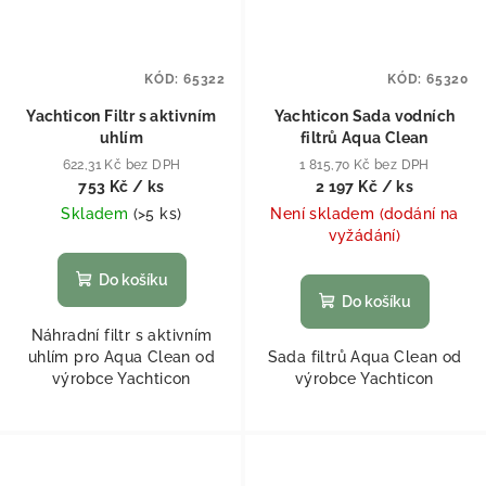
KÓD:
65322
KÓD:
65320
Yachticon Filtr s aktivním
Yachticon Sada vodních
uhlím
filtrů Aqua Clean
622,31 Kč bez DPH
1 815,70 Kč bez DPH
753 Kč
/ ks
2 197 Kč
/ ks
Skladem
(
>5 ks
)
Není skladem (dodání na
vyžádání)
Do košíku
Do košíku
Náhradní filtr s aktivním
uhlím pro Aqua Clean od
Sada filtrů Aqua Clean od
výrobce Yachticon
výrobce Yachticon