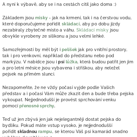
A nyní k výbavě, aby se i na cestách cítil jako doma :)
Základem jsou
misky
- jak na krmení, tak i na čerstvou vodu,
které doporučujeme pořídit
skládací
, aby po dobu jizdy
nezabíraly zbytečné místo a váhu.
Skládací misky
jsou
obvykle vyrobeny ze silikonu a jsou velmi lehké.
Samozřejmostí by měl být i
pelíšek
jak pro vnitřní prostory,
tak i pro venkovní, například do předstanu nebo pod
markýzu. V nabídce jsou i
psí
lůžka
, která budou patřit jen jim
a pro letní měsíce jsou vybavena i stříškou, aby neležel
pejsek na přímém slunci.
Nezapomeňte, že ne vždy počasí vyjde podle Vašich
představ a i počasí Vám může zkazit den a bude třeba pejska
vykoupat. Nejjednodušší je provést sprchování venku
pomocí
přenosné sprchy
.
Teď už jen zbývá jen jak nejelegantněji dostat pejska do
bydlíku. Pokud máte vstup vysoko, je nejjednodušší
pořídit
skladnou
rampu
, se kterou Váš psí kamarád snadno