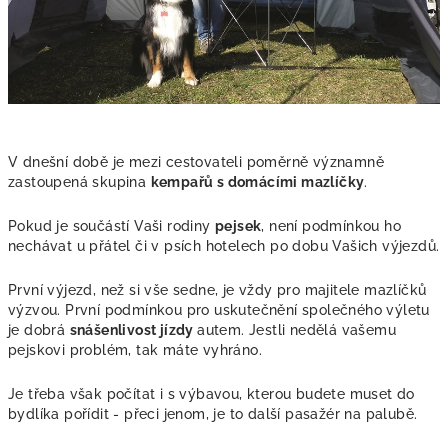
V dnešní době je mezi cestovateli poměrně významně
zastoupená skupina
kempařů s domácími mazlíčky
.
Pokud je součástí Vaši rodiny
pejsek
, není podmínkou ho
nechávat u přátel či v psích hotelech po dobu Vašich výjezdů.
První výjezd, než si vše sedne, je vždy pro majitele mazlíčků
výzvou. První podmínkou pro uskutečnění společného výletu
je dobrá
snášenlivost jízdy
autem. Jestli nedělá vašemu
pejskovi problém, tak máte vyhráno.
Je třeba však počítat i s výbavou, kterou budete muset do
bydlíka pořídit - přeci jenom, je to další pasažér na palubě.