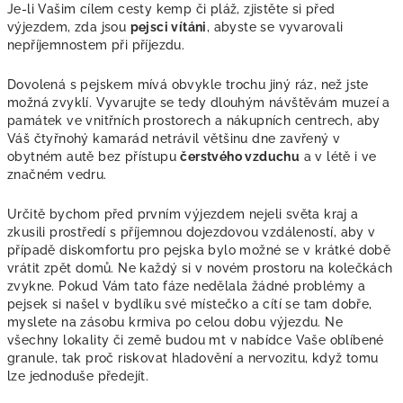
Je-li Vašim cílem cesty kemp či pláž, zjistěte si před
výjezdem, zda jsou
pejsci vítáni
, abyste se vyvarovali
nepříjemnostem při příjezdu.
Dovolená s pejskem mívá obvykle trochu jiný ráz, než jste
možná zvyklí. Vyvarujte se tedy dlouhým návštěvám muzeí a
památek ve vnitřních prostorech a nákupních centrech, aby
Váš čtyřnohý kamarád netrávil většinu dne zavřený v
obytném autě bez přístupu
čerstvého vzduchu
a v létě i ve
značném vedru.
Určitě bychom před prvním výjezdem nejeli světa kraj a
zkusili prostředí s příjemnou dojezdovou vzdáleností, aby v
případě diskomfortu pro pejska bylo možné se v krátké době
vrátit zpět domů. Ne každý si v novém prostoru na kolečkách
zvykne. Pokud Vám tato fáze nedělala žádné problémy a
pejsek si našel v bydlíku své místečko a cítí se tam dobře,
myslete na zásobu krmiva po celou dobu výjezdu. Ne
všechny lokality či země budou mt v nabídce Vaše oblíbené
granule, tak proč riskovat hladovění a nervozitu, když tomu
lze jednoduše předejít.