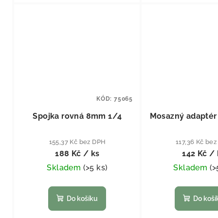
KÓD:
75065
Spojka rovná 8mm 1/4
Mosazný adaptér
155,37 Kč bez DPH
117,36 Kč be
188 Kč
/ ks
142 Kč
/ 
Skladem
(
>5 ks
)
Skladem
(
>
Do košíku
Do koší