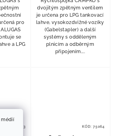
ALUGAS s
Rychlospojka CAMPKO s
zpětným
dvojitým zpětným ventilem
pečnostní
je určena pro LPG tankovací
určená pro
lahve, vysokozdvižné vozíky
e ALUGAS
(Gabelstapler) a další
ntuje se
systémy s odděleným
lahve a LPG
plnicím a odběrným
připojením....
 médií
KÓD:
75063
KÓD:
75064