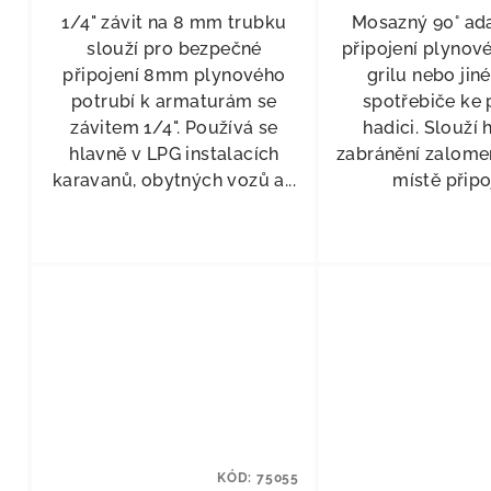
1/4" závit na 8 mm trubku
Mosazný 90° ad
slouží pro bezpečné
připojení plynové
připojení 8mm plynového
grilu nebo jin
potrubí k armaturám se
spotřebiče ke
závitem 1/4". Používá se
hadici. Slouží 
hlavně v LPG instalacích
zabránění zalomen
karavanů, obytných vozů a...
místě připo
KÓD:
75055