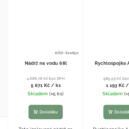
KÓD:
610650
Nádrž na vodu 68l
Rychlospojka
4 686,78 Kč bez DPH
985,95 Kč be
5 671 Kč
/ ks
1 193 Kč
/
Skladem
(
>5 ks
)
Skladem
(
>
Do košíku
Do koší