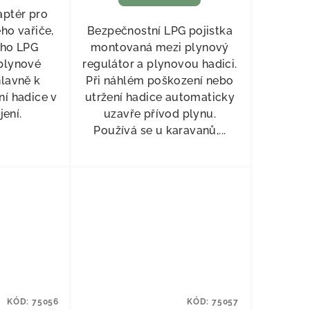
aptér pro
ho vařiče,
Bezpečnostní LPG pojistka
ého LPG
montovaná mezi plynový
 plynové
regulátor a plynovou hadici.
hlavně k
Při náhlém poškození nebo
í hadice v
utržení hadice automaticky
jení.
uzavře přívod plynu.
Používá se u karavanů,...
KÓD:
75056
KÓD:
75057