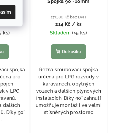
– 8 mm
Spojka 90°-10mm
lasím
z DPH
176,86 Kč bez DPH
ks
214 Kč
/ ks
5 ks
)
Skladem
(
>5 ks
)
ku
Do košíku
vací spojka
Řezná šroubovací spojka
rčena pro
určená pro LPG rozvody v
pojení
karavanech, obytných
ek v LPG
vozech a dalších plynových
ravanů,
instalacích. Díky 90° zahnutí
a dalších
umožňuje montáž i ve velmi
ů. Díky 90°
stísněných prostorec
.