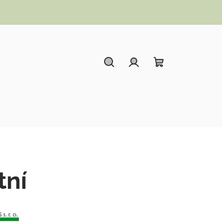
Hledat
Přihlášení
Nákupní koší
tní