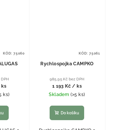
KÓD:
75060
KÓD:
75061
 ALUGAS
Rychlospojka CAMPKO
z DPH
985,95 Kč bez DPH
 ks
1 193 Kč
/ ks
5 ks
)
Skladem
(
>5 ks
)
ku
Do košíku