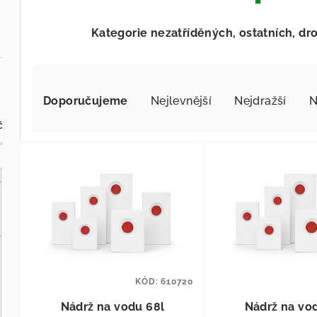
Kategorie nezatříděných, ostatních, d
Řazení produktů
Doporučujeme
Nejlevnější
Nejdražší
N
č
Výpis produktů
KÓD:
610720
Nádrž na vodu 68l
Nádrž na vo