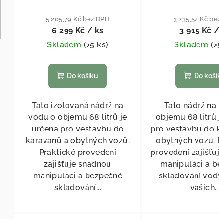
5 205,79 Kč bez DPH
3 235,54 Kč b
6 299 Kč
/ ks
3 915 Kč
/
Skladem
(
>5 ks
)
Skladem
(
>
Do košíku
Do koší
Tato izolovaná nádrž na
Tato nádrž na
vodu o objemu 68 litrů je
objemu 68 litrů 
určena pro vestavbu do
pro vestavbu do 
karavanů a obytných vozů.
obytných vozů. 
Praktické provedení
provedení zajišťu
zajišťuje snadnou
manipulaci a 
manipulaci a bezpečné
skladování vo
skladování...
vašich..