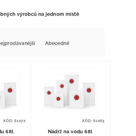
robných výrobců na jednom místě
ejprodávanější
Abecedně
KÓD:
61072
KÓD:
61065
du 68l
Nádrž na vodu 68l