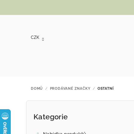
Přejít na obsah
CZK
DOMŮ
/
PRODÁVANÉ ZNAČKY
/
OSTATNÍ
Postranní panel
Kategorie
Přeskočit kategorie