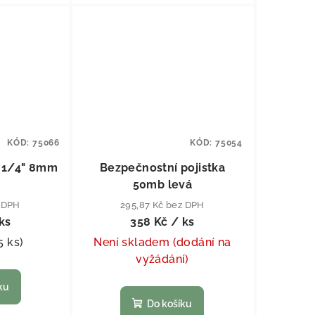
KÓD:
75066
KÓD:
75054
 1/4" 8mm
Bezpečnostní pojistka
50mb levá
z DPH
295,87 Kč bez DPH
ks
358 Kč
/ ks
5 ks
)
Není skladem (dodání na
vyžádání)
ku
Do košíku