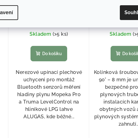
Úchyt Campko V2A
Spojka 90° 
avení
Souh
255,37 Kč bez DPH
155,37 Kč be
309 Kč
/ ks
188 Kč
/ 
Skladem
(
>5 ks
)
Skladem
(
>
Do košíku
Do koší
Nerezové upínací plechové
Kolínková šroubo
uchycení pro montáž
90° – 8 mm je u
Bluetooth senzorů měření
bezpečné pro
hladiny plynu Mopeka Pro
plynových trub
a Truma LevelControl na
instalacích ka
hliníkové LPG lahve
obytných vozů 
ALUGAS, kde běžné...
plynových systém
zahnutí..