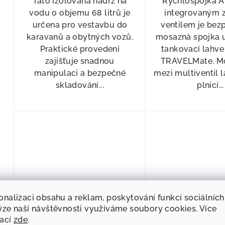
Tato izolovaná nádrž na
Rychlospojka 
vodu o objemu 68 litrů je
integrovaným 
určena pro vestavbu do
ventilem je bez
karavanů a obytných vozů.
mosazná spojka 
Praktické provedení
tankovací lahv
zajišťuje snadnou
TRAVELMate. Mo
manipulaci a bezpečné
mezi multiventil 
skladování...
plnicí...
onalizaci obsahu a reklam, poskytování funkcí sociálních
ýze naší návštěvnosti využíváme soubory cookies. Více
KÓD:
75062
mací
zde
.