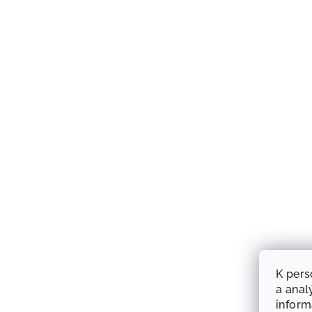
K pers
a anal
infor