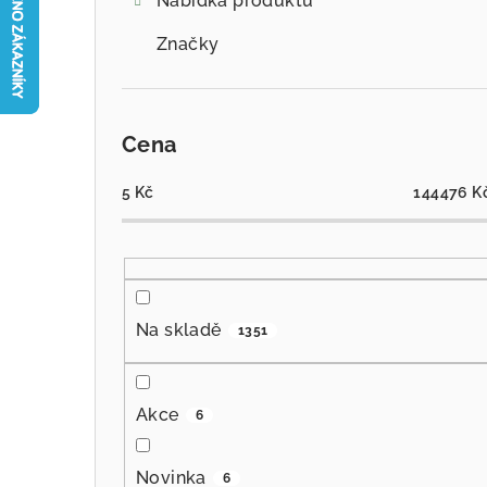
Nabídka produktů
Značky
Cena
5
Kč
144476
K
Na skladě
1351
Akce
6
Novinka
6