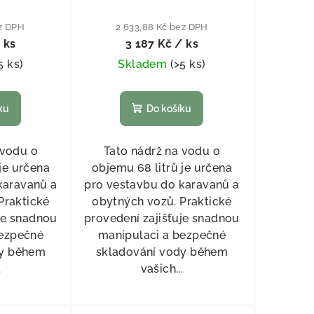
ez DPH
2 633,88 Kč bez DPH
 ks
3 187 Kč
/ ks
5 ks
)
Skladem
(
>5 ks
)
ku
Do košíku
 vodu o
Tato nádrž na vodu o
je určena
objemu 68 litrů je určena
karavanů a
pro vestavbu do karavanů a
Praktické
obytných vozů. Praktické
je snadnou
provedení zajišťuje snadnou
bezpečné
manipulaci a bezpečné
dy během
skladování vody během
.
vašich...