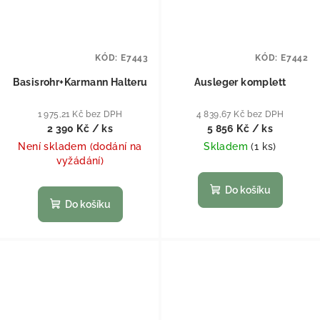
KÓD:
E7443
KÓD:
E7442
Basisrohr+Karmann Halteru
Ausleger komplett
1 975,21 Kč bez DPH
4 839,67 Kč bez DPH
2 390 Kč
/ ks
5 856 Kč
/ ks
Není skladem (dodání na
Skladem
(
1 ks
)
vyžádání)
Do košíku
Do košíku