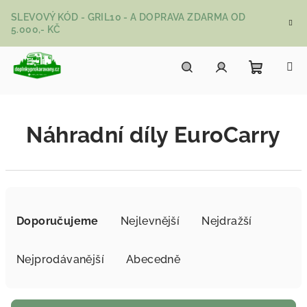
Přejít na obsah
SLEVOVÝ KÓD - GRIL10 - A DOPRAVA ZDARMA OD
5.000,- KČ
Nákupní
Hledat
Přihlášení
Náhradní díly EuroCarry
Řazení produktů
Doporučujeme
Nejlevnější
Nejdražší
Nejprodávanější
Abecedně