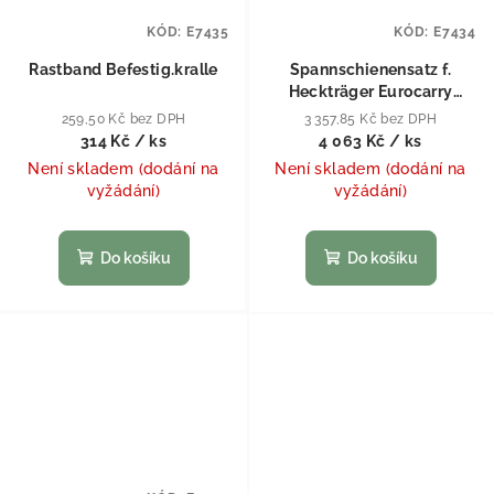
KÓD:
E7435
KÓD:
E7434
Rastband Befestig.kralle
Spannschienensatz f.
Heckträger Eurocarry
Ducato ab Bj.2006 (#
259,50 Kč bez DPH
3 357,85 Kč bez DPH
44079)
314 Kč
/ ks
4 063 Kč
/ ks
Není skladem (dodání na
Není skladem (dodání na
vyžádání)
vyžádání)
Do košíku
Do košíku