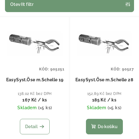
Otevřít filtr
Výpis produktů
KÓD:
905251
KÓD:
90527
EasySyst.Öse m.Schelle 19
EasySyst.Öse m.Schelle 28
138,02 Kč bez DPH
152,89 Kč bez DPH
167 Kč
/ ks
185 Kč
/ ks
Skladem
(
>5 ks
)
Skladem
(
>5 ks
)
Detail
Do košíku