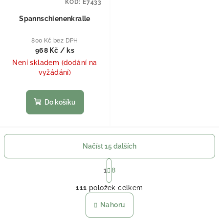
KÓD:
E7433
Spannschienenkralle
800 Kč bez DPH
968 Kč
/ ks
Není skladem (dodání na
vyžádání)
Do košíku
Načíst 15 dalších
Stránkování
1
8
Ovládací prvky výpisu
111
položek celkem
Nahoru