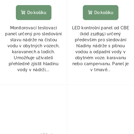
Do košíku
Do košíku
Monitorovací testovací
LED kontrolní panel od CBE
panel určený pro sledování
(kód 212895) určený
stavu nádrže na čistou
především pro sledování
vodu v obytných vozech,
hladiny nádrže s pitnou
karavanech a lodích.
vodou a odpadní vody v
Umožňuje uživateli
obytném voze, karavanu
přehledně zjistit hladinu
nebo campervanu. Panel je
vody v nádrži,...
v tmavě...