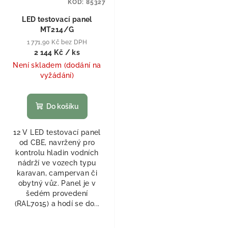
KÓD:
85327
LED testovací panel
MT214/G
1 771,90 Kč bez DPH
2 144 Kč
/ ks
Není skladem (dodání na
vyžádání)
Do košíku
12 V LED testovací panel
od CBE, navržený pro
kontrolu hladin vodních
nádrží ve vozech typu
karavan, campervan či
obytný vůz. Panel je v
šedém provedení
(RAL7015) a hodí se do...