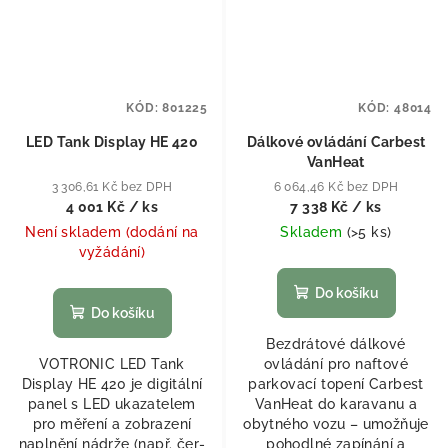
KÓD:
801225
KÓD:
48014
LED Tank Display HE 420
Dálkové ovládání Carbest
VanHeat
3 306,61 Kč bez DPH
6 064,46 Kč bez DPH
4 001 Kč
/ ks
7 338 Kč
/ ks
Není skladem (dodání na
Skladem
(
>5 ks
)
vyžádání)
Do košíku
Do košíku
Bezdrátové dálkové
VOTRONIC LED Tank
ovládání pro naftové
Display HE 420 je digitální
parkovací topení Carbest
panel s LED ukazatelem
VanHeat do karavanu a
pro měření a zobrazení
obytného vozu – umožňuje
naplnění nádrže (např. čer-
pohodlné zapínání a