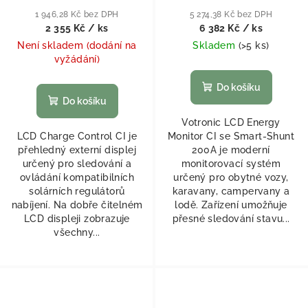
1 946,28 Kč bez DPH
5 274,38 Kč bez DPH
2 355 Kč
/ ks
6 382 Kč
/ ks
Není skladem (dodání na
Skladem
(
>5 ks
)
vyžádání)
Do košíku
Do košíku
Votronic LCD Energy
LCD Charge Control CI je
Monitor CI se Smart-Shunt
přehledný externí displej
200A je moderní
určený pro sledování a
monitorovací systém
ovládání kompatibilních
určený pro obytné vozy,
solárních regulátorů
karavany, campervany a
nabíjení. Na dobře čitelném
lodě. Zařízení umožňuje
LCD displeji zobrazuje
přesné sledování stavu...
všechny...