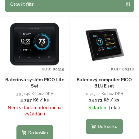
Otevřít filtr
Výpis produktů
KÓD:
80319
KÓD:
80318
Bateriová systém PICO Lite
Bateriový computer PICO
Set
BLUE set
3 931,40 Kč bez DPH
11 713,22 Kč bez DPH
4 757 Kč
/ ks
14 173 Kč
/ ks
Není skladem (dodání na
Skladem
(
1 ks
)
vyžádání)
Do košíku
Do košíku