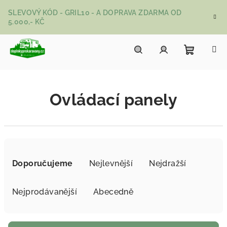
Přejít na obsah
SLEVOVÝ KÓD - GRIL10 - A DOPRAVA ZDARMA OD
5.000,- KČ
Nákupní
Hledat
Přihlášení
Ovládací panely
Řazení produktů
Doporučujeme
Nejlevnější
Nejdražší
Nejprodávanější
Abecedně