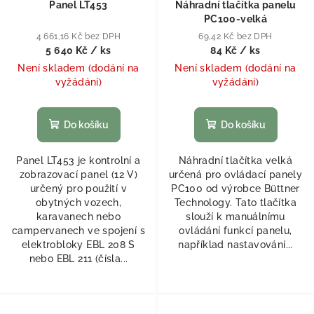
Panel LT453
Náhradní tlačítka panelu
PC100-velká
4 661,16 Kč bez DPH
69,42 Kč bez DPH
5 640 Kč
/ ks
84 Kč
/ ks
Není skladem (dodání na
Není skladem (dodání na
vyžádání)
vyžádání)
Do košíku
Do košíku
Panel LT453 je kontrolní a
Náhradní tlačítka velká
zobrazovací panel (12 V)
určená pro ovládací panely
určený pro použití v
PC100 od výrobce Büttner
obytných vozech,
Technology. Tato tlačítka
karavanech nebo
slouží k manuálnímu
campervanech ve spojení s
ovládání funkcí panelu,
elektrobloky EBL 208 S
například nastavování...
nebo EBL 211 (čísla...