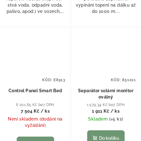
stvá voda, odpadní voda,
vypínání topení na dálku až
palivo, apod.) ve vozech,...
do 1000 m....
KÓD:
E8913
KÓD:
851011
Control Panel Smart Bed
Separátor solární monitor
oválný
6 201,65 Kč bez DPH
1 579,34 Kč bez DPH
7 504 Kč
/ ks
1 911 Kč
/ ks
Není skladem (dodání na
Skladem
(
>5 ks
)
vyžádání)
Do košíku