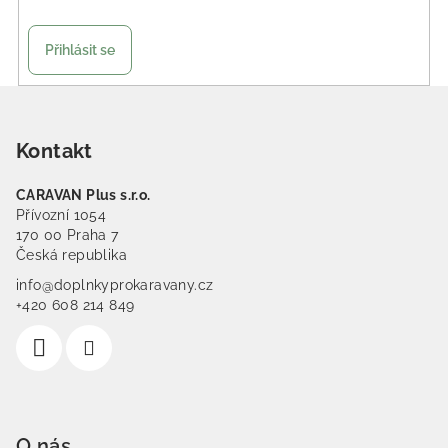
Přihlásit se
Zápatí
Kontakt
CARAVAN Plus s.r.o.
Přívozní 1054
170 00 Praha 7
Česká republika
info@doplnkyprokaravany.cz
+420 608 214 849
O nás