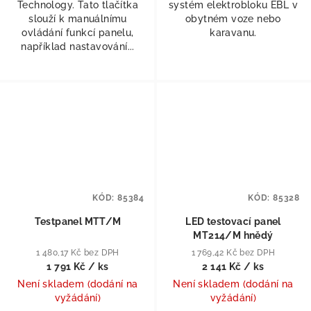
Technology. Tato tlačítka
systém elektrobloku EBL v
slouží k manuálnímu
obytném voze nebo
ovládání funkcí panelu,
karavanu.
například nastavování...
KÓD:
85384
KÓD:
85328
Testpanel MTT/M
LED testovací panel
MT214/M hnědý
1 480,17 Kč bez DPH
1 769,42 Kč bez DPH
1 791 Kč
/ ks
2 141 Kč
/ ks
Není skladem (dodání na
Není skladem (dodání na
vyžádání)
vyžádání)