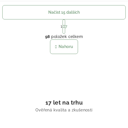
Načíst 15 dalších
Stránkování
1
7
Ovládací prvky výpisu
98
položek celkem
Nahoru
17 let na trhu
Ověřená kvalita a zkušenosti