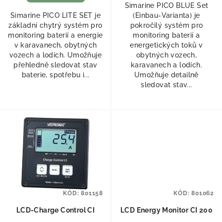
Simarine PICO BLUE Set
Simarine PICO LITE SET je
(Einbau-Varianta) je
základní chytrý systém pro
pokročilý systém pro
monitoring baterií a energie
monitoring baterií a
v karavanech, obytných
energetických toků v
vozech a lodích. Umožňuje
obytných vozech,
přehledně sledovat stav
karavanech a lodích.
baterie, spotřebu i...
Umožňuje detailně
sledovat stav...
KÓD:
801158
KÓD:
801062
LCD-Charge Control CI
LCD Energy Monitor CI 200