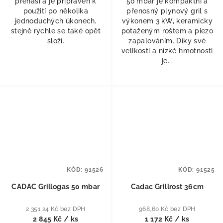
přenáší a je připraven k
50 mbar je kompaktní a
použití po několika
přenosný plynový gril s
jednoduchých úkonech,
výkonem 3 kW, keramicky
stejně rychle se také opět
potaženým roštem a piezo
složí.
zapalováním. Díky své
velikosti a nízké hmotnosti
je...
KÓD:
91526
KÓD:
91525
CADAC Grillogas 50 mbar
Cadac Grillrost 36cm
2 351,24 Kč bez DPH
968,60 Kč bez DPH
2 845 Kč
/ ks
1 172 Kč
/ ks