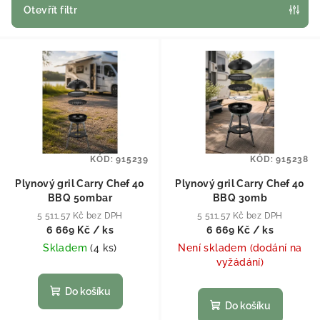
Otevřít filtr
Výpis produktů
KÓD:
915239
KÓD:
915238
Plynový gril Carry Chef 40
Plynový gril Carry Chef 40
BBQ 50mbar
BBQ 30mb
5 511,57 Kč bez DPH
5 511,57 Kč bez DPH
6 669 Kč
/ ks
6 669 Kč
/ ks
Skladem
(
4 ks
)
Není skladem (dodání na
vyžádání)
Do košíku
Do košíku