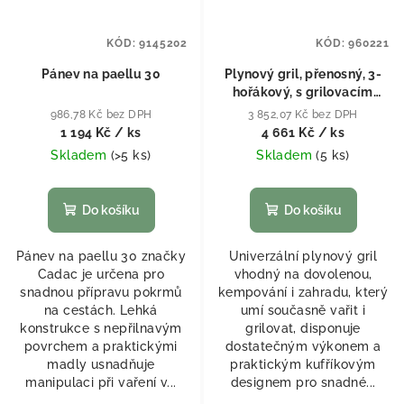
KÓD:
9145202
KÓD:
960221
Pánev na paellu 30
Plynový gril, přenosný, 3-
hořákový, s grilovacím
motorem, 50 mbar
986,78 Kč bez DPH
3 852,07 Kč bez DPH
1 194 Kč
/ ks
4 661 Kč
/ ks
Skladem
(
>5 ks
)
Skladem
(
5 ks
)
Do košíku
Do košíku
Pánev na paellu 30 značky
Univerzální plynový gril
Cadac je určena pro
vhodný na dovolenou,
snadnou přípravu pokrmů
kempování i zahradu, který
na cestách. Lehká
umí současně vařit i
konstrukce s nepřilnavým
grilovat, disponuje
povrchem a praktickými
dostatečným výkonem a
madly usnadňuje
praktickým kufříkovým
manipulaci při vaření v...
designem pro snadné...