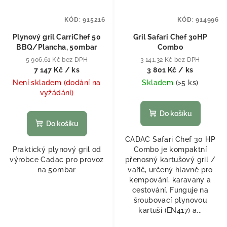
KÓD:
915216
KÓD:
914996
Plynový gril CarriChef 50
Gril Safari Chef 30HP
BBQ/Plancha, 50mbar
Combo
5 906,61 Kč bez DPH
3 141,32 Kč bez DPH
7 147 Kč
/ ks
3 801 Kč
/ ks
Není skladem (dodání na
Skladem
(
>5 ks
)
vyžádání)
Do košíku
Do košíku
CADAC Safari Chef 30 HP
Praktický plynový gril od
Combo je kompaktní
výrobce Cadac pro provoz
přenosný kartušový gril /
na 50mbar
vařič, určený hlavně pro
kempování, karavany a
cestování. Funguje na
šroubovací plynovou
kartuši (EN417) a...