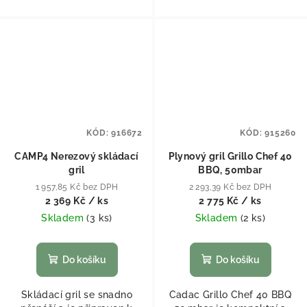
KÓD:
916672
KÓD:
915260
CAMP4 Nerezový skládací
Plynový gril Grillo Chef 40
gril
BBQ, 50mbar
1 957,85 Kč bez DPH
2 293,39 Kč bez DPH
2 369 Kč
/ ks
2 775 Kč
/ ks
Skladem
(
3 ks
)
Skladem
(
2 ks
)
Do košíku
Do košíku
Skládací gril se snadno
Cadac Grillo Chef 40 BBQ