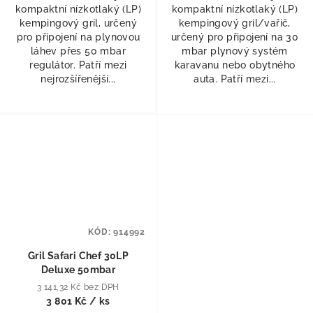
kompaktní nízkotlaký (LP)
kompaktní nízkotlaký (LP)
kempingový gril, určený
kempingový gril/vařič,
pro připojení na plynovou
určený pro připojení na 30
láhev přes 50 mbar
mbar plynový systém
regulátor. Patří mezi
karavanu nebo obytného
nejrozšířenější...
auta. Patří mezi...
KÓD:
914992
Gril Safari Chef 30LP
Deluxe 50mbar
3 141,32 Kč bez DPH
3 801 Kč
/ ks