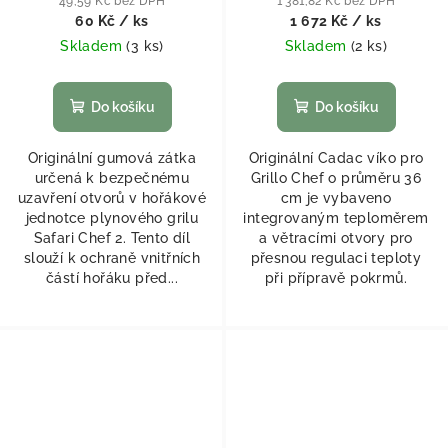
49,59 Kč bez DPH
1 381,82 Kč bez DPH
60 Kč
/ ks
1 672 Kč
/ ks
Skladem
(
3 ks
)
Skladem
(
2 ks
)
Do košíku
Do košíku
Originální gumová zátka
Originální Cadac víko pro
určená k bezpečnému
Grillo Chef o průměru 36
uzavření otvorů v hořákové
cm je vybaveno
jednotce plynového grilu
integrovaným teploměrem
Safari Chef 2. Tento díl
a větracími otvory pro
slouží k ochraně vnitřních
přesnou regulaci teploty
částí hořáku před...
při přípravě pokrmů.