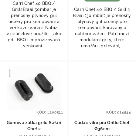
Carri Chef 40 BBQ /
Grill2Braai 50mbar je
Carri Chef 40 BBQ / Grill 2
přenosný plynový gril
Braai (30 mbar) je přenosný
určený pro kempování a
plynový gril určený pro
venkovní vaření. Nabízí
kempování, karavany a
víceúčelové použití – jako
outdoor vaření. Patří mezi
gril, BBQ i improvizovaná
modulární grily, které
venkovní...
umožňují grilování,...
KÓD:
E100511
KÓD:
914544
Gumová zátka grilu Safari
Cadac víko pro Grillo Chef
Chef 2
Ø36cm