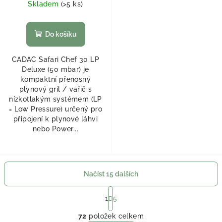
Skladem
(
>5 ks
)
Do košíku
CADAC Safari Chef 30 LP
Deluxe (50 mbar) je
kompaktní přenosný
plynový gril / vařič s
nízkotlakým systémem (LP
= Low Pressure) určený pro
připojení k plynové láhvi
nebo Power...
Načíst 15 dalších
Stránkování
1
5
Ovládací prvky výpisu
72
položek celkem