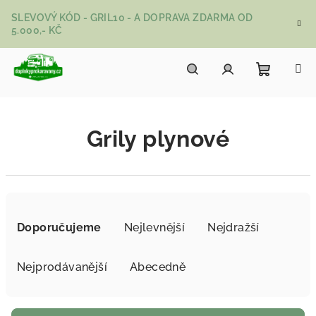
Přejít na obsah
SLEVOVÝ KÓD - GRIL10 - A DOPRAVA ZDARMA OD
5.000,- KČ
Nákupní
Hledat
Přihlášení
Grily plynové
Řazení produktů
Doporučujeme
Nejlevnější
Nejdražší
Nejprodávanější
Abecedně