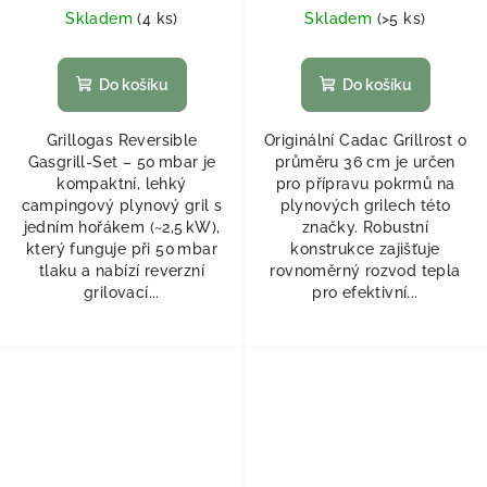
Skladem
(
4 ks
)
Skladem
(
>5 ks
)
Do košíku
Do košíku
Grillogas Reversible
Originální Cadac Grillrost o
Gasgrill‑Set – 50 mbar je
průměru 36 cm je určen
kompaktní, lehký
pro přípravu pokrmů na
campingový plynový gril s
plynových grilech této
jedním hořákem (~2,5 kW),
značky. Robustní
který funguje při 50 mbar
konstrukce zajišťuje
tlaku a nabízí reverzní
rovnoměrný rozvod tepla
grilovací...
pro efektivní...