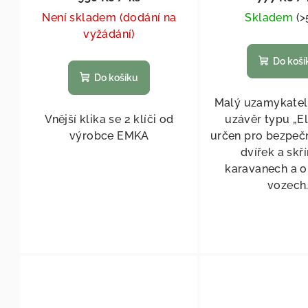
Není skladem (dodání na
Skladem
(
>
vyžádání)
Do koší
Do košíku
Malý uzamykatel
Vnější klika se 2 klíči od
uzávěr typu „El
výrobce EMKA
určen pro bezpečn
dvířek a skř
karavanech a 
vozech