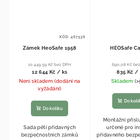
KÓD:
467536
Zámek HeoSafe 1958
HEOSafe Ca
10 449,59 Kč bez DPH
690,08 Kč be
12 644 Kč
/ ks
835 Kč
/ 
Není skladem (dodání na
Skladem
(
>
vyžádání)
Do koší
Do košíku
Montážní přísl
Sada pěti přídavných
určené pro in
bezpečnostních zámků
přídavného bezp