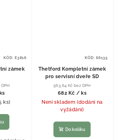
KÓD:
E3816
KÓD:
66135
tní zámek
Thetford Kompletní zámek
pro servisní dveře SD
z DPH
563,64 Kč bez DPH
ks
682 Kč
/ ks
5 ks
)
Není skladem (dodání na
vyžádání)
ku
Do košíku