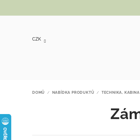
Přejít na obsah
CZK
DOMŮ
/
NABÍDKA PRODUKTŮ
/
TECHNIKA, KABINA
Zámk