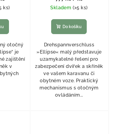
5 ks
)
Skladem
(
>5 ks
)
ku
Do košíku
ný otočný
Drehspannverschluss
lipse“ je
»Ellipse« malý představuje
é zajištění
uzamykatelné řešení pro
íněk v
zabezpečení dvířek a skříněk
obytných
ve vašem karavanu či
.
obytném voze. Praktický
mechanismus s otočným
ovládáním...