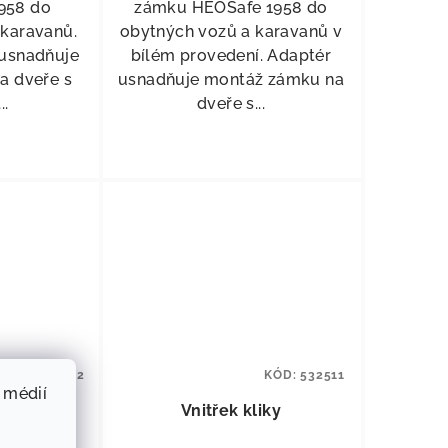
958 do
zámku HEOSafe 1958 do
 karavanů.
obytných vozů a karavanů v
 usnadňuje
bílém provedení. Adaptér
a dveře s
usnadňuje montáž zámku na
..
dveře s...
KÓD:
532512
KÓD:
532511
 médií
protikus
Vnitřek kliky