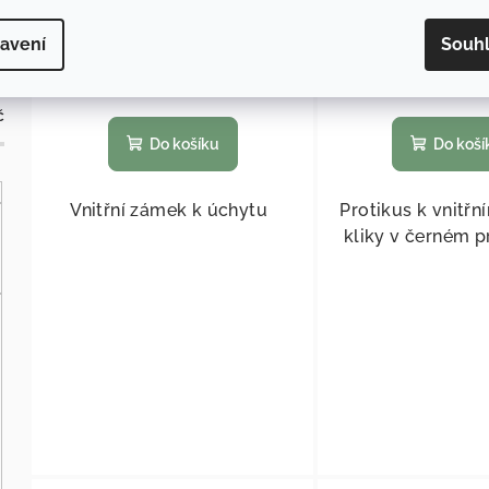
23,97 Kč bez DPH
117,36 Kč be
29 Kč
/ ks
142 Kč
/ 
avení
Souh
Skladem
(
>5 ks
)
Skladem
(
>
č
Do košíku
Do koší
Vnitřní zámek k úchytu
Protikus k vnitřn
kliky v černém 