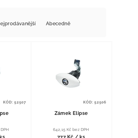
ejprodávanější
Abecedně
KÓD:
52507
KÓD:
52506
ipse
Zámek Elipse
z DPH
642,15 Kč bez DPH
ks
777 Kč
/ ks