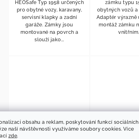
HEOSafe Typ 1958 určených
zámku typu 1
pro obytné vozy, karavany,
obytných vozů a
servisní klapky a zadní
Adaptér výrazně
garáže. Zámky jsou
montáž zámku n
montované na povrch a
vnitřním.
slouží jako...
KÓD:
53418
onalizaci obsahu a reklam, poskytování funkcí sociálních
Vnitřní zámek
Vnitřek kliky 
ýze naší návštěvnosti využíváme soubory cookies. Více
mací
zde
.