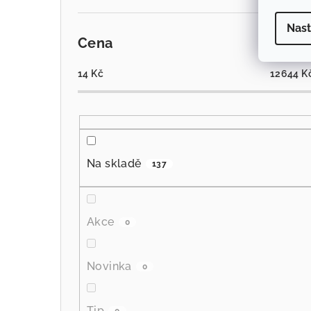
Nast
Cena
14
Kč
12644
K
Na skladě
137
Akce
0
Novinka
0
Tip
0