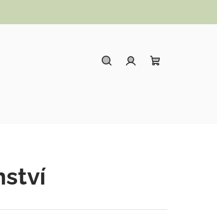
Hledat
Přihlášení
Nákupní koší
nství