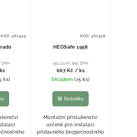
KÓD:
467429
KÓD:
467428
rado
HEOSafe 1958
z DPH
551,24 Kč bez DPH
ks
667 Kč
/ ks
5 ks
)
Skladem
(
>5 ks
)
ku
Do košíku
ušenství
Montážní příslušenství
stalaci
určené pro instalaci
ečnostního
přídavného bezpečnostního