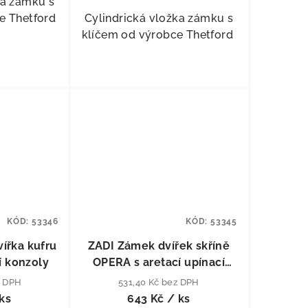
ka zámku s
e Thetford
Cylindrická vložka zámku s
klíčem od výrobce Thetford
KÓD:
53346
KÓD:
53345
ířka kufru
ZADI Zámek dvířek skříně
í konzoly
OPERA s aretací upínací
konzoly
z DPH
531,40 Kč bez DPH
ks
643 Kč
/ ks