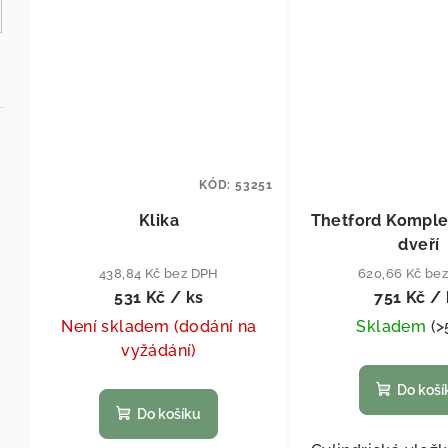
KÓD:
53251
Klika
Thetford Komple
dveří
438,84 Kč bez DPH
620,66 Kč be
531 Kč
/ ks
751 Kč
/ 
Není skladem (dodání na
Skladem
(
>
vyžádání)
Do koší
Do košíku