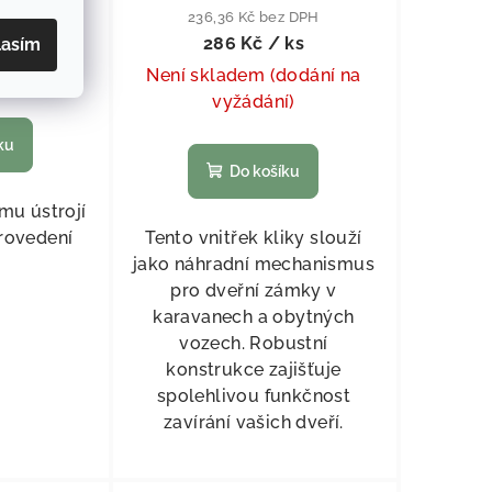
z DPH
236,36 Kč bez DPH
ks
286 Kč
/ ks
lasím
5 ks
)
Není skladem (dodání na
vyžádání)
ku
Do košíku
ímu ústrojí
provedení
Tento vnitřek kliky slouží
jako náhradní mechanismus
pro dveřní zámky v
karavanech a obytných
vozech. Robustní
konstrukce zajišťuje
spolehlivou funkčnost
zavírání vašich dveří.