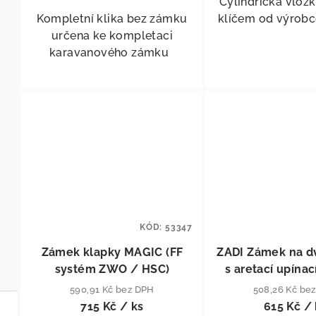
Cylindrická vlož
Kompletní klika bez zámku
klíčem od výrobc
určena ke kompletaci
karavanového zámku
KÓD:
53347
Zámek klapky MAGIC (FF
ZADI Zámek na dv
systém ZWO / HSC)
s aretací upínac
590,91 Kč bez DPH
508,26 Kč be
715 Kč
/ ks
615 Kč
/ 