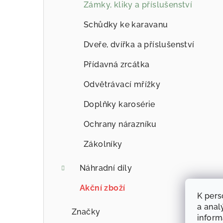
Zámky, kliky a příslušenství
Schůdky ke karavanu
Dveře, dvířka a příslušenství
Přídavná zrcátka
Odvětrávací mřížky
Doplňky karosérie
Ochrany nárazníku
Zákolníky
Náhradní díly
Akční zboží
K pers
a anal
Značky
infor