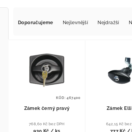
Řazení produktů
Doporučujeme
Nejlevnější
Nejdražší
N
Výpis produktů
KÓD:
467400
Zámek černý pravý
Zámek Ell
768,60 Kč bez DPH
642,15 Kč be
930 Kč
/ ks
777 Kč
/ 