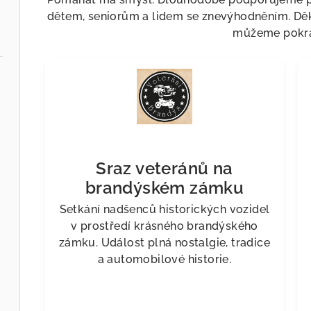
dětem, seniorům a lidem se znevýhodněním. Dě
můžeme pokra
Sraz veteránů na
i Style
brandýském zámku
Setkání nadšenců historických vozidel
v prostředí krásného brandýského
zámku. Událost plná nostalgie, tradice
a automobilové historie.