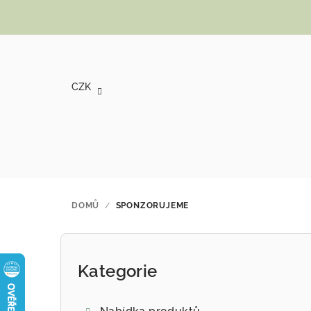
Přejít na obsah
CZK
DOMŮ
/
SPONZORUJEME
Postranní panel
Kategorie
Přeskočit kategorie