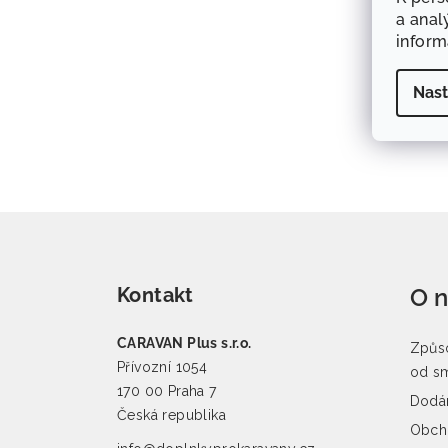
a anal
infor
Nast
Zápatí
Kontakt
O 
CARAVAN Plus s.r.o.
Způso
Přívozní 1054
od s
170 00 Praha 7
Dodán
Česká republika
Obch