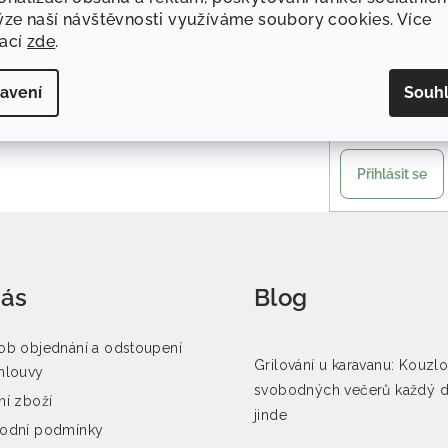
ýze naší návštěvnosti využíváme soubory cookies. Více
mací
zde
.
E-mail
avení
Souh
Vložením e-m
Přihlásit se
nás
Blog
b objednání a odstoupení
Grilování u karavanu: Kouzl
mlouvy
svobodných večerů každý 
í zboží
jinde
odní podmínky