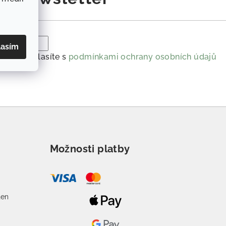
lasím
ailu souhlasíte s
podmínkami ochrany osobních údajů
Možnosti platby
o
den