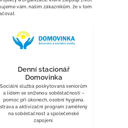
kujeme vám, našim zákazníkům, že v tom
čovat.
Denní stacionář
Domovinka
Sociální služba poskytovaná seniorům
a lidem se sníženou soběstačností –
pomoc při úkonech, osobní hygiena,
strava a aktivizační program zaměřený
na soběstačnost a společenské
zapojení.