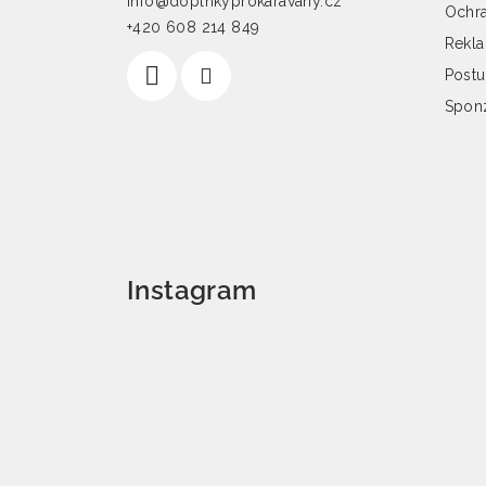
info@doplnkyprokaravany.cz
Ochra
+420 608 214 849
Rekl
Postu
Spon
Instagram