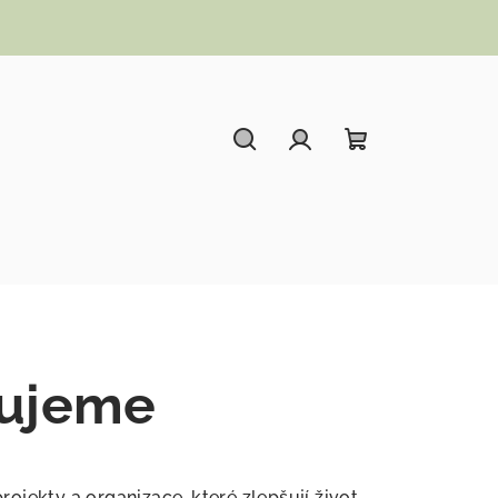
Hledat
Přihlášení
Nákupní koší
ujeme
ekty a organizace, které zlepšují život