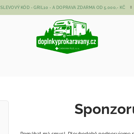
SLEVOVÝ KÓD - GRIL10 - A DOPRAVA ZDARMA OD 5.000,- KČ
Sponzor
Pomáhat má smysl. Dlouhodobě podporujeme proj