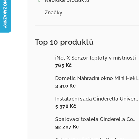
Nabídka produktů
Značky
Top 10 produktů
iNet X Senzor teploty v místnosti
765 Kč
Dometic Náhradní okno Mini Hek
3 410 Kč
Instalační sada Cinderella Universal
5 378 Kč
Spalovací toaleta Cinderella Comfort
92 207 Kč