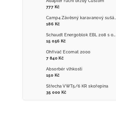
Adaptér ruční brzdy Custom
777 Kč
Camp4 Závěsný karavanový su
186 Kč
Schaudt Energoblok EBL 208 s ovládacím panelem LT 453
15 056 Kč
Ohřívač Ecomat 2000
7 840 Kč
Absorbér vlhkosti
150 Kč
Střecha VWT5/6 KR skořepina
35 000 Kč