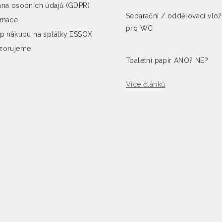
na osobních údajů (GDPR)
Separační / oddělovací vlo
amace
pro WC
p nákupu na splátky ESSOX
zorujeme
Toaletní papír ANO? NE?
Více článků