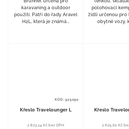
Brunner, určená pro
lehkou, skládac
karavaning a outdoor
polohovací kem
použití. Patří do řady Aravel
židli určenou pro
H2L, která je známá...
obytné vozy, k
KÓD:
925090
Křeslo Travelounger L
Křeslo Travel
2 823,14 Kč bez DPH
2 625,62 Kč b