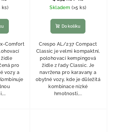
4 ks
)
Skladem
(
>5 ks
)
ku
Do košíku
ex-Comfort
Crespo AL/237 Compact
lohovací
Classic je velmi kompaktní,
židle
polohovací kempingová
čená pro
židle z řady Classic. Je
é vozy a
navržena pro karavany a
 Kombinuje
obytné vozy, kde je důležitá
lnou
kombinace nízké
...
hmotnosti,...