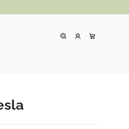
Hledat
Přihlášení
Nákupní koší
esla