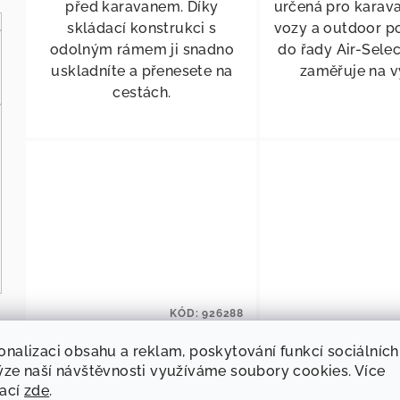
před karavanem. Díky
určená pro karav
skládací konstrukci s
vozy a outdoor pou
odolným rámem ji snadno
do řady Air-Selec
uskladníte a přenesete na
zaměřuje na vy
cestách.
KÓD:
926288
Křeslo AirSelect M šedé
Křeslo AirSelec
onalizaci obsahu a reklam, poskytování funkcí sociálních
ýze naší návštěvnosti využíváme soubory cookies. Více
mací
zde
.
3 752,07 Kč bez DPH
3 554,55 Kč b