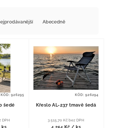
ejprodávanější
Abecedně
KÓD:
926295
KÓD:
926294
0 šedé
Křeslo AL-237 tmavě šedá
ez DPH
3 515,70 Kč bez DPH
 ks
4 254 Kč
/ ks