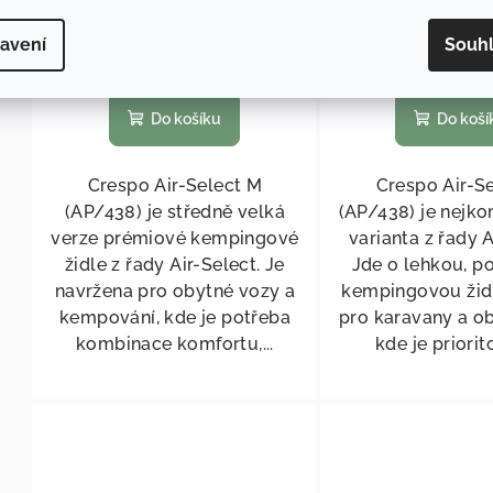
4 540 Kč
/ ks
4 301 Kč
/
avení
Souh
Skladem
(
>5 ks
)
Skladem
(
>
Do košíku
Do koší
Crespo Air-Select M
Crespo Air-Se
(AP/438) je středně velká
(AP/438) je nejko
verze prémiové kempingové
varianta z řady A
židle z řady Air-Select. Je
Jde o lehkou, p
navržena pro obytné vozy a
kempingovou žid
kempování, kde je potřeba
pro karavany a ob
kombinace komfortu,...
kde je priorito