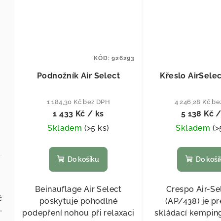
KÓD:
926293
Podnožník Air Select
Křeslo AirSelec
1 184,30 Kč bez DPH
4 246,28 Kč b
1 433 Kč
/ ks
5 138 Kč
/
Skladem
(
>5 ks
)
Skladem
(
>
Do košíku
Do koší
Beinauflage Air Select
Crespo Air-Se
č
poskytuje pohodlné
(AP/438) je p
podepření nohou při relaxaci
skládací kempin