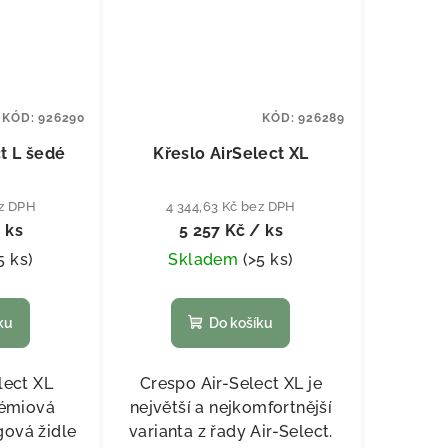
KÓD:
926290
KÓD:
926289
t L šedé
Křeslo AirSelect XL
ez DPH
4 344,63 Kč bez DPH
 ks
5 257 Kč
/ ks
5 ks
)
Skladem
(
>5 ks
)
ku
Do košíku
lect XL
Crespo Air-Select XL je
rémiová
největší a nejkomfortnější
gová židle
varianta z řady Air-Select.