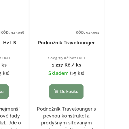
KÓD:
925096
KÓD:
925091
L H2L S
Podnožník Travelounger
ez DPH
1 005,79 Kč bez DPH
 ks
1 217 Kč
/ ks
5 ks
)
Skladem
(
>5 ks
)
ku
Do košíku
 nejmenší
Podnožník Travelounger s
iové řady
pevnou konstrukcí a
2L. Jde o
prodyšným síťovaným