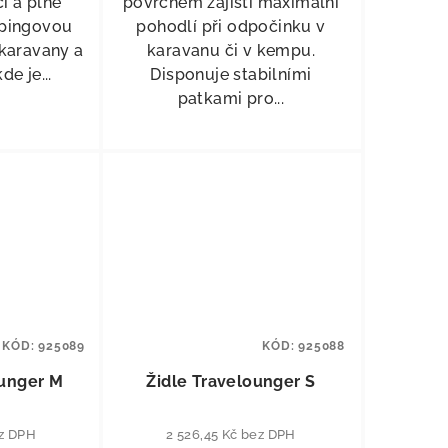
í a plně
povrchem zajistí maximální
pingovou
pohodlí při odpočinku v
 karavany a
karavanu či v kempu.
de je...
Disponuje stabilními
patkami pro...
KÓD:
925089
KÓD:
925088
ounger M
Židle Travelounger S
ez DPH
2 526,45 Kč bez DPH