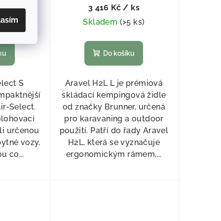
 ks
3 416 Kč
/ ks
lasím
5 ks
)
Skladem
(
>5 ks
)
ku
Do košíku
lect S
Aravel H2L L je prémiová
mpaktnější
skládací kempingová židle
ir-Select.
od značky Brunner, určená
olohovací
pro karavaning a outdoor
li určenou
použití. Patří do řady Aravel
ytné vozy,
H2L, která se vyznačuje
u co...
ergonomickým rámem,...