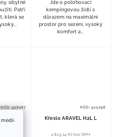
any, obytné
Jde o polohovací
žití. Patří
kempingovou židli s
t, která se
důrazem na maximální
soký...
prostor pro sezení, vysoký
komfort a...
KÓD:
926287
KÓD:
925098
t S šedé
Křeslo ARAVEL H2L L
 médií
ez DPH
2 823,14 Kč bez DPH