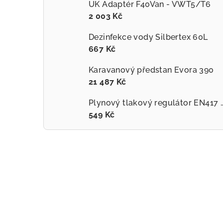
UK Adaptér F40Van - VWT5/T6
2 003 Kč
Dezinfekce vody Silbertex 60L
667 Kč
Karavanový předstan Evora 390
21 487 Kč
Plynový tlakový regulátor
549 Kč