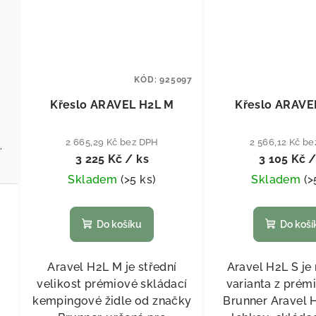
KÓD:
925097
Křeslo ARAVEL H2L M
Křeslo ARAVE
2 665,29 Kč bez DPH
2 566,12 Kč b
 EN417 30 mbar
3 225 Kč
/ ks
3 105 Kč
/
Skladem
(
>5 ks
)
Skladem
(
>
Do košíku
Do koší
Aravel H2L M je střední
Aravel H2L S je
velikost prémiové skládací
varianta z prém
kempingové židle od značky
Brunner Aravel H