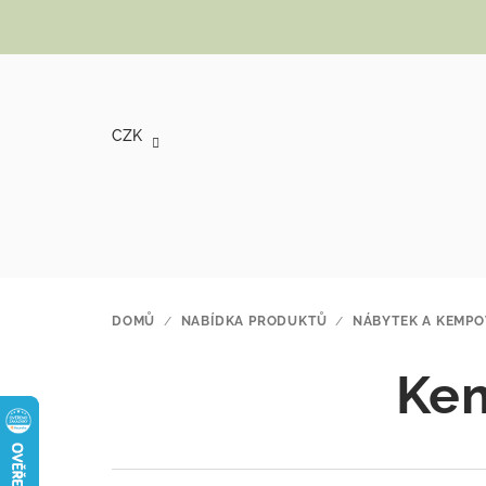
Přejít na obsah
CZK
DOMŮ
/
NABÍDKA PRODUKTŮ
/
NÁBYTEK A KEMPO
Kem