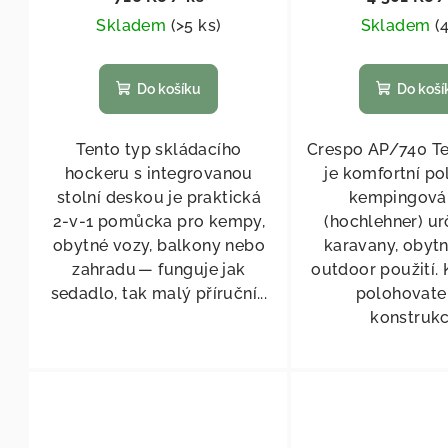
Skladem
(
>5 ks
)
Skladem
(
Do košíku
Do koší
Tento typ skládacího
Crespo AP/740 T
hockeru s integrovanou
je komfortní po
stolní deskou je praktická
kempingová 
2‑v‑1 pomůcka pro kempy,
(hochlehner) ur
obytné vozy, balkony nebo
karavany, obytn
zahradu — funguje jak
outdoor použití.
sedadlo, tak malý příruční...
polohovate
konstrukci,