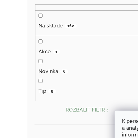
Na skladě
162
Akce
1
Novinka
6
Tip
5
ROZBALIT FILTR
K pers
a anal
infor