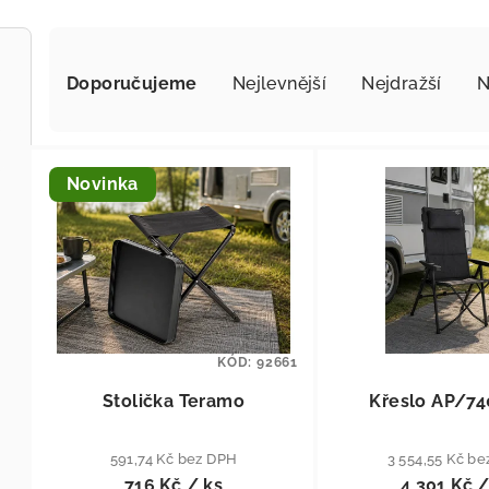
Řazení produktů
Doporučujeme
Nejlevnější
Nejdražší
N
Výpis produktů
Novinka
KÓD:
92661
Stolička Teramo
Křeslo AP/74
591,74 Kč bez DPH
3 554,55 Kč b
716 Kč
/ ks
4 301 Kč
/