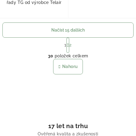
řady TG od výrobce Telair
Načíst 15 dalších
Stránkování
1
2
Ovládací prvky výpisu
30
položek celkem
Nahoru
17 let na trhu
Ověřená kvalita a zkušenosti