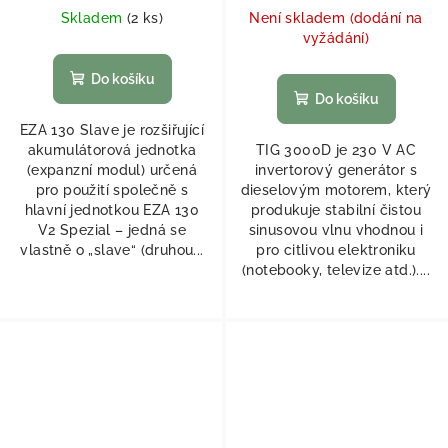
Skladem
(
2 ks
)
Není skladem (dodání na
vyžádání)
Do košíku
Do košíku
EZA 130 Slave je rozšiřující
akumulátorová jednotka
TIG 3000D je 230 V AC
(expanzní modul) určená
invertorový generátor s
pro použití společně s
dieselovým motorem, který
hlavní jednotkou EZA 130
produkuje stabilní čistou
V2 Spezial – jedná se
sinusovou vlnu vhodnou i
vlastně o „slave“ (druhou...
pro citlivou elektroniku
(notebooky, televize atd.)....