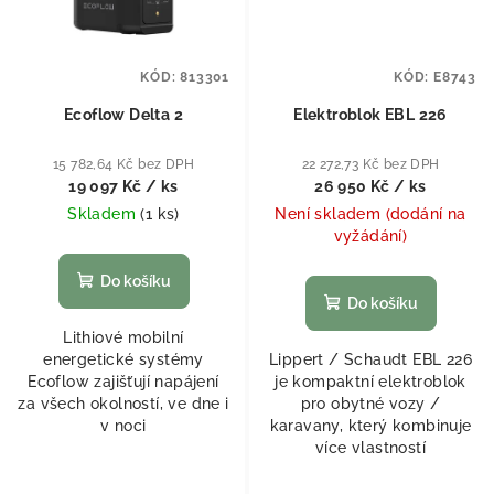
KÓD:
813301
KÓD:
E8743
Ecoflow Delta 2
Elektroblok EBL 226
15 782,64 Kč bez DPH
22 272,73 Kč bez DPH
19 097 Kč
/ ks
26 950 Kč
/ ks
Skladem
(
1 ks
)
Není skladem (dodání na
vyžádání)
Do košíku
Do košíku
Lithiové mobilní
energetické systémy
Lippert / Schaudt EBL 226
Ecoflow zajišťují napájení
je kompaktní elektroblok
za všech okolností, ve dne i
pro obytné vozy /
v noci
karavany, který kombinuje
více vlastností