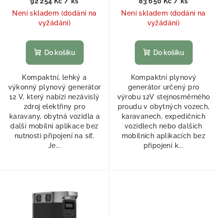
92 254 Kč
/ ks
83 650 Kč
/ ks
Není skladem (dodání na
Není skladem (dodání na
vyžádání)
vyžádání)
Do košíku
Do košíku
Kompaktní, lehký a
Kompaktní plynový
výkonný plynový generátor
generátor určený pro
12 V, který nabízí nezávislý
výrobu 12V stejnosměrného
zdroj elektřiny pro
proudu v obytných vozech,
karavany, obytná vozidla a
karavanech, expedičních
další mobilní aplikace bez
vozidlech nebo dalších
nutnosti připojení na síť.
mobilních aplikacích bez
Je...
připojení k...