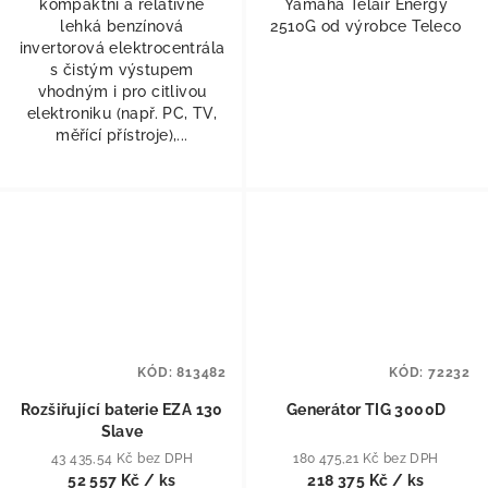
kompaktní a relativně
Yamaha Telair Energy
lehká benzínová
2510G od výrobce Teleco
invertorová elektrocentrála
s čistým výstupem
vhodným i pro citlivou
elektroniku (např. PC, TV,
měřící přístroje),...
KÓD:
813482
KÓD:
72232
Rozšiřující baterie EZA 130
Generátor TIG 3000D
Slave
43 435,54 Kč bez DPH
180 475,21 Kč bez DPH
52 557 Kč
/ ks
218 375 Kč
/ ks