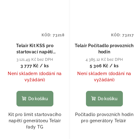
KÓD:
73218
KÓD:
73217
Telair Kit KSS pro
Telair Počítadlo provozních
startovací napětí
hodin
generátoru
3 121,49 Kč bez DPH
4 385,12 Kč bez DPH
3 777 Kč
/ ks
5 306 Kč
/ ks
Není skladem (dodání na
Není skladem (dodání na
vyžádání)
vyžádání)
Do košíku
Do košíku
Kit pro limit startovacího
Počítadlo provozních hodin
napětí generátoeu Telair
pro generátory Teläir
řady TG