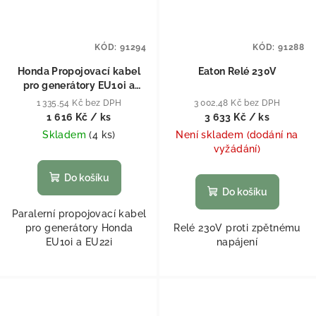
KÓD:
91294
KÓD:
91288
Honda Propojovací kabel
Eaton Relé 230V
pro generátory EU10i a
EU22i Pro EU10i
1 335,54 Kč bez DPH
3 002,48 Kč bez DPH
1 616 Kč
/ ks
3 633 Kč
/ ks
Skladem
(
4 ks
)
Není skladem (dodání na
vyžádání)
Do košíku
Do košíku
Paralerní propojovací kabel
pro generátory Honda
Relé 230V proti zpětnému
EU10i a EU22i
napájení