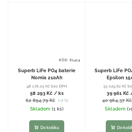
KÓD:
81414
Superb LiFe PO4 baterie
Superb LiFe PO
Nomia 210Ah
Epsilon 1
48 176,03 Kč bez DPH
33 025,62 Kč b
58 293 Kč
/ ks
39 961 Kč
62 894,79 Kč
40 964,37 Kč
(–7 %)
Skladem
(
1 ks
)
Skladem
(
>
Do košíku
Do koší