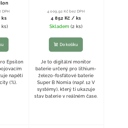
ilon
ez DPH
4 009,92 Kč bez DPH
 ks
4 852 Kč
/ ks
1 ks
)
Skladem
(
2 ks
)
ku
Do košíku
ro Epsilon
Je to digitální monitor
ipojovacím
baterie určený pro lithium-
uje napětí
železo-fosfátové baterie
city (%).
Super B Nomia (např. 12 V
systémy), který ti ukazuje
stav baterie v reálném čase.