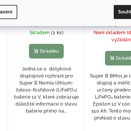
Dotykový displej SuperB
Displej B
avení
Souh
6 104,13 Kč bez DPH
4 009,92 Kč b
7 386 Kč
/ ks
4 852 Kč
/
Skladem
(
2 ks
)
Není skladem (
vyžádán
Do košíku
Do koší
Jedná se o dotykové
displejové rozhraní pro
Super B BM01 je i
Super B Nomia lithium-
displej a měřič
železo-fosfátové (LiFePO₄)
určený předev
baterie 12 V, které zobrazuje
LiFePO₄ baterie
důležité informace o stavu
Epsilon 12 V 100
baterie přímo na...
150 Ah. Tento mo
přehled o stavu 