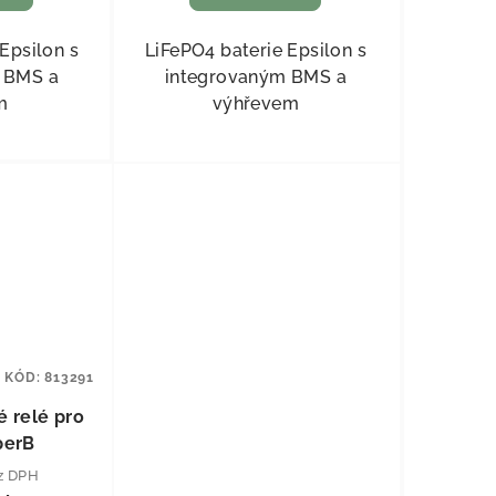
Epsilon s
LiFePO4 baterie Epsilon s
 BMS a
integrovaným BMS a
em
výhřevem
KÓD:
813291
 relé pro
perB
ez DPH