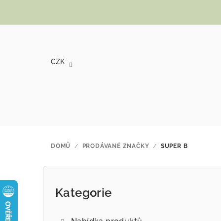
Přejít na obsah
CZK
DOMŮ
/
PRODÁVANÉ ZNAČKY
/
SUPER B
Postranní panel
Kategorie
Přeskočit kategorie