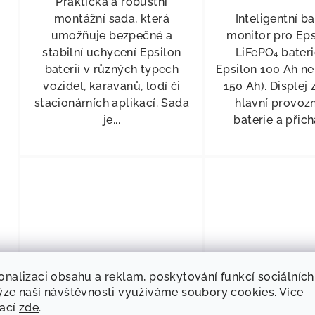
Praktická a robustní
montážní sada, která
Inteligentní b
umožňuje bezpečné a
monitor pro Eps
stabilní uchycení Epsilon
LiFePO₄ bateri
baterií v různých typech
Epsilon 100 Ah ne
vozidel, karavanů, lodí či
150 Ah). Displej
stacionárních aplikací. Sada
hlavní provozn
je...
baterie a přichá
onalizaci obsahu a reklam, poskytování funkcí sociálních
ýze naší návštěvnosti využíváme soubory cookies. Více
KÓD:
813293
mací
zde
.