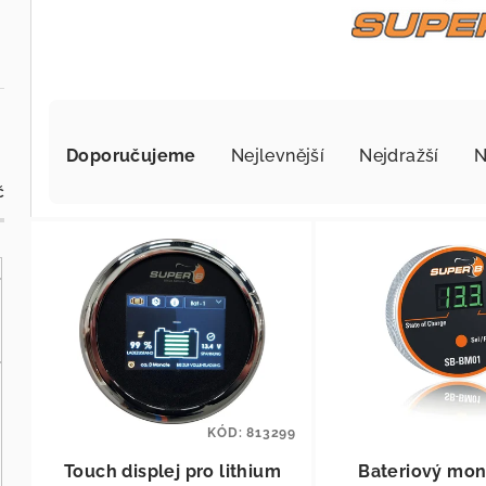
Řazení produktů
Doporučujeme
Nejlevnější
Nejdražší
N
č
Výpis produktů
KÓD:
813299
Touch displej pro lithium
Bateriový mon