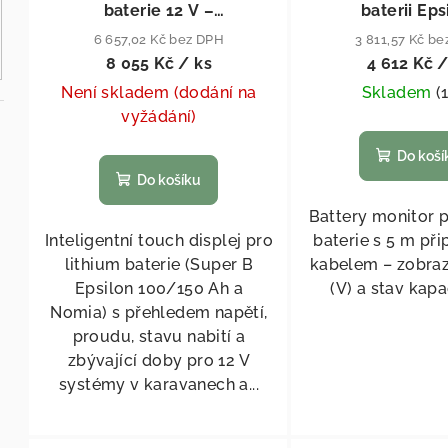
baterie 12 V –
baterii Eps
Epsilon/Nomia
6 657,02 Kč bez DPH
3 811,57 Kč b
8 055 Kč
/ ks
4 612 Kč
/
Není skladem (dodání na
Skladem
(
vyžádání)
Do koší
Do košíku
Battery monitor p
Inteligentní touch displej pro
baterie s 5 m př
lithium baterie (Super B
kabelem – zobraz
Epsilon 100/150 Ah a
(V) a stav kapa
Nomia) s přehledem napětí,
proudu, stavu nabití a
zbývající doby pro 12 V
systémy v karavanech a...