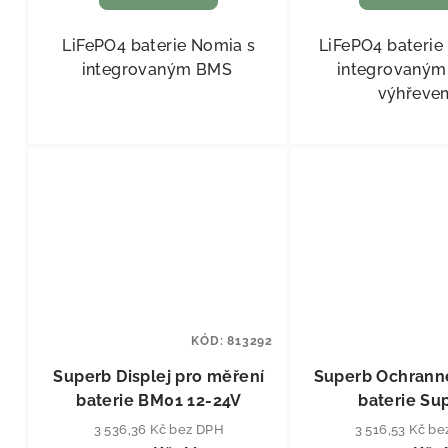
LiFePO4 baterie Nomia s
LiFePO4 baterie 
integrovaným BMS
integrovaným
výhřev
KÓD:
813292
Superb Displej pro měření
Superb Ochranné
baterie BM01 12-24V
baterie Su
3 536,36 Kč bez DPH
3 516,53 Kč b