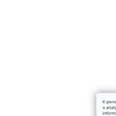
K pers
a anal
infor