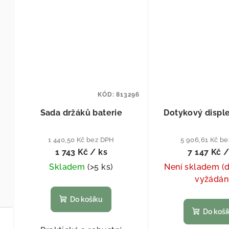
 18,5''
KÓD:
813296
Sada držáků baterie
Dotykový displ
1 440,50 Kč bez DPH
5 906,61 Kč b
1 743 Kč
/ ks
7 147 Kč
/
Skladem
(
>5 ks
)
Není skladem (
vyžádán
Do košíku
Do koší