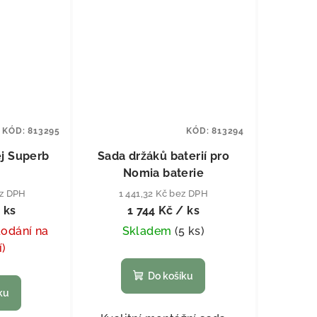
KÓD:
813295
KÓD:
813294
ej Superb
Sada držáků baterií pro
Nomia baterie
ez DPH
1 441,32 Kč bez DPH
 ks
1 744 Kč
/ ks
dodání na
Skladem
(
5 ks
)
í)
Do košíku
ku