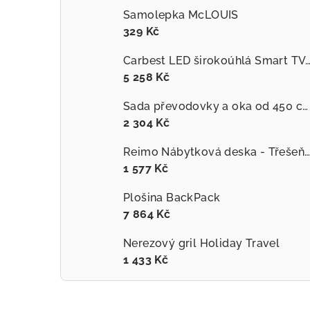
Samolepka McLOUIS
329 Kč
Carbest LED širokoúhlá Smart TV
5 258 Kč
Sada převodovky a oka od 450 cm vhodná pro F45L a Zip - Polární bílá
2 304 Kč
Reimo Nábytková deska - Třešeň 60x120cm
1 577 Kč
Plošina BackPack
7 864 Kč
Nerezový gril Holiday Travel
1 433 Kč