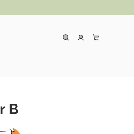
Hledat
Přihlášení
Nákupní koší
r B