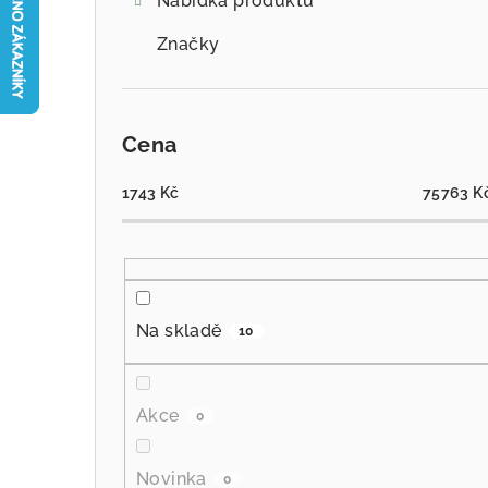
Nabídka produktů
Značky
Cena
1743
Kč
75763
K
Na skladě
10
Akce
0
Novinka
0