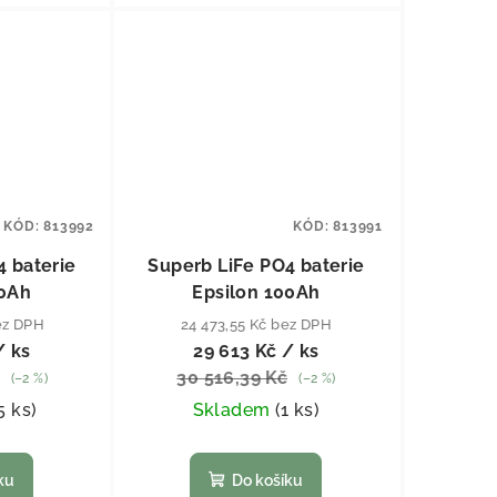
KÓD:
813992
KÓD:
813991
4 baterie
Superb LiFe PO4 baterie
50Ah
Epsilon 100Ah
ez DPH
24 473,55 Kč bez DPH
/ ks
29 613 Kč
/ ks
30 516,39 Kč
(–2 %)
(–2 %)
5 ks
)
Skladem
(
1 ks
)
ku
Do košíku