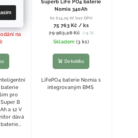
M01
Superb LiFe PO4 baterie
Nomia 340Ah
lasím
ez DPH
62 614,05 Kč bez DPH
 ks
75 763 Kč
/ ks
79 963,28 Kč
(–5 %)
dodání na
í)
Skladem
(
3 ks
)
ku
Do košíku
nteligentní
LiFePO4 baterie Nomia s
 baterie
integrovaným BMS
ším pro
 Super B
 Ah a 12 V
nitor dává
baterie...