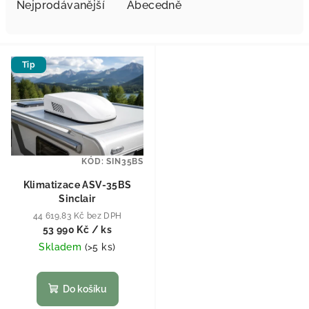
Nejprodávanější
Abecedně
Výpis produktů
Tip
KÓD:
SIN35BS
Klimatizace ASV-35BS
Sinclair
44 619,83 Kč bez DPH
53 990 Kč
/ ks
Skladem
(
>5 ks
)
Do košíku