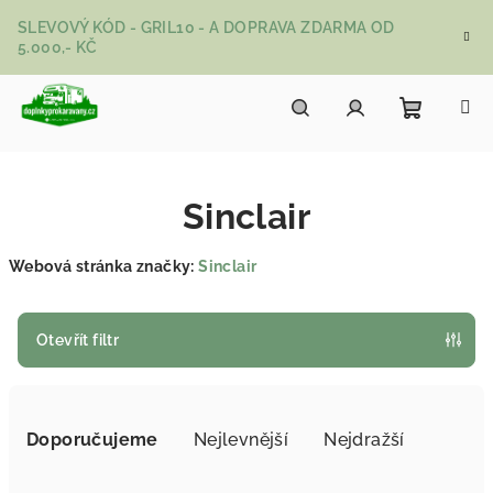
Přejít na obsah
SLEVOVÝ KÓD - GRIL10 - A DOPRAVA ZDARMA OD
5.000,- KČ
Nákupní
Hledat
Přihlášení
Sinclair
Webová stránka značky:
Sinclair
Otevřít filtr
Řazení produktů
Doporučujeme
Nejlevnější
Nejdražší