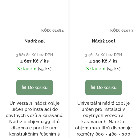
KÓD:
61084
KÓD:
61039
Nádrž 99l
Nádrž 100l
3 881,82 Kč bez DPH
3 462,81 Kč bez DPH
4 697 Kč
/ ks
4 190 Kč
/ ks
Skladem
(
>5 ks
)
Skladem
(
>5 ks
)
Do košíku
Do košíku
Univerzální nádrž 99l je
Univerzální nádrž 100l je
určen pro instalaci do
určen pro instalaci v
obytných vozů a karavanů.
obytných vozech a
Nádrž o objemu 99 litrů
karavanech. Nádrž o
disponuje praktickým
objemu 100 litrů disponuje
konstrukčním řešením s
rozměry 800 × 480 × 300