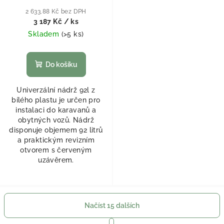
2 633,88 Kč bez DPH
3 187 Kč
/ ks
Skladem
(
>5 ks
)
Do košíku
Univerzální nádrž 92l z
bílého plastu je určen pro
instalaci do karavanů a
obytných vozů. Nádrž
disponuje objemem 92 litrů
a praktickým revizním
otvorem s červeným
uzávěrem.
Načíst 15 dalších
Stránkování