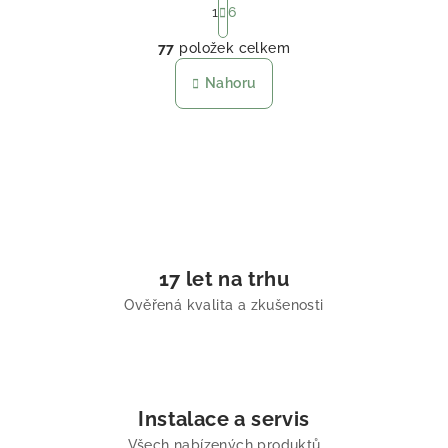
1
6
Ovládací prvky výpisu
77
položek celkem
Nahoru
17 let na trhu
Ověřená kvalita a zkušenosti
Instalace a servis
Všech nabízených produktů