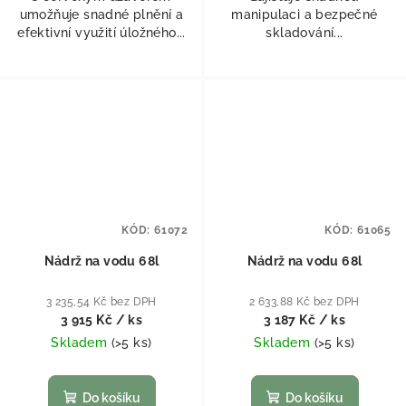
umožňuje snadné plnění a
manipulaci a bezpečné
efektivní využití úložného...
skladování...
KÓD:
61072
KÓD:
61065
Nádrž na vodu 68l
Nádrž na vodu 68l
3 235,54 Kč bez DPH
2 633,88 Kč bez DPH
3 915 Kč
/ ks
3 187 Kč
/ ks
Skladem
(
>5 ks
)
Skladem
(
>5 ks
)
Do košíku
Do košíku