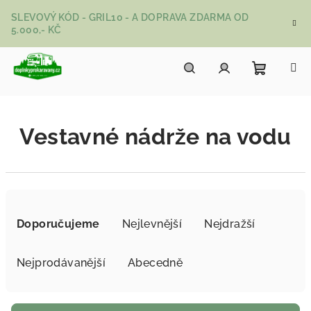
Přejít na obsah
SLEVOVÝ KÓD - GRIL10 - A DOPRAVA ZDARMA OD
5.000,- KČ
Nákupní
Hledat
Přihlášení
Vestavné nádrže na vodu
Řazení produktů
Doporučujeme
Nejlevnější
Nejdražší
Nejprodávanější
Abecedně