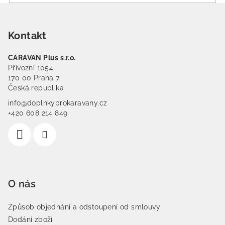
Zápatí
Kontakt
CARAVAN Plus s.r.o.
Přívozní 1054
170 00 Praha 7
Česká republika
info@doplnkyprokaravany.cz
+420 608 214 849
O nás
Způsob objednání a odstoupení od smlouvy
Dodání zboží