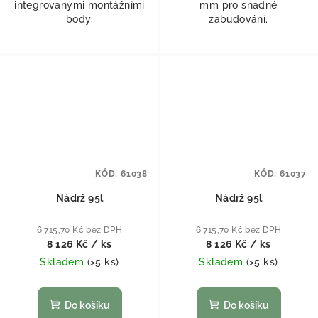
integrovanými montážními
mm pro snadné
body.
zabudování.
KÓD:
61038
KÓD:
61037
Nádrž 95l
Nádrž 95l
6 715,70 Kč bez DPH
6 715,70 Kč bez DPH
8 126 Kč
/ ks
8 126 Kč
/ ks
Skladem
(
>5 ks
)
Skladem
(
>5 ks
)
Do košíku
Do košíku