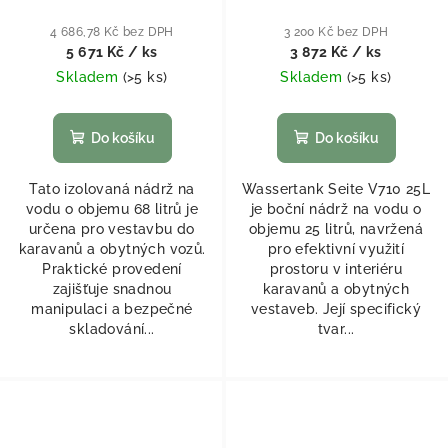
4 686,78 Kč bez DPH
3 200 Kč bez DPH
5 671 Kč
/ ks
3 872 Kč
/ ks
Skladem
(
>5 ks
)
Skladem
(
>5 ks
)
Do košíku
Do košíku
Tato izolovaná nádrž na
Wassertank Seite V710 25L
vodu o objemu 68 litrů je
je boční nádrž na vodu o
určena pro vestavbu do
objemu 25 litrů, navržená
karavanů a obytných vozů.
pro efektivní využití
Praktické provedení
prostoru v interiéru
zajišťuje snadnou
karavanů a obytných
manipulaci a bezpečné
vestaveb. Její specifický
skladování...
tvar...