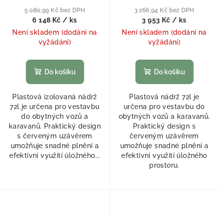
5 080,99 Kč bez DPH
3 266,94 Kč bez DPH
6 148 Kč
/ ks
3 953 Kč
/ ks
Není skladem (dodání na
Není skladem (dodání na
vyžádání)
vyžádání)
Do košíku
Do košíku
Plastová izolovaná nádrž
Plastová nádrž 72l je
72l je určena pro vestavbu
určena pro vestavbu do
do obytných vozů a
obytných vozů a karavanů.
karavanů. Praktický design
Praktický design s
s červeným uzávěrem
červeným uzávěrem
umožňuje snadné plnění a
umožňuje snadné plnění a
efektivní využití úložného...
efektivní využití úložného
prostoru.