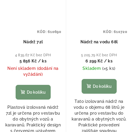
KÓD:
610690
KÓD:
610720
Nádrž 72l
Nádrž na vodu 68l
4 839,67 Kč bez DPH
5 205,79 Kč bez DPH
5 856 Kč
/ ks
6 299 Kč
/ ks
Není skladem (dodání na
Skladem
(
>5 ks
)
vyžádání)
Do košíku
Do košíku
Tato izolovaná nádrž na
Plastová izolovaná nádrž
vodu o objemu 68 litrů je
72l je určena pro vestavbu
určena pro vestavbu do
do obytných vozů a
karavanů a obytných vozů.
karavanů. Praktický design
Praktické provedení
s červeným uzávěrem
zajišťuje snadnou