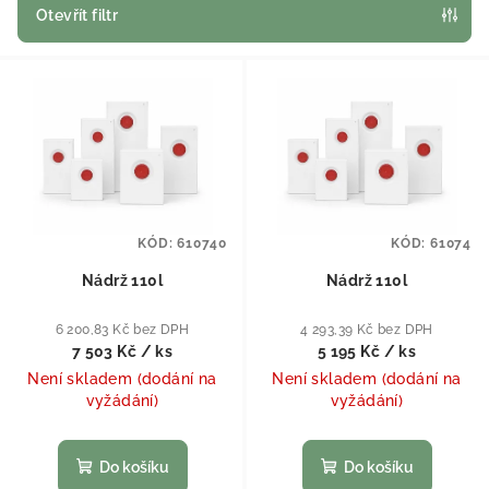
Otevřít filtr
Výpis produktů
KÓD:
610740
KÓD:
61074
Nádrž 110l
Nádrž 110l
6 200,83 Kč bez DPH
4 293,39 Kč bez DPH
7 503 Kč
/ ks
5 195 Kč
/ ks
Není skladem (dodání na
Není skladem (dodání na
vyžádání)
vyžádání)
Do košíku
Do košíku