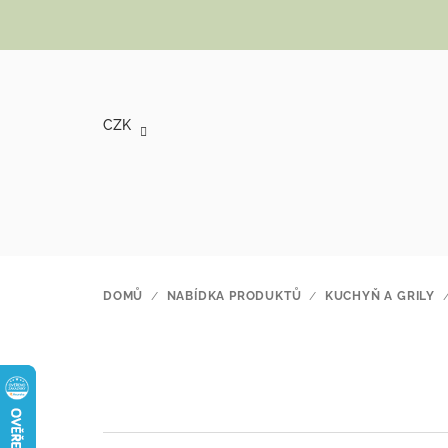
Přejít na obsah
CZK
DOMŮ
/
NABÍDKA PRODUKTŮ
/
KUCHYŇ A GRILY