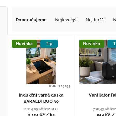
Řazení produktů
Doporučujeme
Nejlevnější
Nejdražší
N
Výpis produktů
Novinka
Tip
Novinka
T
KÓD:
705059
Indukční varná deska
Ventilator Fa
BARALDI DUO 30
6 714,05 Kč bez DPH
788,43 Kč be
8 124 Kč
/ ks
954 Kč
/ 