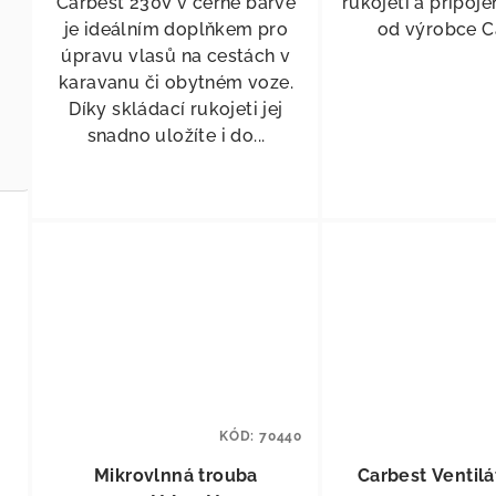
Carbest 230V v černé barvě
rukojetí a připoj
je ideálním doplňkem pro
od výrobce C
úpravu vlasů na cestách v
karavanu či obytném voze.
Díky skládací rukojeti jej
snadno uložíte i do...
KÓD:
70440
Mikrovlnná trouba
Carbest Ve