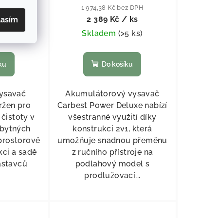
ez DPH
1 974,38 Kč bez DPH
 ks
2 389 Kč
/ ks
lasím
4 ks
)
Skladem
(
>5 ks
)
ku
Do košíku
vysavač
Akumulátorový vysavač
vržen pro
Carbest Power Deluxe nabízí
 čistoty v
všestranné využití díky
obytných
konstrukci 2v1, která
prostorově
umožňuje snadnou přeměnu
kci a sadě
z ručního přístroje na
ástavců
podlahový model s
prodlužovací...