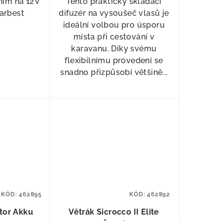
ením na 12V
Tento praktický skládací
arbest
difuzér na vysoušeč vlasů je
ideální volbou pro úsporu
místa při cestování v
karavanu. Díky svému
flexibilnímu provedení se
snadno přizpůsobí většině...
KÓD:
462895
KÓD:
462892
ntilátor Akku
Větrák Sicrocco II Elite