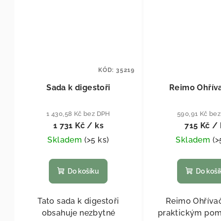
KÓD:
35219
Sada k digestoři
Reimo Ohřív
1 430,58 Kč bez DPH
590,91 Kč be
1 731 Kč
/ ks
715 Kč
/ 
Skladem
(
>5 ks
)
Skladem
(
>
Do košíku
Do koší
Tato sada k digestoři
Reimo Ohřívač
obsahuje nezbytné
praktickým po