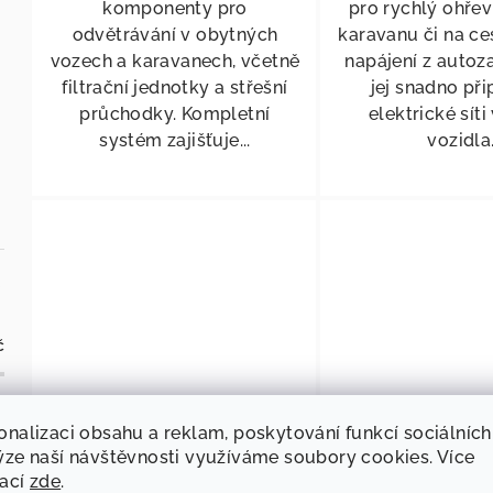
komponenty pro
pro rychlý ohřev
odvětrávání v obytných
karavanu či na ce
vozech a karavanech, včetně
napájení z auto
filtrační jednotky a střešní
jej snadno při
průchodky. Kompletní
elektrické sít
systém zajišťuje...
vozidla
č
KÓD:
804903
onalizaci obsahu a reklam, poskytování funkcí sociálních
Sada nástavců Beflexx
Vysavač Befle
ýze naší návštěvnosti využíváme soubory cookies. Více
mací
zde
.