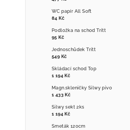
WC papír All Soft
84 Kč
Podložka na schod Tritt
95 Kč
Jednoschůdek Tritt
549 Kč
Skládací schod Top
1 194 Kč
Magn.skleničky Silwy pivo
1 433 Kč
Silwy sekt 2ks
1 194 Kč
Smeták 120cm