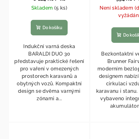
Skladem
(
5 ks
)
Není skladem (
vyžádán
Do košíku
Do koší
Indukční varná deska
BARALDI DUO 30
Bezkontaktní ve
představuje praktické řešení
Brunner Fair
pro vaření v omezených
moderním bezlo
prostorech karavanů a
designem nabízí 
obytných vozů. Kompaktní
cirkulaci vzd
design se dvěma varnými
karavanu i stanu. 
zónami a...
vybaveno inte
akumulátor