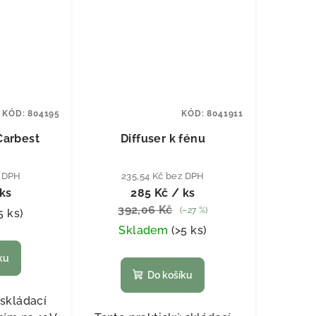
KÓD:
804195
KÓD:
8041911
Carbest
Diffuser k fénu
z DPH
235,54 Kč bez DPH
ks
285 Kč
/ ks
392,06 Kč
(–27 %)
5 ks
)
Skladem
(
>5 ks
)
ku
Do košíku
 skládací