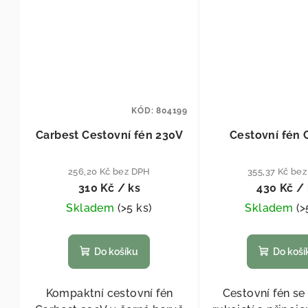
KÓD:
804199
Carbest Cestovní fén 230V
Cestovní fén 
256,20 Kč bez DPH
355,37 Kč be
310 Kč
/ ks
430 Kč
/ 
Skladem
(
>5 ks
)
Skladem
(
>
Do košíku
Do koší
Kompaktní cestovní fén
Cestovní fén se