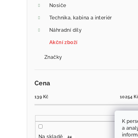
Nosiče
Technika, kabina a interiér
Náhradní díly
Akční zboží
Značky
Cena
139
Kč
10254
K
K pers
a anal
infor
Na skladě
24