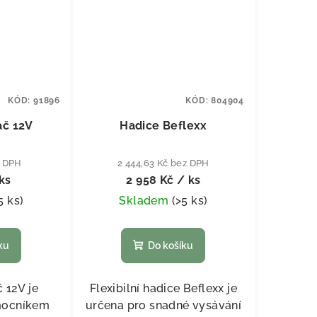
KÓD:
91896
KÓD:
804904
ač 12V
Hadice Beflexx
z DPH
2 444,63 Kč bez DPH
ks
2 958 Kč
/ ks
5 ks
)
Skladem
(
>5 ks
)
ku
Do košíku
 12V je
Flexibilní hadice Beflexx je
mocníkem
určena pro snadné vysávání