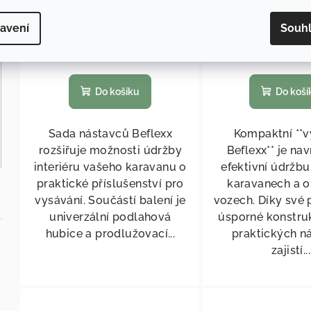
3 141,32 Kč bez DPH
7 229,75 Kč b
3 801 Kč
/ ks
8 748 Kč
/
avení
Souh
Skladem
(
>5 ks
)
Skladem
(
Do košíku
Do koší
Sada nástavců Beflexx
Kompaktní **
rozšiřuje možnosti údržby
Beflexx** je na
interiéru vašeho karavanu o
efektivní údržbu
praktické příslušenství pro
karavanech a 
vysávání. Součástí balení je
vozech. Díky své 
univerzální podlahová
úsporné konstru
hubice a prodlužovací...
praktických n
zajistí...