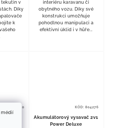
 tekutin v
interiéru karavanu či
stách. Díky
obytného vozu. Díky své
zapalovače
konstrukci umožňuje
pojíte k
pohodlnou manipulaci a
i vašeho
efektivní úklid i v hůře...
.
KÓD:
80490
KÓD:
804276
 médií
xx 230V
Akumulátorový vysavač 2v1
Power Deluxe