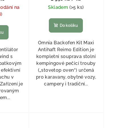
dodání na
Skladem
(
>5 ks
)
í)
Do košíku
ku
Omnia Backofen Kit Maxi
ntilátor
Antihaft Reimo Edition je
wind s
kompletní souprava stolní
patkovým
kempingové pečicí trouby
efektivní
(„stovetop oven“) určená
uchu v
pro karavany, obytné vozy,
Zařízení je
campery i tradiční...
grovaným
em...