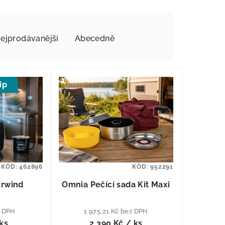
ejprodávanější
Abecedně
ip
KÓD:
462896
KÓD:
952291
irwind
Omnia Pečící sada Kit Maxi
z DPH
1 975,21 Kč bez DPH
ks
2 390 Kč
/ ks