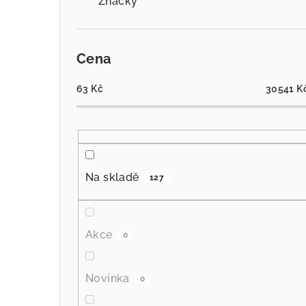
Značky
Cena
63
Kč
30541
K
Na skladě
127
Akce
0
Novinka
0