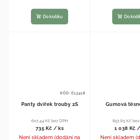
Do košíku
Do koší
KÓD:
E13418
Panty dvířek trouby 2S
Gumová těsn
607,44 Kč bez DPH
857,85 Kč be
735 Kč
/ ks
1 038 Kč
/
Není skladem (dodání na
Není skladem (