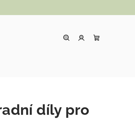
Hledat
Přihlášení
Nákupní koší
adní díly pro