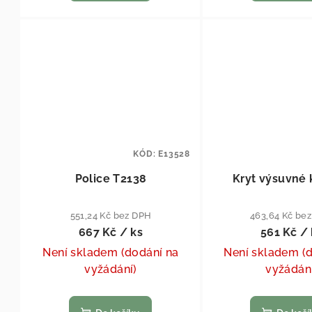
KÓD:
E13528
Police T2138
Kryt výsuvné 
551,24 Kč bez DPH
463,64 Kč be
667 Kč
/ ks
561 Kč
/ 
Není skladem (dodání na
Není skladem (
vyžádání)
vyžádán