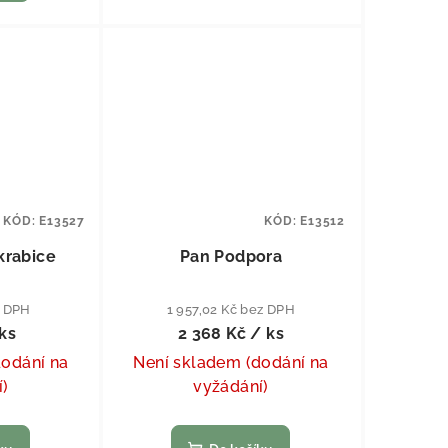
KÓD:
E13527
KÓD:
E13512
krabice
Pan Podpora
z DPH
1 957,02 Kč bez DPH
ks
2 368 Kč
/ ks
dodání na
Není skladem (dodání na
í)
vyžádání)