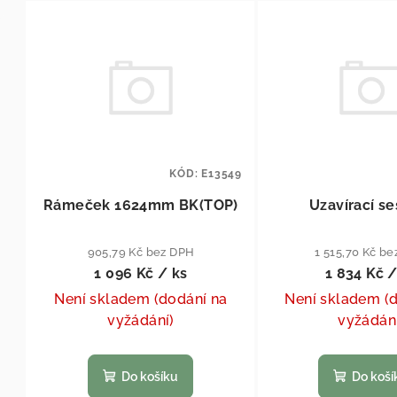
Výpis produktů
KÓD:
E13549
Rámeček 1624mm BK(TOP)
Uzavírací se
905,79 Kč bez DPH
1 515,70 Kč b
1 096 Kč
/ ks
1 834 Kč
/
Není skladem (dodání na
Není skladem (
vyžádání)
vyžádán
Do košíku
Do koší