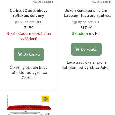
KÓD:
468611
KÓD:
46970
Carbest Obdélníkový
Jokon Konektor s 30 cm
reflektor, červený
kabelem, levá pro zpětné
světlo
58,68 Kč bez DPH
195,87 Kč bez DPH
71 Kč
237 Kč
Není skladem (dodání na
Skladem
(
>5 ks
)
vyžádání)
Do košíku
Do košíku
Levá zástrčka s 30cm
Červený obdelníkový
kabelem od výrobce Jokon
reflektor od výrobce
Carbest