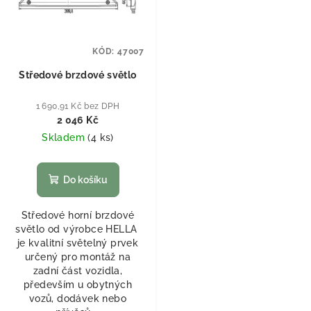
KÓD:
47007
Středové brzdové světlo
1 690,91 Kč bez DPH
2 046 Kč
Skladem
(
4 ks
)
Do košíku
Středové horní brzdové
světlo od výrobce HELLA
je kvalitní světelný prvek
určený pro montáž na
zadní část vozidla,
především u obytných
vozů, dodávek nebo