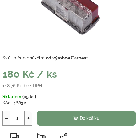
Světlo červené-čiré
od výrobce Carbest
180 Kč
/ ks
148,76 Kč bez DPH
Měrná cena:
Skladem
(
>5 ks
)
Kód:
46832
−
+
Do košíku