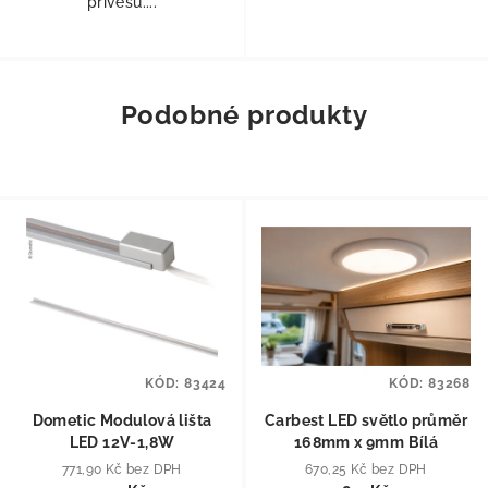
přívěsů....
Podobné produkty
KÓD:
83424
KÓD:
83268
Dometic Modulová lišta
Carbest LED světlo průměr
LED 12V-1,8W
168mm x 9mm Bílá
771,90 Kč bez DPH
670,25 Kč bez DPH