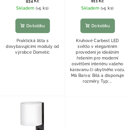
934 Kč
811 Kč
Skladem
(
>5 ks
)
Skladem
(
>5 ks
)
Do košíku
Do košíku
Praktická lišta s
Kruhové Carbest LED
dovybavujícími moduly od
světlo v elegantním
výrobce Dometic
provedení je ideálním
řešením pro moderní
osvětlení interiéru vašeho
karavanu či obytného vozu.
Má Barva: Bílá a disponuje
rozměry Typ:...