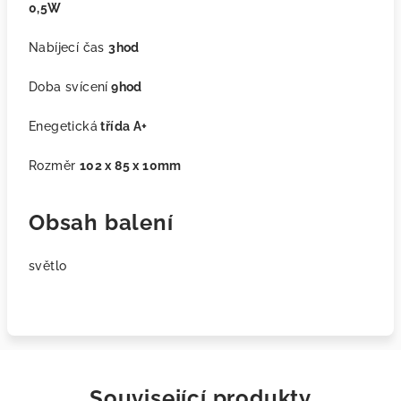
0,5W
Nabíjecí čas
3hod
Doba svícení
9hod
Enegetická
třída A+
Rozměr
102 x 85 x 10mm
Obsah balení
světlo
Související produkty