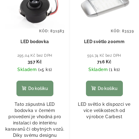
KÓD:
831583
KÓD:
83539
LED bodovka
LED světlo 200mm
295,04 Kč bez DPH
591,74 Kč bez DPH
357 Kč
716 Kč
Skladem
(
>5 ks
)
Skladem
(
1 ks
)
Do košíku
Do košíku
Tato zápustná LED
LED světlo k dispozci ve
bodovka v černém
více velikostech od
provedení je vhodná pro
výrobce Carbest
instalaci do interiéru
karavanů či obytných vozů.
Díky svému designu