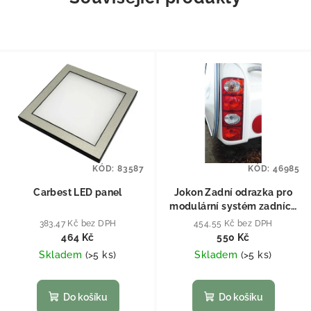
KÓD:
83587
KÓD:
46985
Carbest LED panel
Jokon Zadní odrazka pro
modulární systém zadních
světel
383,47 Kč bez DPH
454,55 Kč bez DPH
464 Kč
550 Kč
Skladem
(
>5 ks
)
Skladem
(
>5 ks
)
Do košíku
Do košíku