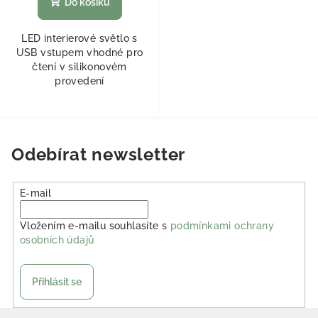
Do košíku
LED interierové světlo s
USB vstupem vhodné pro
čtení v silikonovém
provedení
Odebírat newsletter
E-mail
Vložením e-mailu souhlasíte s
podmínkami ochrany
osobních údajů
Přihlásit se
Zápatí