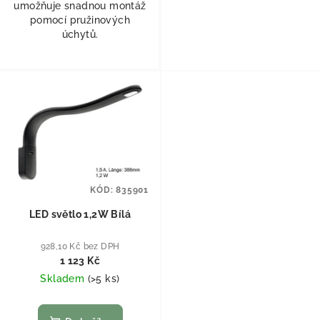
umožňuje snadnou montáž
pomocí pružinových
úchytů.
KÓD:
835901
LED světlo 1,2W Bílá
928,10 Kč bez DPH
1 123 Kč
Skladem
(
>5 ks
)