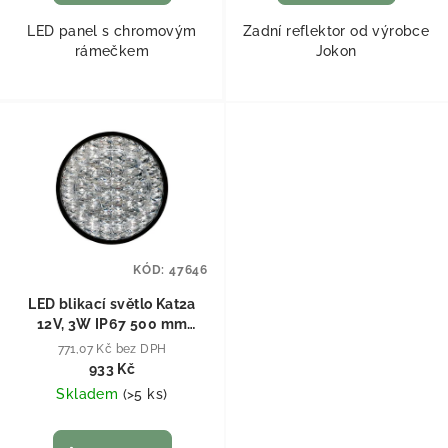
LED panel s chromovým
Zadní reflektor od výrobce
rámečkem
Jokon
KÓD:
47646
LED blikací světlo Kat2a
12V, 3W IP67 500 mm
kabel čirý
771,07 Kč bez DPH
933 Kč
Skladem
(
>5 ks
)