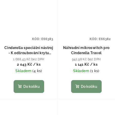
KÓD:
E66383
KÓD:
E66382
Cinderella speciální nástroj
Náhradní mikroswitch pro
- K odšroubování krytu
Cinderella Travel
hořáku
1 688,43 Kč bez DPH
942,98 Kč bez DPH
2 043 Kč
/ ks
1 141 Kč
/ ks
Skladem
(
4 ks
)
Skladem
(
1 ks
)
Do košíku
Do košíku