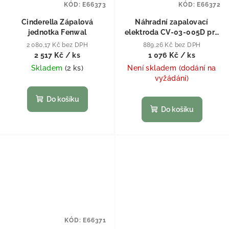
KÓD:
E66373
KÓD:
E66372
Cinderella Zápalová
Náhradní zapalovací
jednotka Fenwal
elektroda CV-03-005D pro
toaletu Cinderella
2 080,17 Kč bez DPH
889,26 Kč bez DPH
2 517 Kč
/ ks
1 076 Kč
/ ks
Skladem
(
2 ks
)
Není skladem (dodání na
vyžádání)
Do košíku
Do košíku
KÓD:
E66371