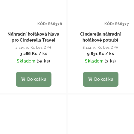
KÓD:
E66378
KÓD:
E66377
Náhradní hořáková hlava
Cinderella náhradní
pro Cinderella Travel
hořákové potrubí
2 715,70 Kč bez DPH
8 124,79 Kč bez DPH
3 286 Kč
/ ks
9 831 Kč
/ ks
Skladem
(
>5 ks
)
Skladem
(
3 ks
)
Do košíku
Do košíku