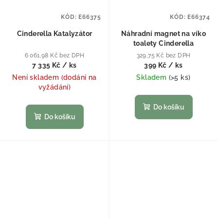
KÓD:
E66375
KÓD:
E66374
Cinderella Katalyzátor
Náhradní magnet na víko
toalety Cinderella
6 061,98 Kč bez DPH
329,75 Kč bez DPH
7 335 Kč
/ ks
399 Kč
/ ks
Není skladem (dodání na
Skladem
(
>5 ks
)
vyžádání)
Do košíku
Do košíku