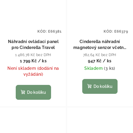
KÓD:
E66381
KÓD:
E66379
Náhradní ovládací panel
Cinderella náhradní
pro Cinderella Travel
magnetový senzor včetně
kabeláže
1 486,78 Kč bez DPH
782,64 Kč bez DPH
1 799 Kč
/ ks
947 Kč
/ ks
Není skladem (dodání na
Skladem
(
3 ks
)
vyžádání)
Do košíku
Do košíku