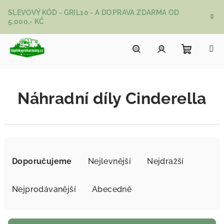
Přejít na obsah
SLEVOVÝ KÓD - GRIL10 - A DOPRAVA ZDARMA OD
5.000,- KČ
Nákupní
Hledat
Přihlášení
Náhradní díly Cinderella
Řazení produktů
Doporučujeme
Nejlevnější
Nejdražší
Nejprodávanější
Abecedně