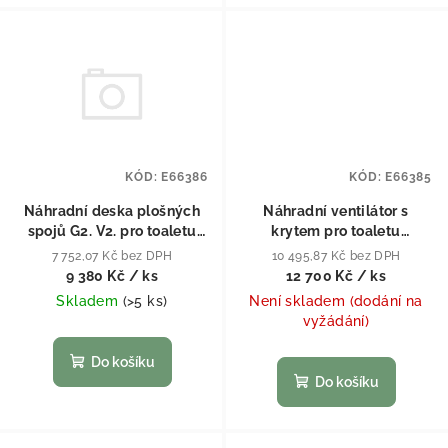
KÓD:
E66386
KÓD:
E66385
Náhradní deska plošných
Náhradní ventilátor s
spojů G2. V2. pro toaletu
krytem pro toaletu
Cinderella
Cinderella
7 752,07 Kč bez DPH
10 495,87 Kč bez DPH
9 380 Kč
/ ks
12 700 Kč
/ ks
Skladem
(
>5 ks
)
Není skladem (dodání na
vyžádání)
Do košíku
Do košíku