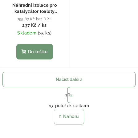
Náhradní izolace pro
katalyzátor toalety
Cinderella
195,87 Kč bez DPH
237 Kč
/ ks
Skladem
(
>5 ks
)
Do košíku
Načíst další 2
Stránkování
1
2
Ovládací prvky výpisu
17
položek celkem
Nahoru