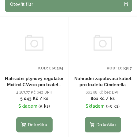
Otevřít filtr
Výpis produktů
KÓD:
E66384
KÓD:
E66387
Náhradní plynový regulátor
Náhradní zapalovací kabel
Mxitrol CV200 pro toaletu
pro toaletu Cinderella
Cinderella Travel
4 167,77 Kč bez DPH
661,98 Kč bez DPH
5 043 Kč
/ ks
801 Kč
/ ks
Skladem
(
5 ks
)
Skladem
(
>5 ks
)
Do košíku
Do košíku