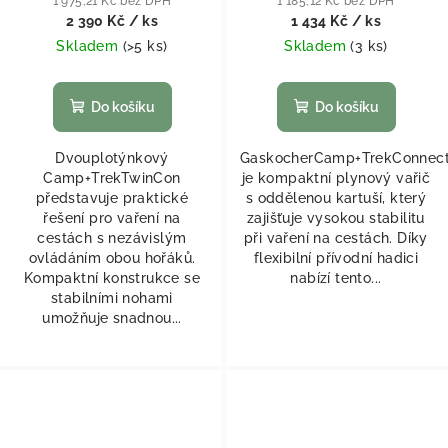
1 975,21 Kč bez DPH
1 185,12 Kč bez DPH
2 390 Kč
/ ks
1 434 Kč
/ ks
Skladem
(
>5 ks
)
Skladem
(
3 ks
)
Do košíku
Do košíku
Dvouplotýnkový
GaskocherCamp+TrekConnec
Camp+TrekTwinCon
je kompaktní plynový vařič
představuje praktické
s oddělenou kartuší, který
řešení pro vaření na
zajišťuje vysokou stabilitu
cestách s nezávislým
při vaření na cestách. Díky
ovládáním obou hořáků.
flexibilní přívodní hadici
Kompaktní konstrukce se
nabízí tento...
stabilními nohami
umožňuje snadnou...