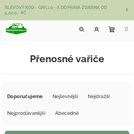
Přejít na obsah
SLEVOVÝ KÓD - GRIL10 - A DOPRAVA ZDARMA OD
5.000,- KČ
Nákupní
Hledat
Přihlášení
Přenosné vařiče
Řazení produktů
Doporučujeme
Nejlevnější
Nejdražší
Nejprodávanější
Abecedně