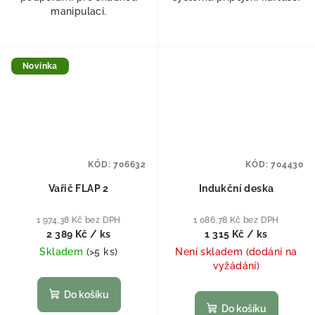
manipulaci.
Novinka
KÓD:
706632
KÓD:
704430
Vařič FLAP 2
Indukční deska
1 974,38 Kč bez DPH
1 086,78 Kč bez DPH
2 389 Kč
/ ks
1 315 Kč
/ ks
Skladem
(
>5 ks
)
Není skladem (dodání na
vyžádání)
Do košíku
Do košíku