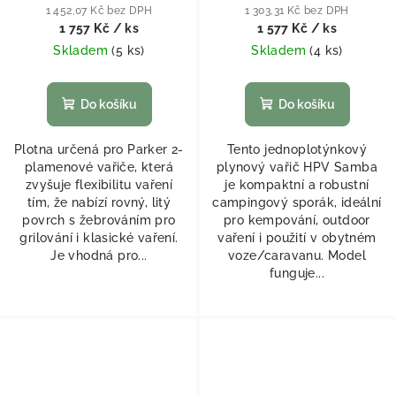
1 452,07 Kč bez DPH
1 303,31 Kč bez DPH
1 757 Kč
/ ks
1 577 Kč
/ ks
Skladem
(
5 ks
)
Skladem
(
4 ks
)
Do košíku
Do košíku
Plotna určená pro Parker 2-
Tento jednoplotýnkový
plamenové vařiče, která
plynový vařič HPV Samba
zvyšuje flexibilitu vaření
je kompaktní a robustní
tím, že nabízí rovný, litý
campingový sporák, ideální
povrch s žebrováním pro
pro kempování, outdoor
grilování i klasické vaření.
vaření i použití v obytném
Je vhodná pro...
voze/caravanu. Model
funguje...