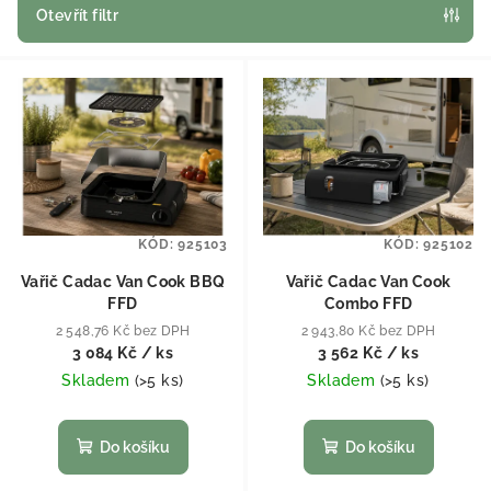
Otevřít filtr
Výpis produktů
KÓD:
925103
KÓD:
925102
Vařič Cadac Van Cook BBQ
Vařič Cadac Van Cook
FFD
Combo FFD
2 548,76 Kč bez DPH
2 943,80 Kč bez DPH
3 084 Kč
/ ks
3 562 Kč
/ ks
Skladem
(
>5 ks
)
Skladem
(
>5 ks
)
Do košíku
Do košíku