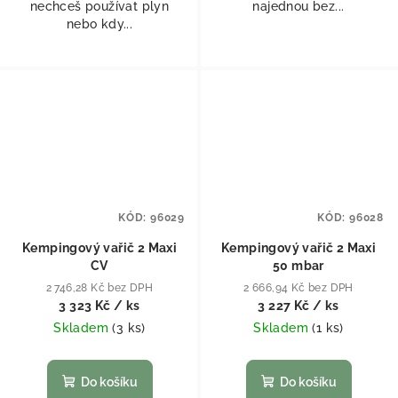
nechceš používat plyn
najednou bez...
nebo kdy...
KÓD:
96029
KÓD:
96028
Kempingový vařič 2 Maxi
Kempingový vařič 2 Maxi
CV
50 mbar
2 746,28 Kč bez DPH
2 666,94 Kč bez DPH
3 323 Kč
/ ks
3 227 Kč
/ ks
Skladem
(
3 ks
)
Skladem
(
1 ks
)
Do košíku
Do košíku