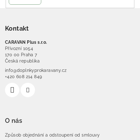
Zápatí
Kontakt
CARAVAN Plus s.r.o.
Přívozní 1054
170 00 Praha 7
Česká republika
info@doplnkyprokaravany.cz
+420 608 214 849
O nás
Způsob objednání a odstoupení od smlouvy