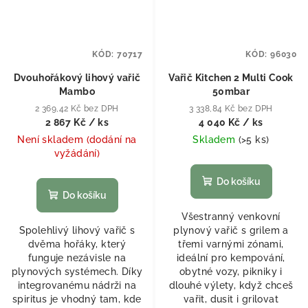
KÓD:
70717
KÓD:
96030
Dvouhořákový lihový vařič
Vařič Kitchen 2 Multi Cook
Mambo
50mbar
2 369,42 Kč bez DPH
3 338,84 Kč bez DPH
2 867 Kč
/ ks
4 040 Kč
/ ks
Není skladem (dodání na
Skladem
(
>5 ks
)
vyžádání)
Do košíku
Do košíku
Všestranný venkovní
Spolehlivý lihový vařič s
plynový vařič s grilem a
dvěma hořáky, který
třemi varnými zónami,
funguje nezávisle na
ideální pro kempování,
plynových systémech. Díky
obytné vozy, pikniky i
integrovanému nádrži na
dlouhé výlety, když chceš
spiritus je vhodný tam, kde
vařit, dusit i grilovat