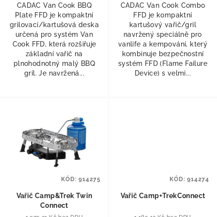
CADAC Van Cook BBQ
CADAC Van Cook Combo
Plate FFD je kompaktní
FFD je kompaktní
grilovací/kartušová deska
kartušový vařič/gril
určená pro systém Van
navržený speciálně pro
Cook FFD, která rozšiřuje
vanlife a kempování, který
základní vařič na
kombinuje bezpečnostní
plnohodnotný malý BBQ
systém FFD (Flame Failure
gril. Je navržená...
Device) s velmi...
KÓD:
914275
KÓD:
914274
Vařič Camp&Trek Twin
Vařič Camp+TrekConnect
Connect