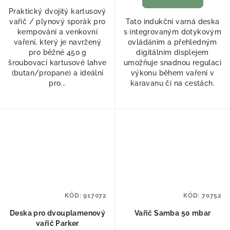
Praktický dvojitý kartusový
vařič / plynový sporák pro
Tato indukční varná deska
kempování a venkovní
s integrovaným dotykovým
vaření, který je navržený
ovládáním a přehledným
pro běžné 450 g
digitálním displejem
šroubovací kartusové lahve
umožňuje snadnou regulaci
(butan/propane) a ideální
výkonu během vaření v
pro...
karavanu či na cestách.
KÓD:
917072
KÓD:
70752
Deska pro dvouplamenový
Vařič Samba 50 mbar
vařič Parker