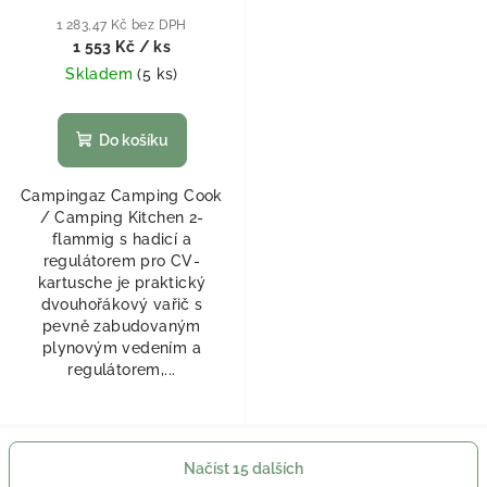
1 283,47 Kč bez DPH
1 553 Kč
/ ks
Skladem
(
5 ks
)
Do košíku
Campingaz Camping Cook
/ Camping Kitchen 2-
flammig s hadicí a
regulátorem pro CV-
kartusche je praktický
dvouhořákový vařič s
pevně zabudovaným
plynovým vedením a
regulátorem,...
Načíst 15 dalších