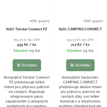
KÓD:
914273
KÓD:
914271
Vařič Twister Connect PZ
Vařič CAMPING CONNECT
789,26 Kč bez DPH
592,56 Kč bez DPH
955 Kč
/ ks
717 Kč
/ ks
Skladem
(
>5 ks
)
Skladem
(
>5 ks
)
Do košíku
Do košíku
Kompaktní Twister Connect
Kompaktní Gaskocher
PZ představuje lehké
CAMPING CONNECT
řešení pro přípravu pokrmů
představuje ideální řešení
na cestách. Disponuje
pro přípravu pokrmů na
integrovaným piezo
cestách díky své lehké
zapalováním a sklopnými
konstrukci a intuitivnímu
podpěrami pro snadnou
systému připojení kartuše.