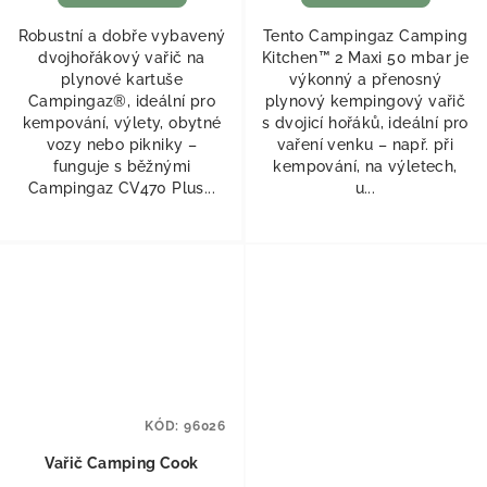
Robustní a dobře vybavený
Tento Campingaz Camping
dvojhořákový vařič na
Kitchen™ 2 Maxi 50 mbar je
plynové kartuše
výkonný a přenosný
Campingaz®, ideální pro
plynový kempingový vařič
kempování, výlety, obytné
s dvojicí hořáků, ideální pro
vozy nebo pikniky –
vaření venku – např. při
funguje s běžnými
kempování, na výletech,
Campingaz CV470 Plus...
u...
KÓD:
96026
Vařič Camping Cook