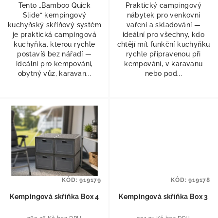
Tento „Bamboo Quick
Praktický campingový
Slide“ kempingový
nábytek pro venkovní
kuchyňský skříňový systém
vaření a skladování —
je praktická campingová
ideální pro všechny, kdo
kuchyňka, kterou rychle
chtějí mít funkční kuchyňku
postavíš bez nářadí —
rychle připravenou při
ideální pro kempování,
kempování, v karavanu
obytný vůz, karavan...
nebo pod...
KÓD:
919179
KÓD:
919178
Kempingová skříňka Box 4
Kempingová skříňka Box 3