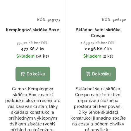
KÓD:
919177
KÓD:
926292
Kempingová skříňka Box 2
Skládací šatní skříňka
Crespo
394,21 Kč bez DPH
1 699,17 Kč bez DPH
477 Kč
/ ks
2 056 Kč
/ ks
Skladem
(
>5 ks
)
Skladem
(
2 ks
)
Do košíku
Do košíku
Camp4 Kempingová
Skládací šatní skříňka
skříňka Box 2 nabízí
Crespo nabízí efektivní
praktické úložné řešení pro
organizaci úložného
váš karavan či stan. Díky
prostoru při kempování.
skládací konstrukci a
Díky lehké skládací
průhledným výklopným
konstrukci ji snadno sbalíte
dvířkám získáte rychlý
na cesty a během chvilky
přehled o uložených...
připravíte k...