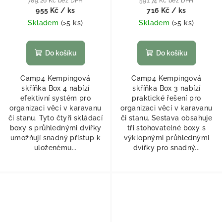
789,26 Kč bez DPH
591,74 Kč bez DPH
955 Kč
/ ks
716 Kč
/ ks
Skladem
(
>5 ks
)
Skladem
(
>5 ks
)
Do košíku
Do košíku
Camp4 Kempingová
Camp4 Kempingová
skříňka Box 4 nabízí
skříňka Box 3 nabízí
efektivní systém pro
praktické řešení pro
organizaci věcí v karavanu
organizaci věcí v karavanu
či stanu. Tyto čtyři skládací
či stanu. Sestava obsahuje
boxy s průhlednými dvířky
tři stohovatelné boxy s
umožňují snadný přístup k
výklopnými průhlednými
uloženému...
dvířky pro snadný...