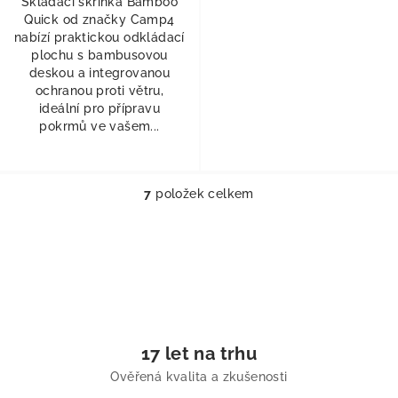
Skládací skříňka Bamboo
Quick od značky Camp4
nabízí praktickou odkládací
plochu s bambusovou
deskou a integrovanou
ochranou proti větru,
ideální pro přípravu
pokrmů ve vašem...
7
položek celkem
Ovládací prvky výpisu
17 let na trhu
Ověřená kvalita a zkušenosti