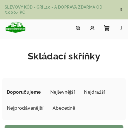
Přejít na obsah
SLEVOVÝ KÓD - GRIL10 - A DOPRAVA ZDARMA OD
5.000,- KČ
Nákupní
Hledat
Přihlášení
Skládací skříňky
Řazení produktů
Doporučujeme
Nejlevnější
Nejdražší
Nejprodávanější
Abecedně