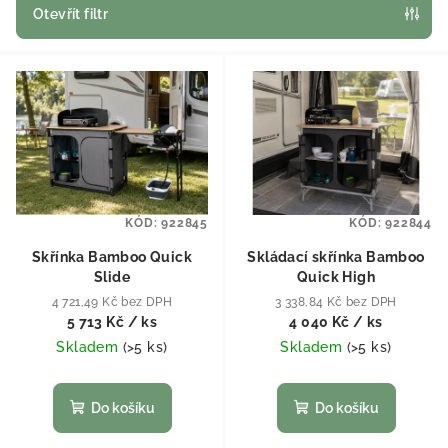
Otevřít filtr
Výpis produktů
KÓD:
922845
KÓD:
922844
Skřínka Bamboo Quick
Skládací skřínka Bamboo
Slide
Quick High
4 721,49 Kč bez DPH
3 338,84 Kč bez DPH
5 713 Kč
/ ks
4 040 Kč
/ ks
Skladem
(
>5 ks
)
Skladem
(
>5 ks
)
Do košíku
Do košíku