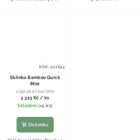
KÓD:
922843
Skřínka Bamboo Quick
Mini
2 746,28 Kč bez DPH
3 323 Kč
/ ks
Skladem
(
>5 ks
)
Do košíku