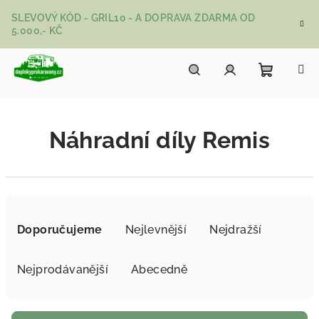
Přejít na obsah
SLEVOVÝ KÓD - GRIL10 - A DOPRAVA ZDARMA OD
5.000,- KČ
Nákupní
Hledat
Přihlášení
Náhradní díly Remis
Řazení produktů
Doporučujeme
Nejlevnější
Nejdražší
Nejprodávanější
Abecedně