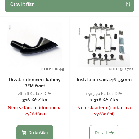
Otevřít filtr
Výpis produktů
KÓD:
E8695
KÓD:
361722
Držák zatemnění kabiny
Instalační sada 46-55mm
REMIfront
261,16 Kč bez DPH
1 915,70 Kč bez DPH
316 Kč
/ ks
2 318 Kč
/ ks
Není skladem (dodání na
Není skladem (dodání na
vyžádání)
vyžádání)
Do košíku
Detail