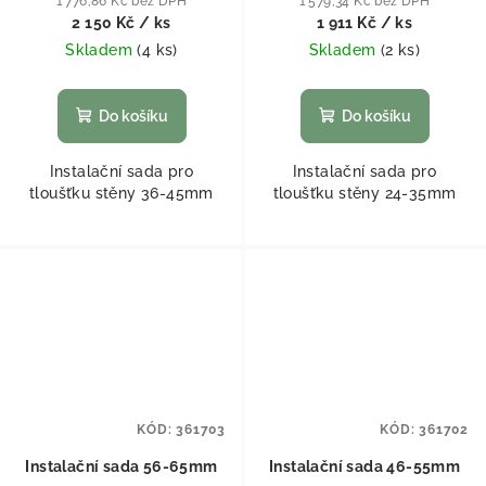
1 776,86 Kč bez DPH
1 579,34 Kč bez DPH
2 150 Kč
/ ks
1 911 Kč
/ ks
Skladem
(
4 ks
)
Skladem
(
2 ks
)
Do košíku
Do košíku
Instalační sada pro
Instalační sada pro
tloušťku stěny 36-45mm
tloušťku stěny 24-35mm
KÓD:
361703
KÓD:
361702
Instalační sada 56-65mm
Instalační sada 46-55mm