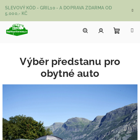
Přejít na obsah
SLEVOVÝ KÓD - GRIL10 - A DOPRAVA ZDARMA OD
5.000,- KČ
Nákupní
Hledat
Přihlášení
Výběr předstanu pro
obytné auto