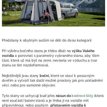
Předstany k obytným autům se dělí do dvou kategorií.
Při výběru bočního stanu je třeba dbát na
výšku Vašeho
vozidla
a porovnat s parametry vybraného stanu, aby Vám
část, která už má být na zemi, nevisela ve vzduchu a tvar
stanu se tím nezdeformoval.
Nejběžnější jsou stany
boční,
které se staví k posuvným
dveřím a vytváří tak další možné prostory jak pro uskladnění
věcí, nebo pro samotné obývání.
Tyto stany se uchycují buď přes
násun do
kedrové lišty
(která
není součástí balení stanů a je třeba ji na vozidle mít
připevněnou), nebo pouhým
přistavením vozidla k