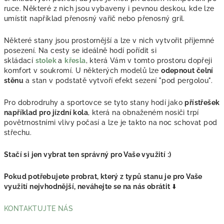
ruce. Některé z nich jsou vybaveny i pevnou deskou, kde lze
umístit například přenosný vařič nebo přenosný gril.
Některé stany jsou prostornější a lze v nich vytvořit příjemné
posezení. Na cesty se ideálně hodí pořídit si
skládací
stolek
a
křesla
, která Vám v tomto prostoru dopřeji
komfort v soukromí. U některých modelů lze
odepnout čelní
stěnu
a stan v podstatě vytvoří efekt sezení "pod pergolou".
Pro dobrodruhy a sportovce se tyto stany hodí jako
přístřešek
například pro jízdní kola
, která na obnaženém nosiči trpí
povětrnostními vlivy počasí a lze je takto na noc schovat pod
střechu.
Stačí si jen vybrat ten správný pro Vaše využití :)
Pokud potřebujete probrat, který z typů stanu je pro Vaše
využití nejvhodnější, neváhejte se na nás obrátit
⬇️
KONTAKTUJTE NÁS