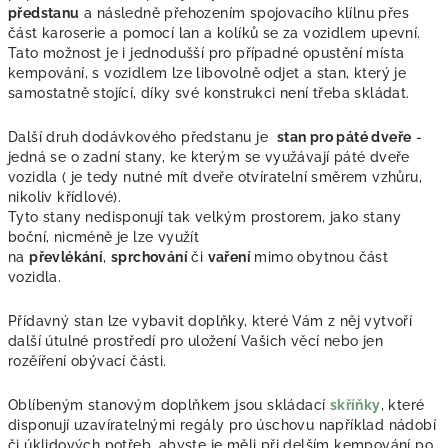
předstanu
a následně přehozením spojovacího klílnu přes
část karoserie a pomocí lan a kolíků se za vozidlem upevní.
Tato možnost je i jednodušší pro případné opustění místa
kempování, s vozidlem lze libovolně odjet a stan, který je
samostatně stojící, díky své konstrukci není třeba skládat.
Další druh dodávkového předstanu je
stan pro páté dveře
-
jedná se o zadní stany, ke kterým se využávají páté dveře
vozidla ( je tedy nutné mít dveře otvíratelní směrem vzhůru,
nikoliv křídlové).
Tyto stany nedisponují tak velkým prostorem, jako stany
boční, nicméně je lze využít
na
převlékání
,
sprchování
či
vaření
mimo obytnou část
vozidla.
Přídavný stan lze vybavit doplňky, které Vám z něj vytvoří
další útulné prostředí pro uložení Vašich věcí nebo jen
rozěíření obývací části.
Oblíbeným stanovým doplňkem jsou skládací
skříňky
, které
disponují uzavíratelnými regály pro úschovu například nádobí
či úklidových potřeb, abyste je měli při delším kempování po