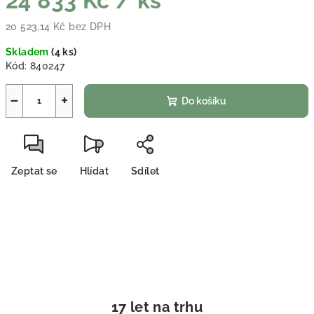
24 833 Kč
/ ks
20 523,14 Kč bez DPH
Měrná cena:
Skladem
(
4 ks
)
Kód:
840247
−
+
Do košíku
Zeptat se
Hlídat
Sdílet
17 let na trhu