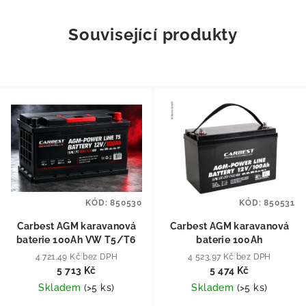
Související produkty
KÓD:
850530
KÓD:
850531
Carbest AGM karavanová
Carbest AGM karavanová
baterie 100Ah VW T5/T6
baterie 100Ah
4 721,49 Kč bez DPH
4 523,97 Kč bez DPH
5 713 Kč
5 474 Kč
Skladem
(
>5 ks
)
Skladem
(
>5 ks
)