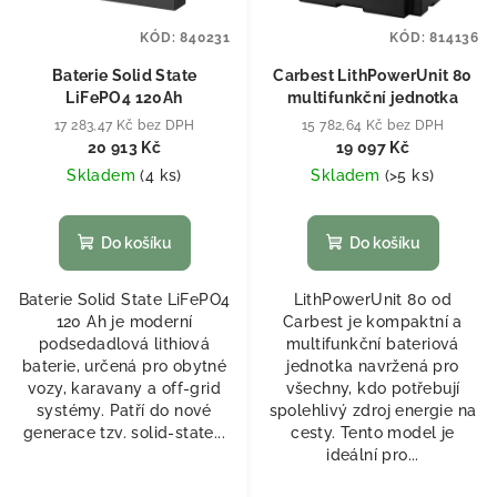
KÓD:
840231
KÓD:
814136
Baterie Solid State
Carbest LithPowerUnit 80
LiFePO4 120Ah
multifunkční jednotka
17 283,47 Kč bez DPH
15 782,64 Kč bez DPH
20 913 Kč
19 097 Kč
Skladem
(
4 ks
)
Skladem
(
>5 ks
)
Do košíku
Do košíku
Baterie Solid State LiFePO4
LithPowerUnit 80 od
120 Ah je moderní
Carbest je kompaktní a
podsedadlová lithiová
multifunkční bateriová
baterie, určená pro obytné
jednotka navržená pro
vozy, karavany a off-grid
všechny, kdo potřebují
systémy. Patří do nové
spolehlivý zdroj energie na
generace tzv. solid-state...
cesty. Tento model je
ideální pro...