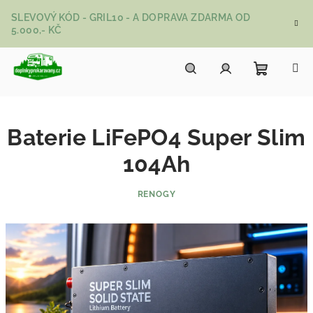
Přejít na obsah
SLEVOVÝ KÓD - GRIL10 - A DOPRAVA ZDARMA OD
5.000,- KČ
Nákupní
Hledat
Přihlášení
Baterie LiFePO4 Super Slim
104Ah
RENOGY