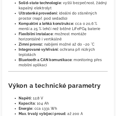
Solid-state technologie:
vyšší bezpečnost, žádný
kapalný elektrolyt
Ultratenké provedení:
ideální do stísněných
prostor (např. pod sedadlo)
Kompaktní a lehká konstrukce:
cca o 20,6 %
menší a 25 % lehčí než běžné LiFePO4 baterie
Flexibilní instalace:
možnost montáže
horizontálně i vertikálně
Zimní provoz:
nabíjení možné až do −20 °C
Integrované vyhřívání:
ochrana při nízkých
teplotách
Bluetooth a CAN komunikace:
monitoring přes
mobilní aplikaci
Výkon a technické parametry
Napětí:
12,8 V
Kapacita:
104 Ah
Energie:
cca 1331 Wh
Max. trvalý vybíjecí proud:
až 200 A