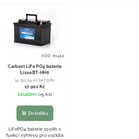
KÓD:
81452
Carbest LiFe PO4 baterie
Li100BT-HH6
14 795,04 Kč bez DPH
17 902 Kč
Skladem
(
>5 ks
)
Do košíku
LiFePO4 baterie 100Ah s
funkcí výhřevu pro vozidla