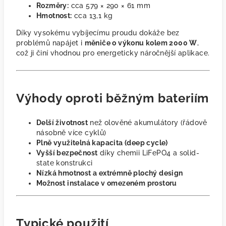
Rozměry:
cca 579 × 290 × 61 mm
Hmotnost:
cca 13,1 kg
Díky vysokému vybíjecímu proudu dokáže bez
problémů napájet i
měniče o výkonu kolem 2000 W
,
což ji činí vhodnou pro energeticky náročnější aplikace.
Výhody oproti běžným bateriím
Delší životnost
než olověné akumulátory (řádově
násobně více cyklů)
Plně využitelná kapacita (deep cycle)
Vyšší bezpečnost
díky chemii LiFePO4 a solid-
state konstrukci
Nízká hmotnost a extrémně plochý design
Možnost instalace v omezeném prostoru
Typické použití