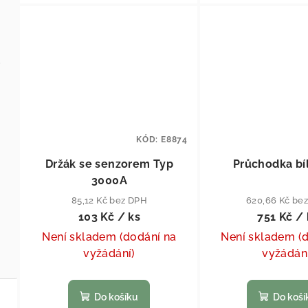
 18,5''
KÓD:
E8874
Držák se senzorem Typ
Průchodka bí
3000A
85,12 Kč bez DPH
620,66 Kč be
103 Kč
/ ks
751 Kč
/ 
Není skladem (dodání na
Není skladem (
vyžádání)
vyžádán
Do košíku
Do koší