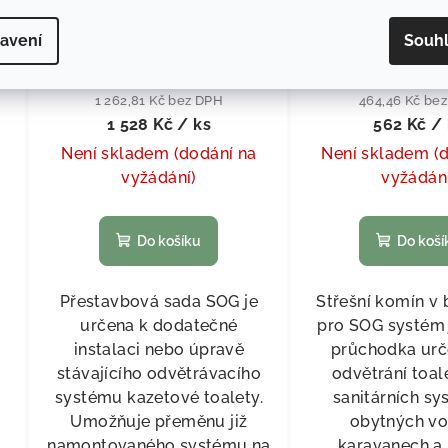
KÓD:
E4632
avení
Souh
Sada SOG
Komín S
1 262,81 Kč bez DPH
464,46 Kč be
1 528 Kč
/ ks
562 Kč
/ 
Není skladem (dodání na
Není skladem (
vyžádání)
vyžádán
Do košíku
Do koší
Přestavbová sada SOG je
Střešní komín v 
určena k dodatečné
pro SOG systém j
instalaci nebo úpravě
průchodka urč
stávajícího odvětrávacího
odvětrání toal
systému kazetové toalety.
sanitárních sy
Umožňuje přeměnu již
obytných vo
namontovaného systému na
karavanech a 