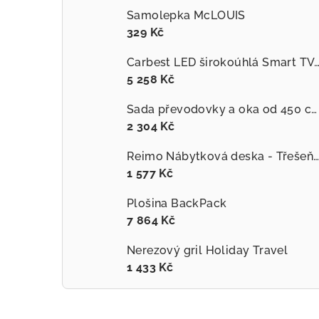
Samolepka McLOUIS
329 Kč
Carbest LED širokoúhlá Smart TV
5 258 Kč
Sada převodovky a oka od 450 cm vhodná pro F45L a Zip - Polární bílá
2 304 Kč
Reimo Nábytková deska - Třešeň 60x120cm
1 577 Kč
Plošina BackPack
7 864 Kč
Nerezový gril Holiday Travel
1 433 Kč