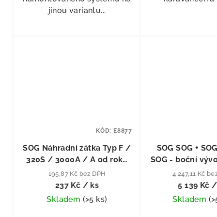
jinou variantu...
KÓD:
E8877
SOG Náhradní zátka Typ F /
SOG SOG + SOG 
320S / 3000A / A od roku
SOG - boční vývo
2009
šedý
195,87 Kč bez DPH
4 247,11 Kč b
237 Kč
/ ks
5 139 Kč
/
Skladem
(
>5 ks
)
Skladem
(
>