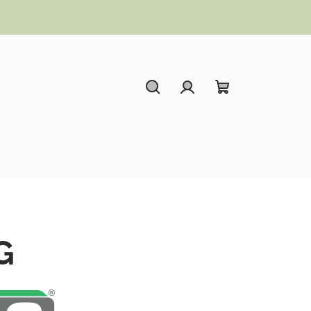
Hledat
Přihlášení
Nákupní koší
G