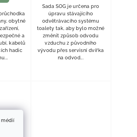
Sada SOG je určena pro
 průchodka
úpravu stávajícího
any, obytné
odvětrávacího systému
zařízení,
toalety tak, aby bylo možné
bezpečné a
změnit způsob odvodu
ubí, kabelů
vzduchu z původního
ích hadic
vývodu přes servisní dvířka
u...
na odvod...
 médií