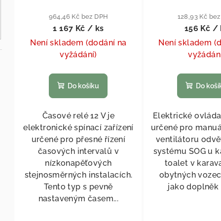
964,46 Kč bez DPH
128,93 Kč be
1 167 Kč
/ ks
156 Kč
/ 
Není skladem (dodání na
Není skladem (
vyžádání)
vyžádán
Do košíku
Do koší
Časové relé 12 V je
Elektrické ovláda
elektronické spínací zařízení
určené pro manuá
určené pro přesné řízení
ventilátoru odvě
časových intervalů v
systému SOG u k
nízkonapěťových
toalet v karav
stejnosměrných instalacích.
obytných vozec
Tento typ s pevně
jako doplněk 
nastaveným časem...