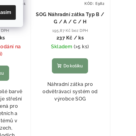
KÓD:
E10791
KÓD:
E982
lasím
OG
SOG Náhradní zátka Typ B /
G / A / C / H
z DPH
195,87 Kč bez DPH
ks
237 Kč
/ ks
dodání na
Skladem
(
>5 ks
)
í)
Do košíku
ku
Náhradní zátka pro
bílé barvě
odvětrávací systém od
e střešní
výrobce SOG
ená pro
etních a
stémů v
zech,
lodích.