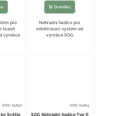
ku
Do košíku
stém pro
Náhradní hadice pro
e toalet
odvětrávací systém od
od výrobce
výrobce SOG
KÓD:
E5656
KÓD:
E4603
čko Světle
SOG Náhradní hadice Typ D