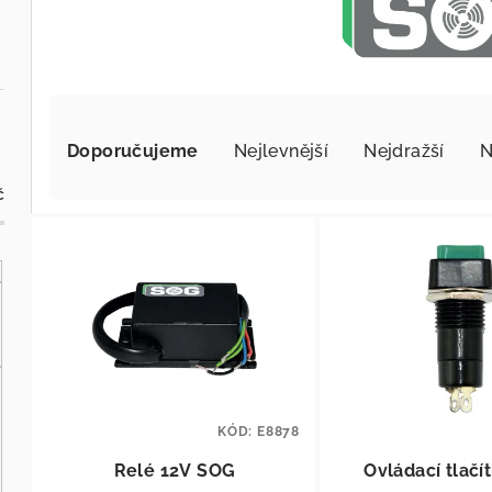
Řazení produktů
Doporučujeme
Nejlevnější
Nejdražší
N
č
Výpis produktů
KÓD:
E8878
Relé 12V SOG
Ovládací tlač