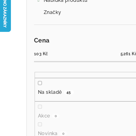
Nabídka produktů
Značky
Cena
103
Kč
5261
K
Na skladě
45
Akce
0
Novinka
0