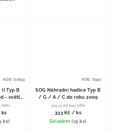
KÓD:
E1839
KÓD:
E997
II Typ B
SOG Náhradní hadice Typ B
d - světle
/ G / A / C do roku 2009
ez DPH
275,21 Kč bez DPH
 ks
333 Kč
/ ks
5 ks
)
Skladem
(
>5 ks
)