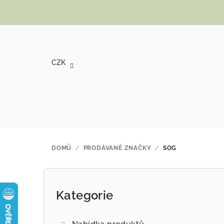
Přejít na obsah
CZK
DOMŮ
/
PRODÁVANÉ ZNAČKY
/
SOG
Postranní panel
Kategorie
Přeskočit kategorie