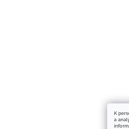
K pers
a anal
infor