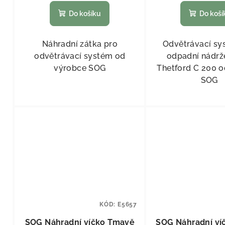
Do košíku
Do koší
Náhradní zátka pro
Odvětrávací sy
odvětrávací systém od
odpadní nádrž
výrobce SOG
Thetford C 200 
SOG
KÓD:
E5657
SOG Náhradní víčko Tmavě
SOG Náhradní ví