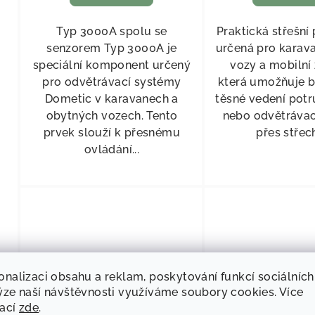
Typ 3000A spolu se
Praktická střešní
senzorem Typ 3000A je
určená pro karav
speciální komponent určený
vozy a mobilní 
pro odvětrávací systémy
která umožňuje 
Dometic v karavanech a
těsné vedení potr
obytných vozech. Tento
nebo odvětrávac
prvek slouží k přesnému
přes střech
ovládání...
onalizaci obsahu a reklam, poskytování funkcí sociálních
ýze naší návštěvnosti využíváme soubory cookies. Více
mací
zde
.