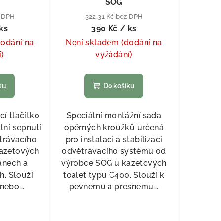
SOG
z DPH
322,31 Kč bez DPH
ks
390 Kč
/ ks
dodání na
Není skladem (dodání na
í)
vyžádání)
ku
Do košíku
cí tlačítko
Speciální montážní sada
lní sepnutí
opěrných kroužků určená
trávacího
pro instalaci a stabilizaci
azetových
odvětrávacího systému od
anech a
výrobce SOG u kazetových
h. Slouží
toalet typu C400. Slouží k
nebo...
pevnému a přesnému...