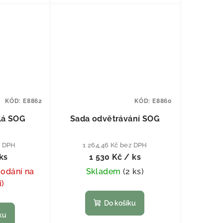
KÓD:
E8862
KÓD:
E8860
lá SOG
Sada odvětrávání SOG
z DPH
1 264,46 Kč bez DPH
ks
1 530 Kč
/ ks
dodání na
Skladem
(
2 ks
)
í)
Do košíku
ku