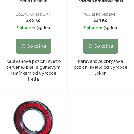
Hella Pozička
Pozička oranžová sokl
404,96 Kč bez DPH
366,12 Kč bez DPH
490 Kč
443 Kč
Skladem
(
>5 ks
)
Skladem
(
>5 ks
)
Do košíku
Do košíku
Karavanové poziční světlo
Karavanové obrysové
červené/bílé s gumovým
poziční světlo od výrobce
ramínkem od výrobce
Jokon
Hella