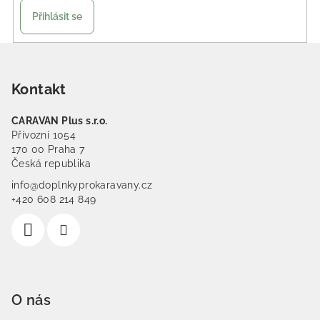
Přihlásit se
Zápatí
Kontakt
CARAVAN Plus s.r.o.
Přívozní 1054
170 00 Praha 7
Česká republika
info@doplnkyprokaravany.cz
+420 608 214 849
O nás