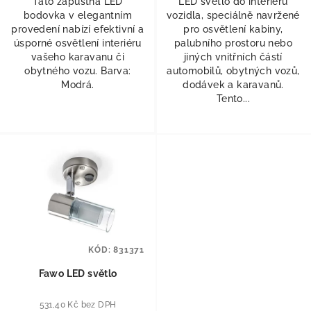
Tato zápustná LED
LED světlo do interiéru
bodovka v elegantním
vozidla, speciálně navržené
provedení nabízí efektivní a
pro osvětlení kabiny,
úsporné osvětlení interiéru
palubního prostoru nebo
vašeho karavanu či
jiných vnitřních částí
obytného vozu. Barva:
automobilů, obytných vozů,
Modrá.
dodávek a karavanů.
Tento...
KÓD:
831371
Fawo LED světlo
531,40 Kč bez DPH