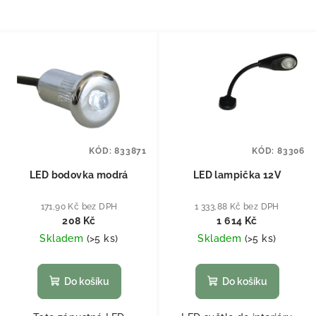
KÓD:
833871
KÓD:
83306
LED bodovka modrá
LED lampička 12V
171,90 Kč bez DPH
1 333,88 Kč bez DPH
208 Kč
1 614 Kč
Skladem
(
>5 ks
)
Skladem
(
>5 ks
)
Do košíku
Do košíku