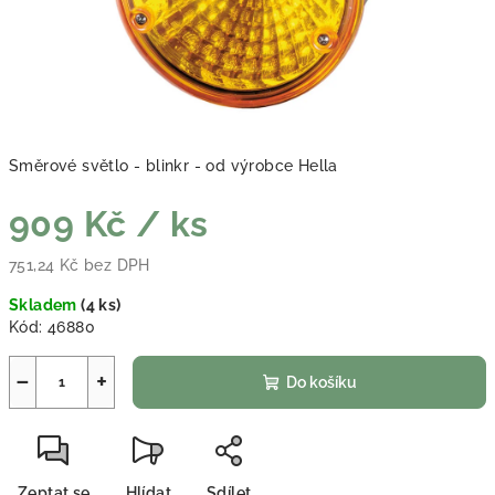
Směrové světlo - blinkr - od výrobce Hella
909 Kč
/ ks
751,24 Kč bez DPH
Měrná cena:
Skladem
(
4 ks
)
Kód:
46880
−
+
Do košíku
Zeptat se
Hlídat
Sdílet