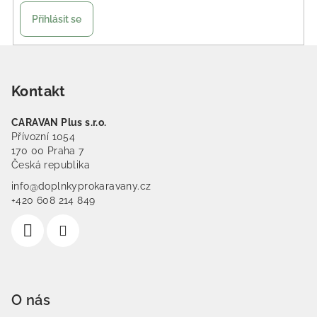
Přihlásit se
Zápatí
Kontakt
CARAVAN Plus s.r.o.
Přívozní 1054
170 00 Praha 7
Česká republika
info@doplnkyprokaravany.cz
+420 608 214 849
O nás