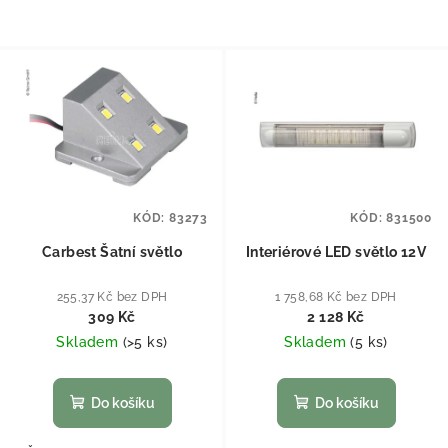
KÓD:
83273
KÓD:
831500
Carbest Šatní světlo
Interiérové LED světlo 12V
255,37 Kč bez DPH
1 758,68 Kč bez DPH
309 Kč
2 128 Kč
Skladem
(
>5 ks
)
Skladem
(
5 ks
)
Do košíku
Do košíku