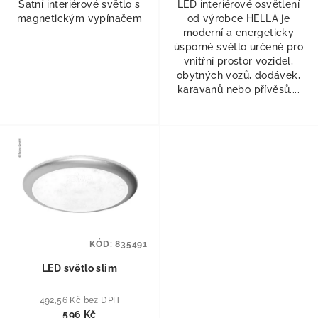
Šatní interiérové světlo s
LED interiérové osvětlení
magnetickým vypínačem
od výrobce HELLA je
moderní a energeticky
úsporné světlo určené pro
vnitřní prostor vozidel,
obytných vozů, dodávek,
karavanů nebo přívěsů....
KÓD:
835491
LED světlo slim
492,56 Kč bez DPH
596 Kč