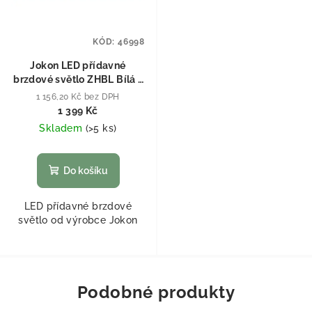
KÓD:
46998
Jokon LED přídavné
brzdové světlo ZHBL Bílá -
čirá
1 156,20 Kč bez DPH
1 399 Kč
Skladem
(
>5 ks
)
Do košíku
LED přídavné brzdové
světlo od výrobce Jokon
Podobné produkty