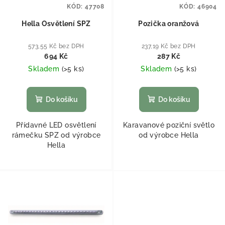
KÓD:
47708
KÓD:
46904
Hella Osvětlení SPZ
Pozička oranžová
573,55 Kč bez DPH
237,19 Kč bez DPH
694 Kč
287 Kč
Skladem
(
>5 ks
)
Skladem
(
>5 ks
)
Do košíku
Do košíku
Přídavné LED osvětlení
Karavanové poziční světlo
rámečku SPZ od výrobce
od výrobce Hella
Hella