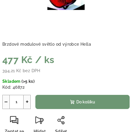
Brzdové modulové světlo od výrobce Hella
477 Kč
/ ks
394,21 Kč bez DPH
Měrná cena:
Skladem
(
>5 ks
)
Kód:
46872
−
+
Do košíku
Zeptat se
Hlídat
Sdílet