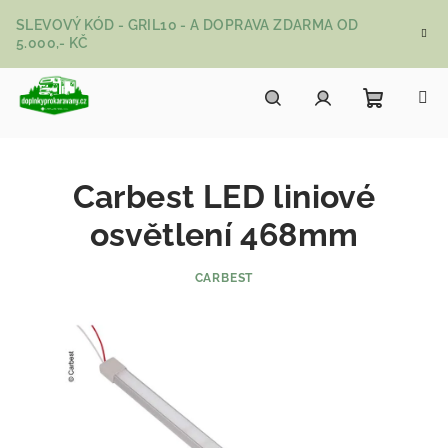
Přejít na obsah
SLEVOVÝ KÓD - GRIL10 - A DOPRAVA ZDARMA OD
5.000,- KČ
Nákupní
Hledat
Přihlášení
Carbest LED liniové
osvětlení 468mm
CARBEST