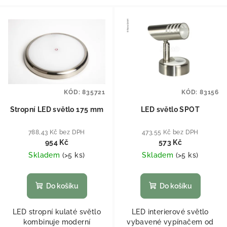
KÓD:
835721
KÓD:
83156
Stropní LED světlo 175 mm
LED světlo SPOT
788,43 Kč bez DPH
473,55 Kč bez DPH
954 Kč
573 Kč
Skladem
(
>5 ks
)
Skladem
(
>5 ks
)
Do košíku
Do košíku
LED stropní kulaté světlo
LED interierové světlo
kombinuje moderní
vybavené vypínačem od