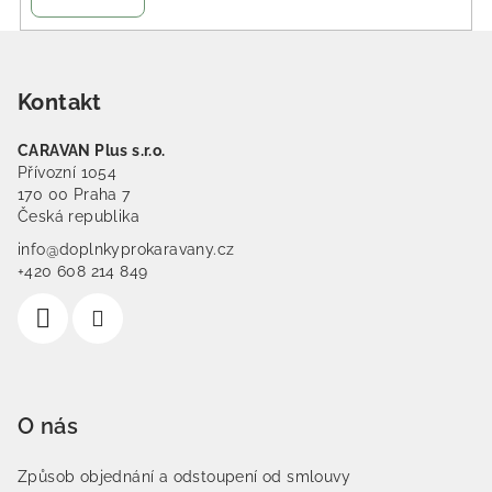
Zápatí
Kontakt
CARAVAN Plus s.r.o.
Přívozní 1054
170 00 Praha 7
Česká republika
info@doplnkyprokaravany.cz
+420 608 214 849
O nás
Způsob objednání a odstoupení od smlouvy