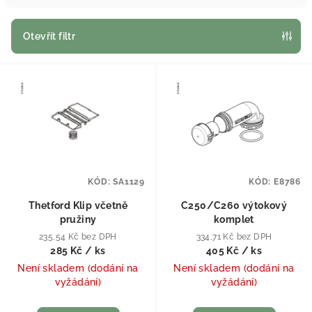
Otevřít filtr
Výpis produktů
KÓD:
SA1129
KÓD:
E8786
Thetford Klip včetně
C250/C260 výtokový
pružiny
komplet
235,54 Kč bez DPH
334,71 Kč bez DPH
285 Kč
/ ks
405 Kč
/ ks
Není skladem (dodání na
Není skladem (dodání na
vyžádání)
vyžádání)