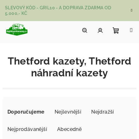
Přejít na obsah
SLEVOVÝ KÓD - GRIL10 - A DOPRAVA ZDARMA OD
5.000,- KČ
Nákupní
Hledat
Přihlášení
Thetford kazety, Thetford
náhradní kazety
Řazení produktů
Doporučujeme
Nejlevnější
Nejdražší
Nejprodávanější
Abecedně