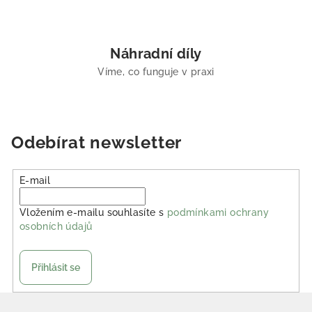
Náhradní díly
Víme, co funguje v praxi
Odebírat newsletter
E-mail
Vložením e-mailu souhlasíte s
podmínkami ochrany
osobních údajů
Přihlásit se
Zápatí