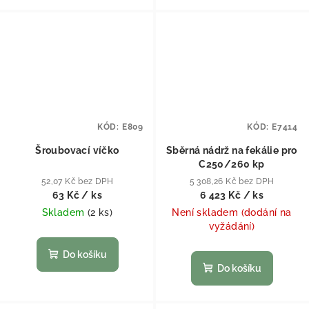
KÓD:
E809
KÓD:
E7414
Šroubovací víčko
Sběrná nádrž na fekálie pro
C250/260 kp
52,07 Kč bez DPH
5 308,26 Kč bez DPH
63 Kč
/ ks
6 423 Kč
/ ks
Skladem
(
2 ks
)
Není skladem (dodání na
vyžádání)
Do košíku
Do košíku