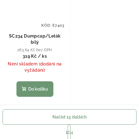
KÓD:
E7403
SC234 Dumpcap/Leták
bílý
263,64 Kč bez DPH
319 Kč
/ ks
Není skladem (dodání na
vyžádání)
Do košíku
Načíst 15 dalších
Stránkování
1
4
Ovládací prvky výpisu