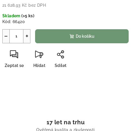
21 628,93 Kč bez DPH
Měrná cena:
Skladem
(
>5 ks
)
Kód:
66420
−
+
Do košíku
Zeptat se
Hlídat
Sdílet
17 let na trhu
Ověřená kvalita a zkušenosti