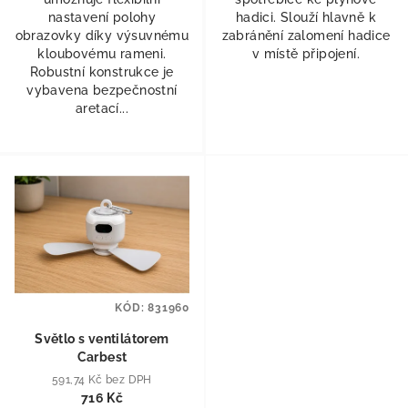
nastavení polohy
hadici. Slouží hlavně k
obrazovky díky výsuvnému
zabránění zalomení hadice
kloubovému rameni.
v místě připojení.
Robustní konstrukce je
vybavena bezpečnostní
aretací...
KÓD:
831960
Světlo s ventilátorem
Carbest
591,74 Kč bez DPH
716 Kč