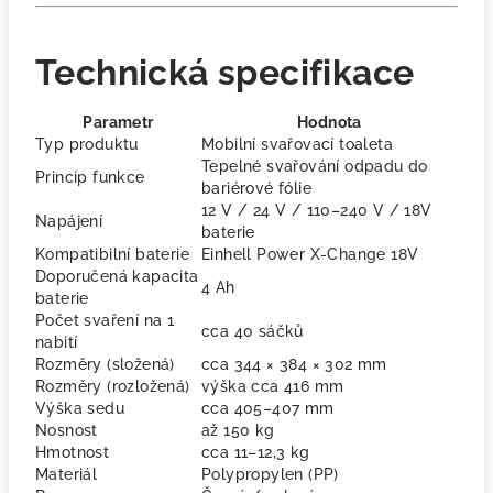
Technická specifikace
Parametr
Hodnota
Typ produktu
Mobilní svařovací toaleta
Tepelné svařování odpadu do
Princip funkce
bariérové fólie
12 V / 24 V / 110–240 V / 18V
Napájení
baterie
Kompatibilní baterie
Einhell Power X-Change 18V
Doporučená kapacita
4 Ah
baterie
Počet svaření na 1
cca 40 sáčků
nabití
Rozměry (složená)
cca 344 × 384 × 302 mm
Rozměry (rozložená)
výška cca 416 mm
Výška sedu
cca 405–407 mm
Nosnost
až 150 kg
Hmotnost
cca 11–12,3 kg
Materiál
Polypropylen (PP)