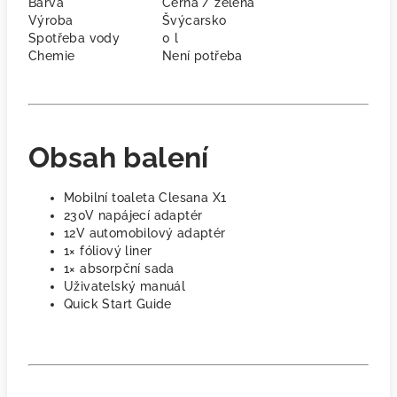
Barva
Černá / zelená
Výroba
Švýcarsko
Spotřeba vody
0 l
Chemie
Není potřeba
Obsah balení
Mobilní toaleta Clesana X1
230V napájecí adaptér
12V automobilový adaptér
1× fóliový liner
1× absorpční sada
Uživatelský manuál
Quick Start Guide