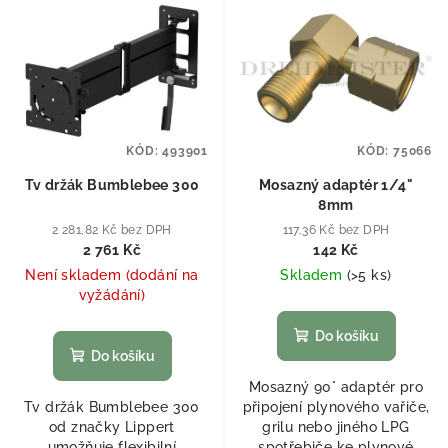
KÓD:
493901
KÓD:
75066
Tv držák Bumblebee 300
Mosazný adaptér 1/4"
8mm
2 281,82 Kč bez DPH
117,36 Kč bez DPH
2 761 Kč
142 Kč
Není skladem (dodání na
Skladem
(
>5 ks
)
vyžádání)
Do košíku
Do košíku
Mosazný 90° adaptér pro
Tv držák Bumblebee 300
připojení plynového vařiče,
od značky Lippert
grilu nebo jiného LPG
umožňuje flexibilní
spotřebiče ke plynové