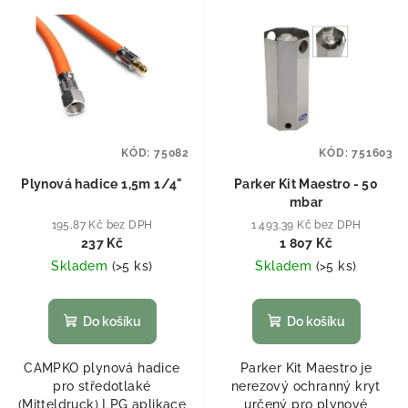
KÓD:
75082
KÓD:
751603
Plynová hadice 1,5m 1/4"
Parker Kit Maestro - 50
mbar
195,87 Kč bez DPH
1 493,39 Kč bez DPH
237 Kč
1 807 Kč
Skladem
(
>5 ks
)
Skladem
(
>5 ks
)
Do košíku
Do košíku
CAMPKO plynová hadice
Parker Kit Maestro je
pro středotlaké
nerezový ochranný kryt
(Mitteldruck) LPG aplikace
určený pro plynové