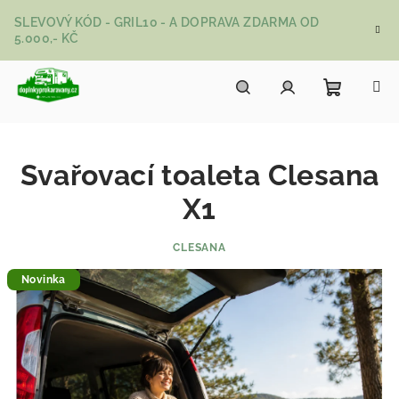
Přejít na obsah
SLEVOVÝ KÓD - GRIL10 - A DOPRAVA ZDARMA OD
5.000,- KČ
Nákupní
Hledat
Přihlášení
Svařovací toaleta Clesana
X1
CLESANA
Novinka