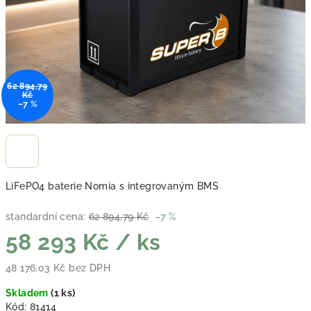
62 894,79
Kč
–7 %
LiFePO4 baterie Nomia s integrovaným BMS
standardní cena:
62 894,79 Kč
–7 %
58 293 Kč
/ ks
48 176,03 Kč bez DPH
Měrná cena:
Skladem
(
1 ks
)
Kód:
81414