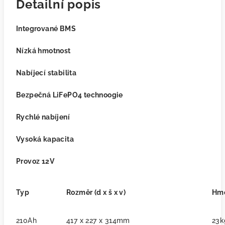
Detailní popis
Integrované BMS
Nízká hmotnost
Nabíjecí stabilita
Bezpečná LiFePO4 technoogie
Rychlé nabíjení
Vysoká kapacita
Provoz 12V
Typ
Rozměr (d x š x v)
Hmo
210Ah
417 x 227 x 314mm
23k