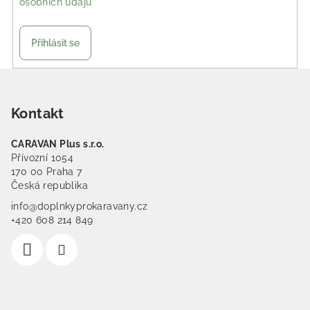
osobních údajů
Přihlásit se
Zápatí
Kontakt
CARAVAN Plus s.r.o.
Přívozní 1054
170 00 Praha 7
Česká republika
info@doplnkyprokaravany.cz
+420 608 214 849