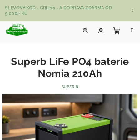
Přejít na obsah
SLEVOVÝ KÓD - GRIL10 - A DOPRAVA ZDARMA OD
5.000,- KČ
Nákupní
Hledat
Přihlášení
Superb LiFe PO4 baterie
Nomia 210Ah
SUPER B