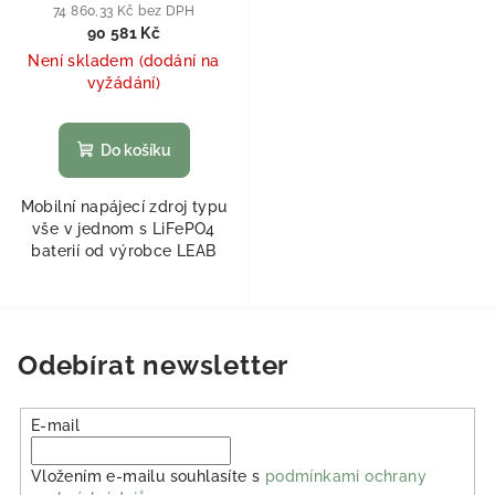
II 2512-100
74 860,33 Kč bez DPH
90 581 Kč
Není skladem (dodání na
vyžádání)
Do košíku
Mobilní napájecí zdroj typu
vše v jednom s LiFePO4
baterií od výrobce LEAB
Odebírat newsletter
E-mail
Vložením e-mailu souhlasíte s
podmínkami ochrany