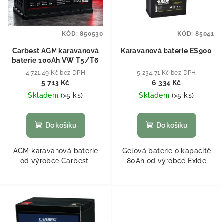
KÓD:
850530
KÓD:
85041
Carbest AGM karavanová
Karavanová baterie ES900
baterie 100Ah VW T5/T6
4 721,49 Kč bez DPH
5 234,71 Kč bez DPH
5 713 Kč
6 334 Kč
Skladem
(
>5 ks
)
Skladem
(
>5 ks
)
Do košíku
Do košíku
AGM karavanová baterie
Gelová baterie o kapacitě
od výrobce Carbest
80Ah od výrobce Exide