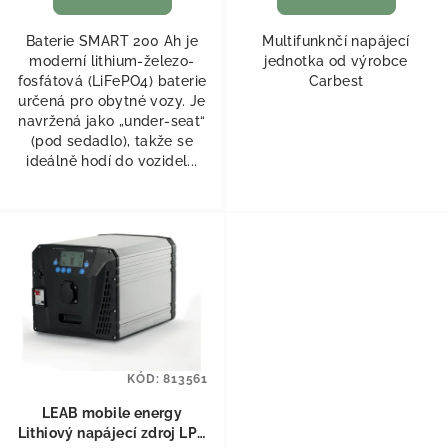
Baterie SMART 200 Ah je
Multifunknčí napájecí
moderní lithium-železo-
jednotka od výrobce
fosfátová (LiFePO4) baterie
Carbest
určená pro obytné vozy. Je
navržená jako „under-seat“
(pod sedadlo), takže se
ideálně hodí do vozidel...
KÓD:
813561
LEAB mobile energy
Lithiový napájecí zdroj LPS