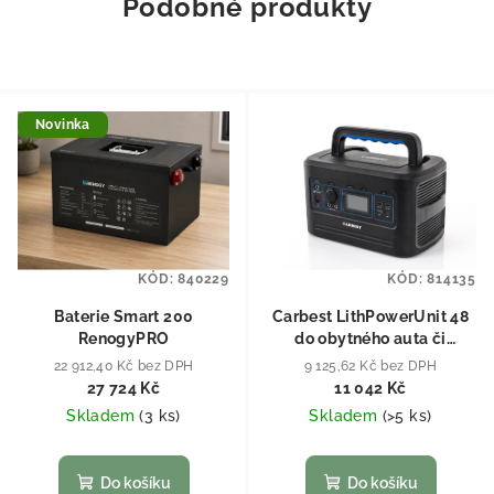
Podobné produkty
Novinka
KÓD:
840229
KÓD:
814135
Baterie Smart 200
Carbest LithPowerUnit 48
RenogyPRO
do obytného auta či
karavanu
22 912,40 Kč bez DPH
9 125,62 Kč bez DPH
27 724 Kč
11 042 Kč
Skladem
(
3 ks
)
Skladem
(
>5 ks
)
Do košíku
Do košíku