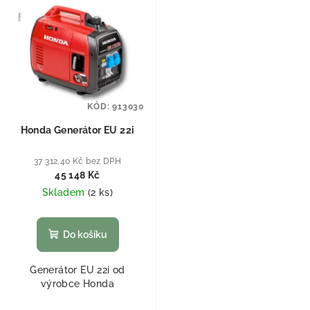
KÓD:
913030
Honda Generátor EU 22i
37 312,40 Kč bez DPH
45 148 Kč
Skladem
(
2 ks
)
Do košíku
Generátor EU 22i od
výrobce Honda