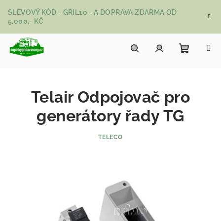
Přejít na obsah
SLEVOVÝ KÓD - GRIL10 - A DOPRAVA ZDARMA OD
5.000,- KČ
Nákupní
Hledat
Přihlášení
Telair Odpojovač pro
generátory řady TG
TELECO