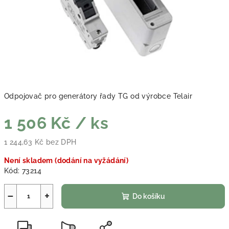
Odpojovač pro generátory řady TG od výrobce Telair
1 506 Kč
/ ks
1 244,63 Kč bez DPH
Měrná cena:
Není skladem (dodání na vyžádání)
Kód:
73214
−
+
Do košíku