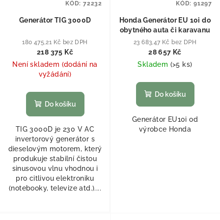
KÓD:
72232
KÓD:
91297
Generátor TIG 3000D
Honda Generátor EU 10i do
obytného auta či karavanu
180 475,21 Kč bez DPH
23 683,47 Kč bez DPH
218 375 Kč
28 657 Kč
Není skladem (dodání na
Skladem
(
>5 ks
)
vyžádání)
Do košíku
Do košíku
Generátor EU10i od
TIG 3000D je 230 V AC
výrobce Honda
invertorový generátor s
dieselovým motorem, který
produkuje stabilní čistou
sinusovou vlnu vhodnou i
pro citlivou elektroniku
(notebooky, televize atd.)....