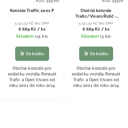
KÓD:
595701
KÓD:
59570
Konzole Traffic 2001 P
Otočná konzole
Trafic/Vivaro Řidič -
originál sedačky
5 511,57 Kč bez DPH
5 511,57 Kč bez DPH
6 669 Kč
/ ks
6 669 Kč
/ ks
Skladem
(
>5 ks
)
Skladem
(
3 ks
)
Do košíku
Do košíku
Otočná konzole pro
Otočná konzole pro
sedačku vozidla Renault
sedačku vozidla Renault
Trafic a Opel Vivaro od
Trafic a Opel Vivaro od
roku 2001 do roku 2014
roku 2001 do roku 2014