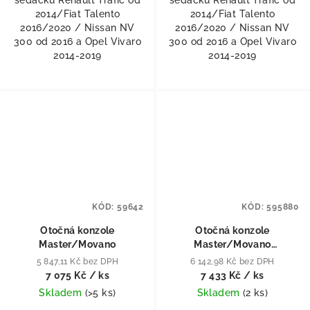
sedačku Renault Trafic od
sedačku Renault Trafic od
2014/Fiat Talento
2014/Fiat Talento
2016/2020 / Nissan NV
2016/2020 / Nissan NV
300 od 2016 a Opel Vivaro
300 od 2016 a Opel Vivaro
2014-2019
2014-2019
KÓD:
59642
KÓD:
595880
Otočná konzole
Otočná konzole
Master/Movano
Master/Movano
Spolujezdec - originál
5 847,11 Kč bez DPH
6 142,98 Kč bez DPH
sedačky
7 075 Kč
/ ks
7 433 Kč
/ ks
Skladem
(
>5 ks
)
Skladem
(
2 ks
)