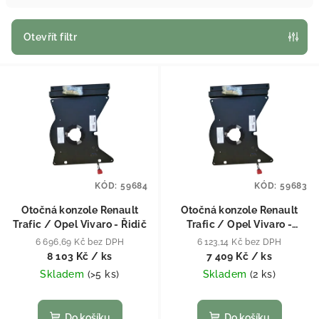
Otevřít filtr
Výpis produktů
KÓD:
59684
KÓD:
59683
Otočná konzole Renault
Otočná konzole Renault
Trafic / Opel Vivaro - Řidič
Trafic / Opel Vivaro -
Spolujezdec
6 696,69 Kč bez DPH
6 123,14 Kč bez DPH
8 103 Kč
/ ks
7 409 Kč
/ ks
Skladem
(
>5 ks
)
Skladem
(
2 ks
)
Do košíku
Do košíku