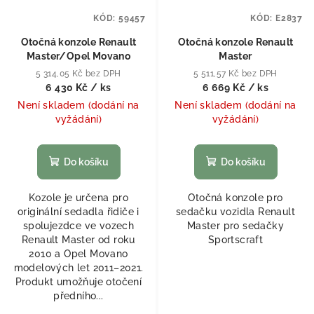
KÓD:
59457
KÓD:
E2837
Otočná konzole Renault
Otočná konzole Renault
Master/Opel Movano
Master
5 314,05 Kč bez DPH
5 511,57 Kč bez DPH
6 430 Kč
/ ks
6 669 Kč
/ ks
Není skladem (dodání na
Není skladem (dodání na
vyžádání)
vyžádání)
Do košíku
Do košíku
Kozole je určena pro
Otočná konzole pro
originální sedadla řidiče i
sedačku vozidla Renault
spolujezdce ve vozech
Master pro sedačky
Renault Master od roku
Sportscraft
2010 a Opel Movano
modelových let 2011–2021.
Produkt umožňuje otočení
předního...