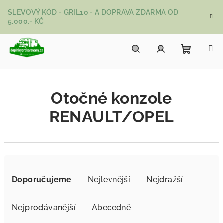
Přejít na obsah
SLEVOVÝ KÓD - GRIL10 - A DOPRAVA ZDARMA OD
5.000,- KČ
Nákupní
Hledat
Přihlášení
Otočné konzole
RENAULT/OPEL
Řazení produktů
Doporučujeme
Nejlevnější
Nejdražší
Nejprodávanější
Abecedně