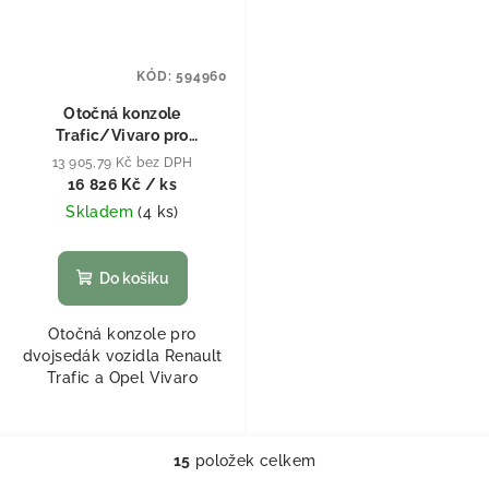
KÓD:
594960
Otočná konzole
Trafic/Vivaro pro
dvojsedák
13 905,79 Kč bez DPH
16 826 Kč
/ ks
Skladem
(
4 ks
)
Do košíku
Otočná konzole pro
dvojsedák vozidla Renault
Trafic a Opel Vivaro
15
položek celkem
Ovládací prvky výpisu