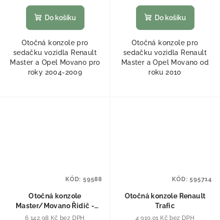
Do košíku
Do košíku
Otočná konzole pro
Otočná konzole pro
sedačku vozidla Renault
sedačku vozidla Renault
Master a Opel Movano pro
Master a Opel Movano od
roky 2004-2009
roku 2010
KÓD:
59588
KÓD:
595714
Otočná konzole
Otočná konzole Renault
Master/Movano Řidič -
Trafic
originál sedačky
6 142,98 Kč bez DPH
4 919,01 Kč bez DPH