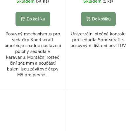
Skladem
(
>5 ks
)
Skladem
(
1 ks
)
Do košíku
Do košíku
Posuvný mechanismus pro
Univerzální otočná konzole
sedačky Sportscraft
pro sedadla Sportscraft s
umožňuje snadné nastavení
posuvnými lištami bez TUV
polohy sedadla v
karavanu. Montážní rozteč
činí 292 mm a součástí
balení jsou závitové čepy
M8 pro pevné...