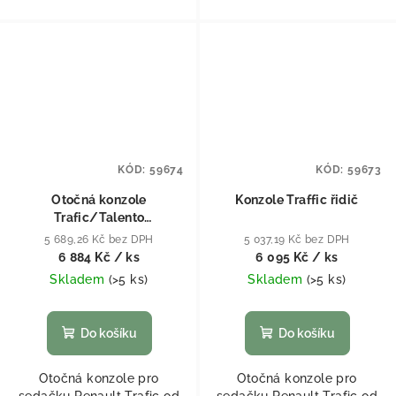
KÓD:
59674
KÓD:
59673
Otočná konzole
Konzole Traffic řidič
Trafic/Talento
Spolujezdec - originál
5 689,26 Kč bez DPH
5 037,19 Kč bez DPH
sedačky
6 884 Kč
/ ks
6 095 Kč
/ ks
Skladem
(
>5 ks
)
Skladem
(
>5 ks
)
Do košíku
Do košíku
Otočná konzole pro
Otočná konzole pro