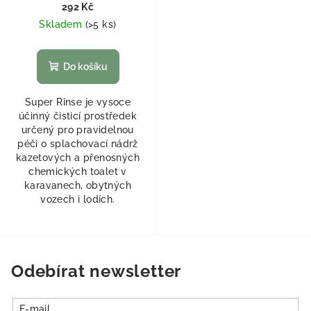
292 Kč
Skladem
(
>5 ks
)
Do košíku
Super Rinse je vysoce
účinný čisticí prostředek
určený pro pravidelnou
péči o splachovací nádrž
kazetových a přenosných
chemických toalet v
karavanech, obytných
vozech i lodích.
Odebírat newsletter
E-mail