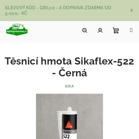
Přejít na obsah
SLEVOVÝ KÓD - GRIL10 - A DOPRAVA ZDARMA OD
5.000,- KČ
Nákupní
Hledat
Přihlášení
Těsnicí hmota Sikaflex-522
- Černá
SIKA