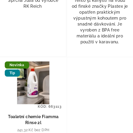
Sprcha Julia od výrobce
Tento 5l kanystr na vodu
RK Reich
od finské značky Plastex je
opatřen praktickým
výpustným kohoutem pro
snadné dávkování. Je
vyroben z BPA free
materiálu a ideální pro
použití v karavanu.
Novinka
Tip
KÓD:
663113
Toaletní chemie Fiamma
Rinse 2l
241,32 Kč bez DPH