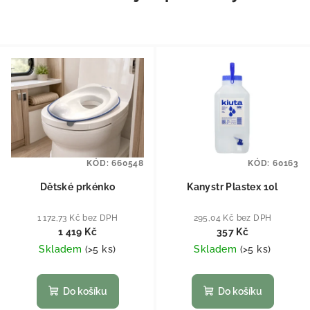
KÓD:
660548
KÓD:
60163
Dětské prkénko
Kanystr Plastex 10l
1 172,73 Kč bez DPH
295,04 Kč bez DPH
1 419 Kč
357 Kč
Skladem
(
>5 ks
)
Skladem
(
>5 ks
)
Do košíku
Do košíku