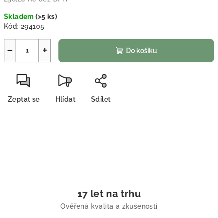
Měrná cena:
Skladem
(
>5 ks
)
Kód:
294105
−
+
Do košíku
Zeptat se
Hlídat
Sdílet
17 let na trhu
Ověřená kvalita a zkušenosti