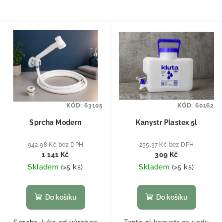
KÓD:
63105
KÓD:
60162
Sprcha Modern
Kanystr Plastex 5l
942,98 Kč bez DPH
255,37 Kč bez DPH
1 141 Kč
309 Kč
Skladem
(
>5 ks
)
Skladem
(
>5 ks
)
Do košíku
Do košíku