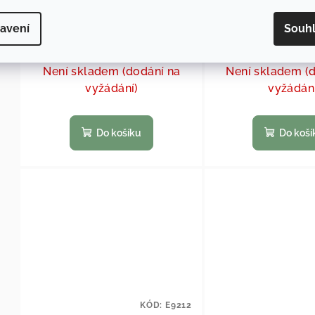
3,5 my
avení
Souh
7 841,32 Kč bez DPH
5 834,71 Kč b
9 488 Kč
/ ks
7 060 Kč
/
Není skladem (dodání na
Není skladem (
vyžádání)
vyžádán
Do košíku
Do koší
KÓD:
E9212