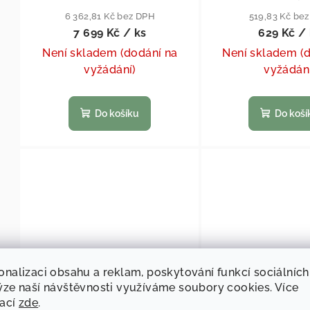
6 362,81 Kč bez DPH
519,83 Kč be
7 699 Kč
/ ks
629 Kč
/ 
Není skladem (dodání na
Není skladem (
vyžádání)
vyžádán
Do košíku
Do koší
onalizaci obsahu a reklam, poskytování funkcí sociálních
KÓD:
E9562
ýze naší návštěvnosti využíváme soubory cookies. Více
mací
zde
.
Tkanina Omn.4200/6300
Leadrail TO 6300