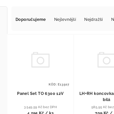
Řazení produktů
Doporučujeme
Nejlevnější
Nejdražší
N
Výpis produktů
KÓD:
E13507
Panel Set TO 6300 12V
LH+RH koncovka
bílá
3 549,59 Kč bez DPH
585,95 Kč be
4 295 Kč
/ ks
709 Kč
/ 