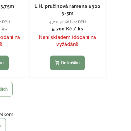
 3,75m
L.H. pružinová ramena 6300
3-5m
ez DPH
4 710,74 Kč bez DPH
 ks
5 700 Kč
/ ks
dodání na
Není skladem (dodání na
í)
vyžádání)
ku
Do košíku
lších
ránkování
ládací prvky výpisu
elkem
u