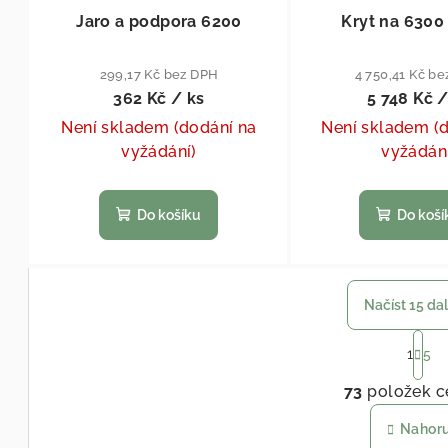
Jaro a podpora 6200
Kryt na 6300
299,17 Kč bez DPH
4 750,41 Kč b
362 Kč
/ ks
5 748 Kč
/
Není skladem (dodání na
Není skladem (
vyžádání)
vyžádán
Do košíku
Do koší
Načíst 15 da
St
1
5
Ov
73
položek c
Nahor