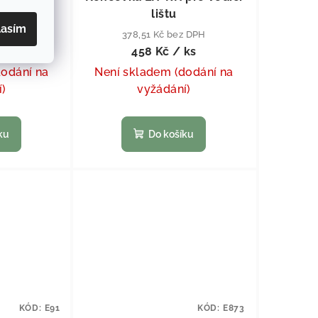
lištu
lasím
ez DPH
378,51 Kč bez DPH
 ks
458 Kč
/ ks
dodání na
Není skladem (dodání na
í)
vyžádání)
ku
Do košíku
KÓD:
E91
KÓD:
E873