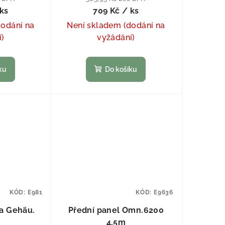
ks
709 Kč
/ ks
dodání na
Není skladem (dodání na
í)
vyžádání)
ku
Do košíku
KÓD:
E981
KÓD:
E9636
a Gehäu.
Přední panel Omn.6200
4,5m