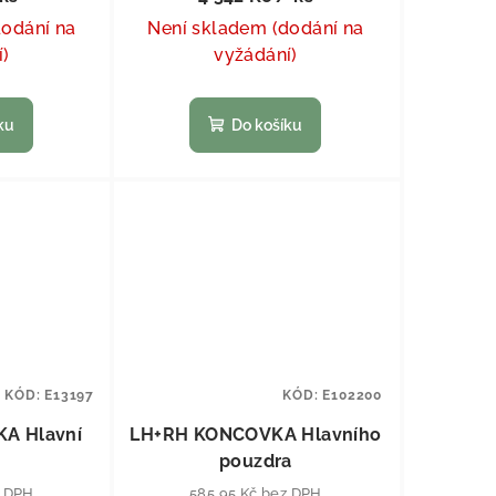
dodání na
Není skladem (dodání na
í)
vyžádání)
ku
Do košíku
KÓD:
E13197
KÓD:
E102200
A Hlavní
LH+RH KONCOVKA Hlavního
pouzdra
z DPH
585,95 Kč bez DPH