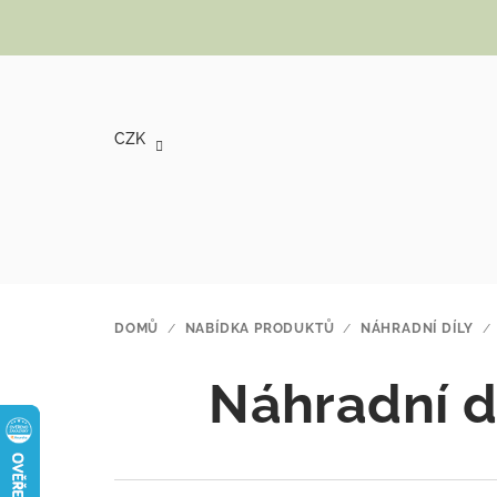
Přejít na obsah
CZK
DOMŮ
/
NABÍDKA PRODUKTŮ
/
NÁHRADNÍ DÍLY
/
Náhradní d