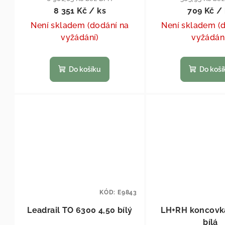
8 351 Kč
/ ks
709 Kč
/ 
Není skladem (dodání na
Není skladem (
vyžádání)
vyžádán
Do košíku
Do koší
KÓD:
E9843
Leadrail TO 6300 4,50 bílý
LH+RH koncovk
bílá