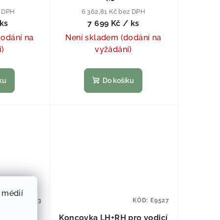
z DPH
6 362,81 Kč bez DPH
ks
7 699 Kč
/ ks
dodání na
Není skladem (dodání na
í)
vyžádání)
ku
Do košíku
 médií
KÓD:
E9543
KÓD:
E9527
 3,75 ant
Koncovka LH+RH pro vodicí