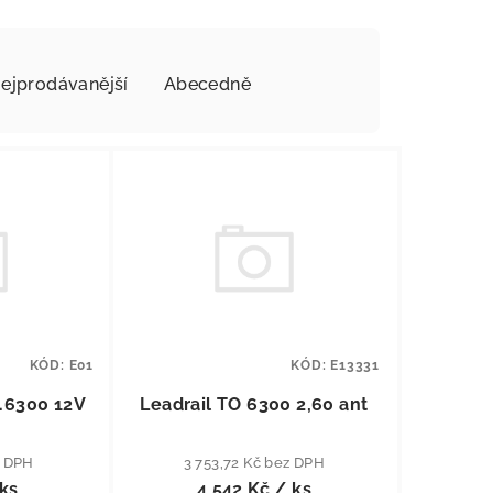
ejprodávanější
Abecedně
KÓD:
E01
KÓD:
E13331
.6300 12V
Leadrail TO 6300 2,60 ant
z DPH
3 753,72 Kč bez DPH
ks
4 542 Kč
/ ks