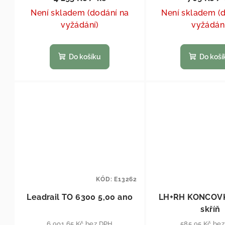
Není skladem (dodání na
Není skladem (
vyžádání)
vyžádán
Do košíku
Do koší
KÓD:
E13262
Leadrail TO 6300 5,00 ano
LH+RH KONCOVK
skříň
6 901,65 Kč bez DPH
585,95 Kč be