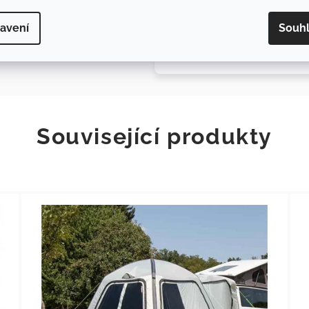
vzduchová pumpička
přenosný sáček
avení
Souh
Související produkty