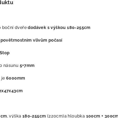
duktu
o boční dveře
dodávek s výškou 180-255cm
i
povětrnostním vlivům počasí
Stop
ho násunu
5+7mm
 je
6000mm
82x47x43cm
0cm
, výška
180-255cm
(220cm)a hloubka
100cm + 300c