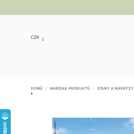
Přejít na obsah
CZK
DOMŮ
/
NABÍDKA PRODUKTŮ
/
STANY A MARKÝZY
1