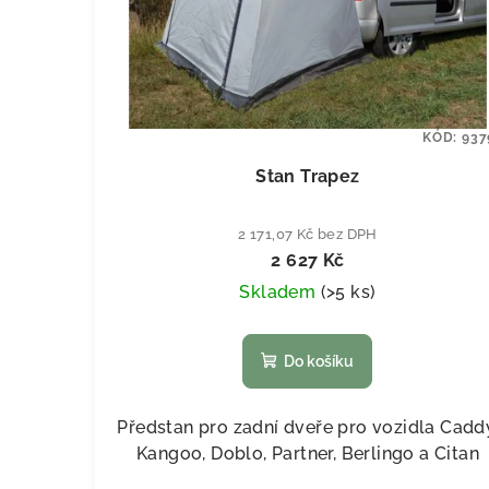
KÓD:
937
Stan Trapez
2 171,07 Kč bez DPH
2 627 Kč
Skladem
(
>5 ks
)
Do košíku
Předstan pro zadní dveře pro vozidla Cadd
Kangoo, Doblo, Partner, Berlingo a Citan