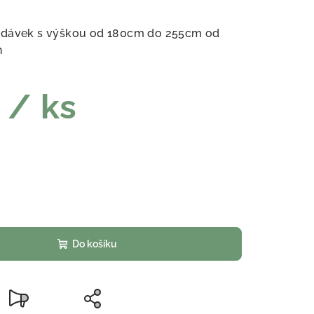
dodávek s výškou od 180cm do 255cm od
n
č
/ ks
Do košíku