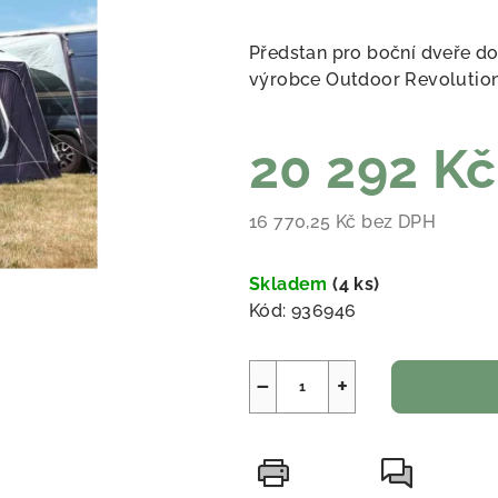
Předstan pro boční dveře 
výrobce Outdoor Revolutio
20 292 K
16 770,25 Kč bez DPH
Měrná cena:
Skladem
(
4 ks
)
Kód:
936946
−
+