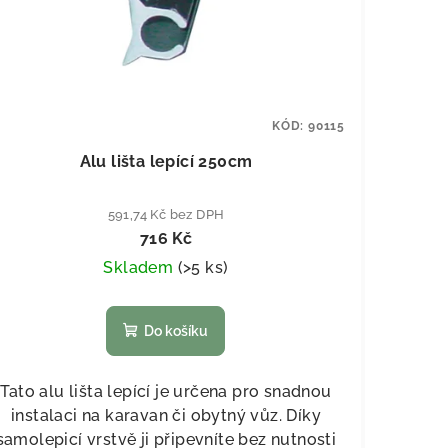
KÓD:
90115
Alu lišta lepící 250cm
591,74 Kč bez DPH
716 Kč
Skladem
(
>5 ks
)
Do košíku
Tato alu lišta lepící je určena pro snadnou
instalaci na karavan či obytný vůz. Díky
samolepicí vrstvě ji připevníte bez nutnosti