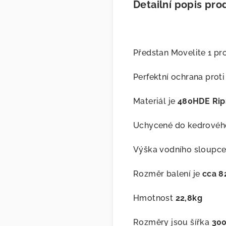
Detailní popis pro
Předstan Movelite 1 pr
Perfektní ochrana prot
Materiál je
480HDE Rip
Uchycené do kedrové
Výška vodního sloupce
Rozměr balení je
cca 
Hmotnost
22,8kg
Rozměry jsou šířka
30