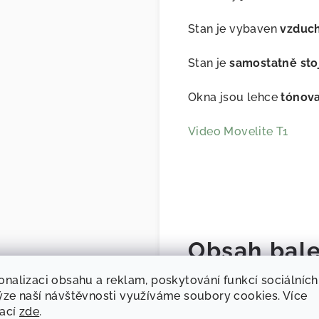
Stan je vybaven
vzduch
Stan je
samostatně stoj
Okna jsou lehce
tónova
Video Movelite T1
Obsah bale
onalizaci obsahu a reklam, poskytování funkcí sociálních
stan
ýze naší návštěvnosti využíváme soubory cookies. Více
lana a kolíky
mací
zde
.