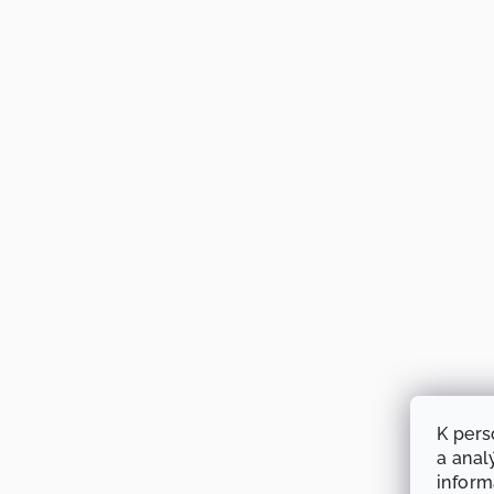
K pers
a anal
infor