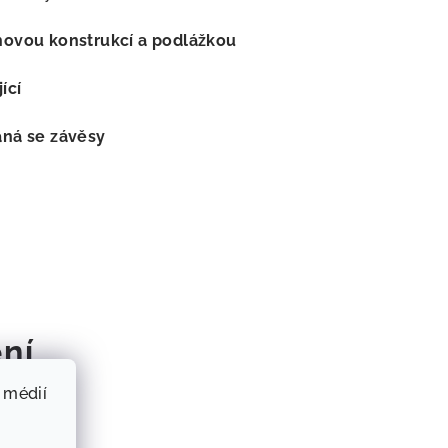
ovou konstrukcí a podlážkou
ící
ná se závěsy
ní
 médií