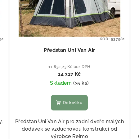
91
KÓD:
937981
Předstan Uni Van Air
11 832,23 Kč bez DPH
14 317 Kč
Skladem
(
>5 ks
)
Do košíku
y,
Předstan Uni Van Air pro zadní dveře malých
dodávek se vzduchovou konstrukcí od
výrobce Reimo