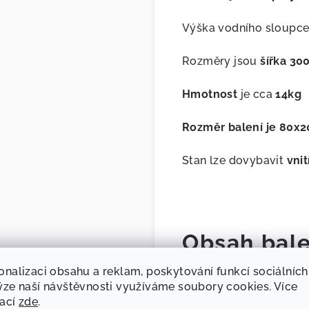
Výška vodního sloupc
Rozměry jsou
šířka 30
Hmotnost
je cca
14kg
Rozměr balení je 80x
Stan lze dovybavit
vnit
Obsah bale
onalizaci obsahu a reklam, poskytování funkcí sociálních
stan
ýze naší návštěvnosti využíváme soubory cookies. Více
lana a kolíky
mací
zde
.