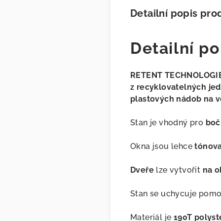
Detailní popis pro
Detailní po
RETENT TECHNOLOGIE - 
z recyklovatelných je
plastových nádob na v
Stan je vhodný pro
boč
Okna jsou lehce
tónov
Dveře
lze vytvořit
na o
Stan se uchycuje pomo
Materiál je
190T polyst