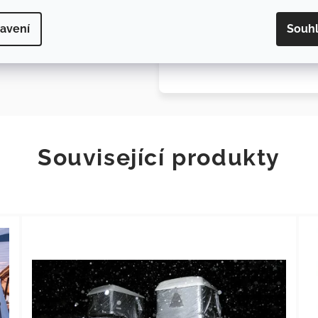
poslážka
tyče
avení
Souh
přenosný sáček
Související produkty