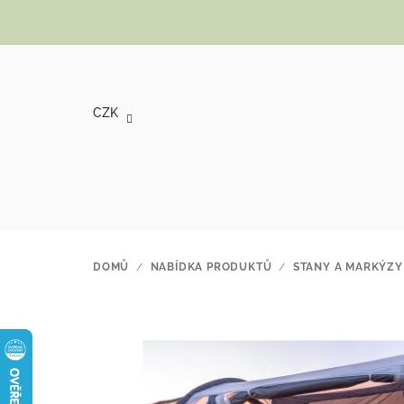
Přejít na obsah
CZK
DOMŮ
/
NABÍDKA PRODUKTŮ
/
STANY A MARKÝZY