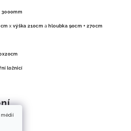
e
3000mm
0cm
x
výška 210cm
a
hloubka 90cm + 270cm
20x20cm
řní ložnicí
ní
 médií