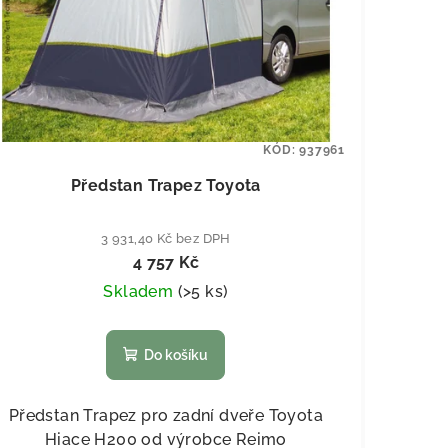
KÓD:
937961
Předstan Trapez Toyota
3 931,40 Kč bez DPH
4 757 Kč
Skladem
(
>5 ks
)
Do košíku
Předstan Trapez pro zadní dveře Toyota
Hiace H200 od výrobce Reimo