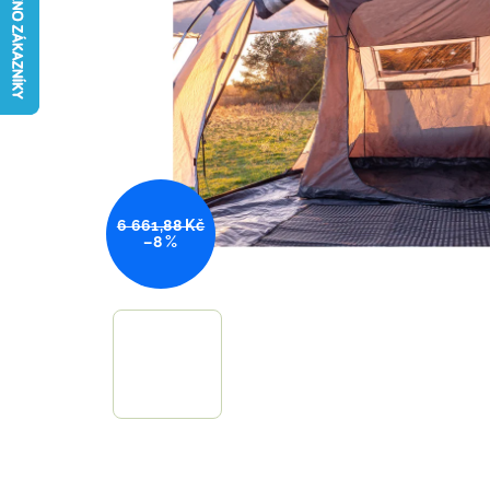
6 661,88 Kč
–8 %