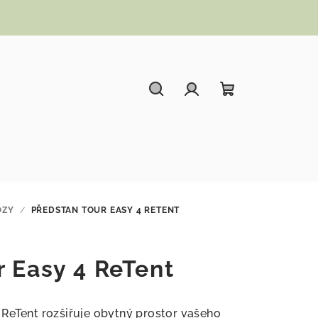
Hledat
Přihlášení
Nákupní koší
OZY
/
PŘEDSTAN TOUR EASY 4 RETENT
r Easy 4 ReTent
ReTent rozšiřuje obytný prostor vašeho