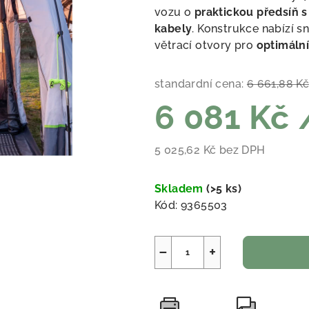
vozu o
praktickou předsíň 
kabely
. Konstrukce nabízí s
větrací otvory pro
optimální
standardní cena:
6 661,88 K
6 081 Kč
5 025,62 Kč bez DPH
Měrná cena:
Skladem
(
>5 ks
)
Kód:
9365503
−
+