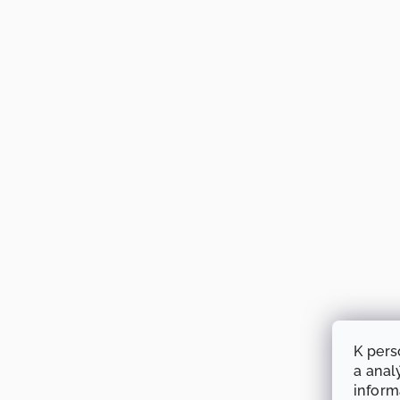
K pers
a anal
infor