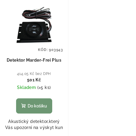
KÓD:
903943
Detektor Marder-Frei Plus
414,05 Kč bez DPH
501 Kč
Skladem
(
>5 ks
)
Do košíku
Akustický detektor,který
Vás upozorní na výskyt kun