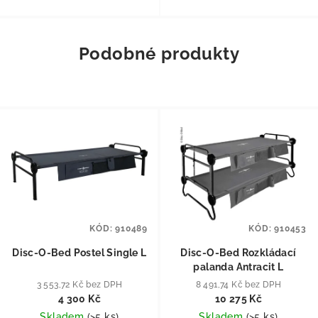
Podobné produkty
KÓD:
910489
KÓD:
910453
Disc-O-Bed Postel Single L
Disc-O-Bed Rozkládací
palanda Antracit L
3 553,72 Kč bez DPH
8 491,74 Kč bez DPH
4 300 Kč
10 275 Kč
Skladem
(
>5 ks
)
Skladem
(
>5 ks
)