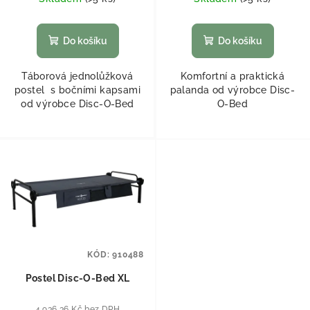
Do košíku
Do košíku
Táborová jednolůžková
Komfortní a praktická
postel s bočními kapsami
palanda od výrobce Disc-
od výrobce Disc-O-Bed
O-Bed
KÓD:
910488
Postel Disc-O-Bed XL
4 936,36 Kč bez DPH