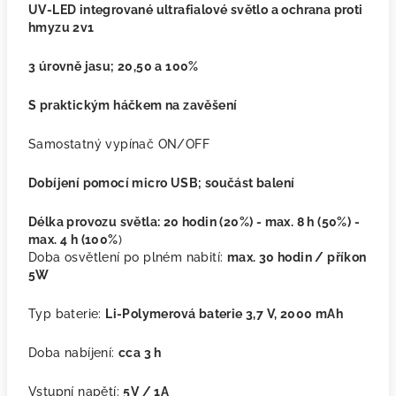
UV-LED integrované ultrafialové světlo a ochrana proti
hmyzu 2v1
3 úrovně jasu; 20,50 a 100%
S praktickým háčkem na zavěšení
Samostatný vypínač ON/OFF
Dobíjení pomocí micro USB; součást balení
Délka provozu světla: 20 hodin (20%) - max. 8 h (50%) -
max. 4 h (100%
)
Doba osvětlení po plném nabití:
max. 30 hodin / příkon
5W
Typ baterie:
Li-Polymerová baterie 3,7 V, 2000 mAh
Doba nabíjení:
cca 3 h
Vstupní napětí:
5V / 1A