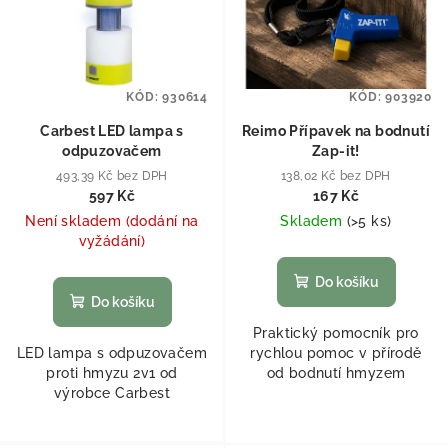
KÓD:
930614
KÓD:
903920
Carbest LED lampa s
Reimo Přípavek na bodnutí
odpuzovačem
Zap-it!
493,39 Kč bez DPH
138,02 Kč bez DPH
597 Kč
167 Kč
Není skladem (dodání na
Skladem
(
>5 ks
)
vyžádání)
Do košíku
Do košíku
Praktický pomocník pro
LED lampa s odpuzovačem
rychlou pomoc v přírodě
proti hmyzu 2v1 od
od bodnutí hmyzem
výrobce Carbest