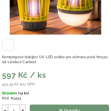
Kempingové dobíjecí UV-LED světlo pro ochranu proti hmyzu
od výrobce Carbest
597 Kč
/ ks
493,39 Kč bez DPH
Měrná cena:
Skladem
(
>5 ks
)
Kód:
83494
−
+
Do košíku