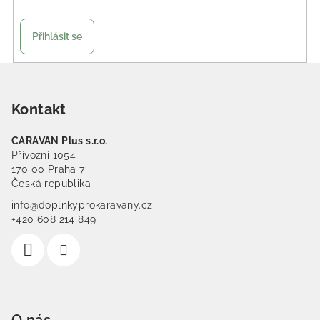
Přihlásit se
Zápatí
Kontakt
CARAVAN Plus s.r.o.
Přívozní 1054
170 00 Praha 7
Česká republika
info@doplnkyprokaravany.cz
+420 608 214 849
O nás