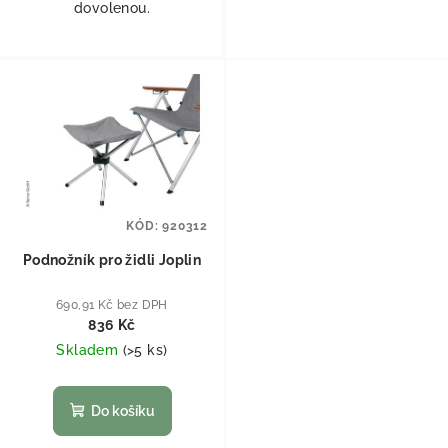
dovolenou.
KÓD:
920312
Podnožník pro židli Joplin
690,91 Kč bez DPH
836 Kč
Skladem
(
>5 ks
)
Do košíku