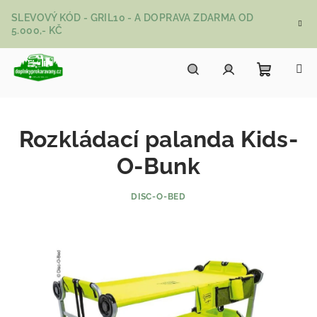
Přejít na obsah
SLEVOVÝ KÓD - GRIL10 - A DOPRAVA ZDARMA OD
5.000,- KČ
Nákupní
Hledat
Přihlášení
Rozkládací palanda Kids-
O-Bunk
DISC-O-BED