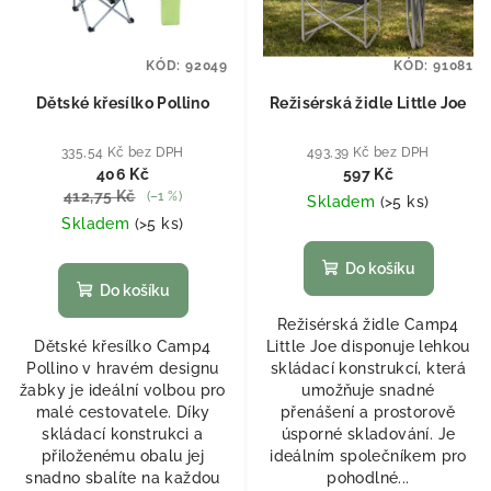
KÓD:
92049
KÓD:
91081
Dětské křesílko Pollino
Režisérská židle Little Joe
335,54 Kč bez DPH
493,39 Kč bez DPH
406 Kč
597 Kč
412,75 Kč
(–1 %)
Skladem
(
>5 ks
)
Skladem
(
>5 ks
)
Do košíku
Do košíku
Režisérská židle Camp4
Dětské křesílko Camp4
Little Joe disponuje lehkou
Pollino v hravém designu
skládací konstrukcí, která
žabky je ideální volbou pro
umožňuje snadné
malé cestovatele. Díky
přenášení a prostorově
skládací konstrukci a
úsporné skladování. Je
přiloženému obalu jej
ideálním společníkem pro
snadno sbalíte na každou
pohodlné...