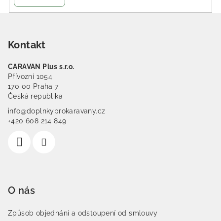
Zápatí
Kontakt
CARAVAN Plus s.r.o.
Přívozní 1054
170 00 Praha 7
Česká republika
info@doplnkyprokaravany.cz
+420 608 214 849
O nás
Způsob objednání a odstoupení od smlouvy