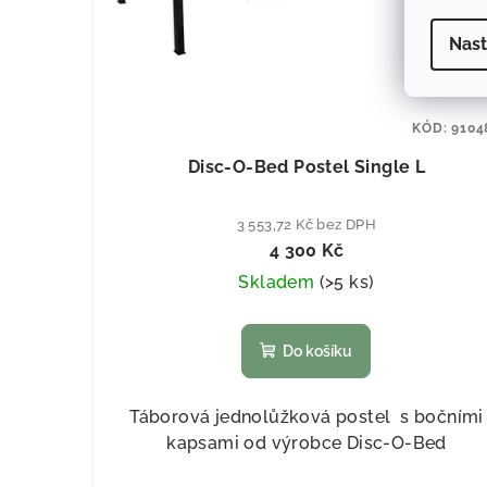
Nast
KÓD:
9104
Disc-O-Bed Postel Single L
3 553,72 Kč bez DPH
4 300 Kč
Skladem
(
>5 ks
)
Do košíku
Táborová jednolůžková postel s bočními
kapsami od výrobce Disc-O-Bed