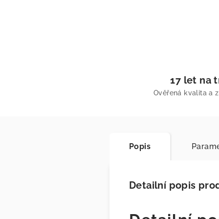
17 let na 
Ověřená kvalita a 
Popis
Parame
Detailní popis pro