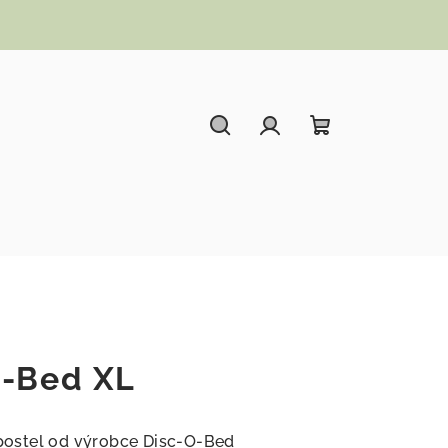
Hledat
Přihlášení
Nákupní koší
O-Bed XL
ostel od výrobce Disc-O-Bed