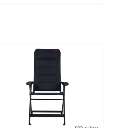
KÓD:
926277