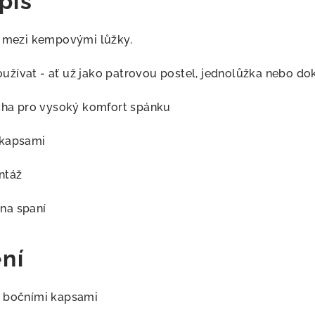
pis
l mezi kempovými lůžky.
 používat - ať už jako patrovou postel, jednolůžka nebo do
ocha pro vysoký komfort spánku
 kapsami
ntáž
na spaní
ní
s bočními kapsami