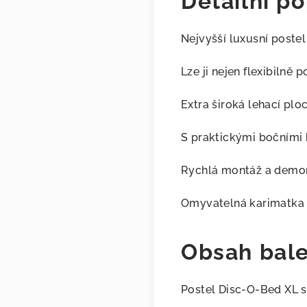
Detailní po
Nejvyšší luxusní poste
Lze ji nejen flexibilně
Extra široká lehací pl
S praktickými bočními
Rychlá montáž a demo
Omyvatelná karimatka 
Obsah bale
Postel Disc-O-Bed XL 