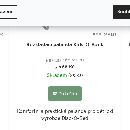
avení
Souh
89
KÓD:
910455
Rozkládací palanda Kids-O-Bunk
5 923,97 Kč bez DPH
7 168 Kč
Skladem
(
>5 ks
)
Do košíku
Komfortní a praktická palanda pro děti od
výrobce Disc-O-Bed