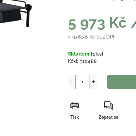
5 973 Kč
4 936,36 Kč bez DPH
Měrná cena:
Skladem
(
1 ks
)
Kód:
910488
−
+
Tisk
Zeptat se