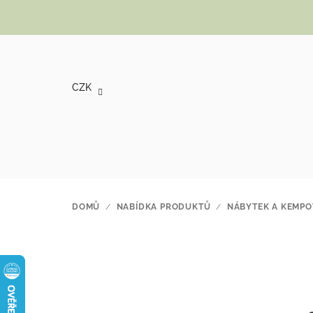
Přejít na obsah
CZK
DOMŮ
/
NABÍDKA PRODUKTŮ
/
NÁBYTEK A KEMPO