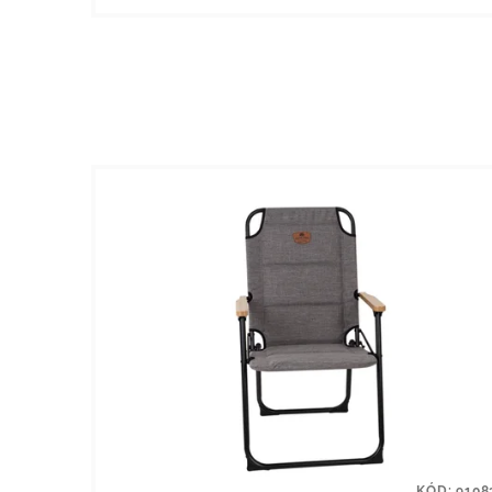
KÓD:
9108