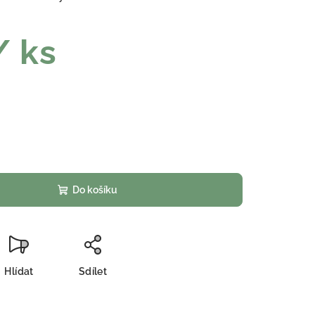
/ ks
Do košíku
Hlídat
Sdílet