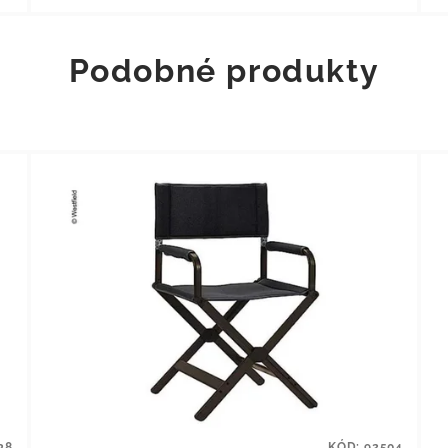
Podobné produkty
38
KÓD:
92504