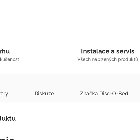
trhu
Instalace a servis
zkušenosti
Všech nabízených produktů
try
Diskuze
Značka
Disc-O-Bed
duktu