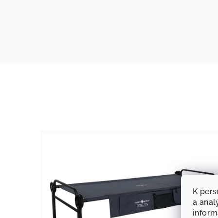
K pers
a anal
infor