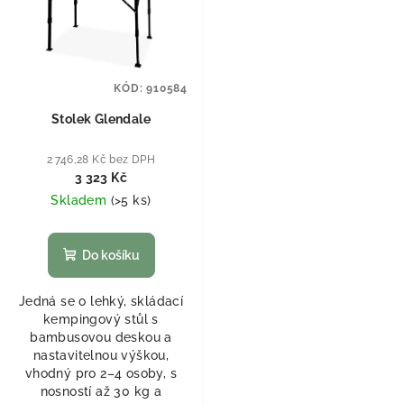
KÓD:
910584
Stolek Glendale
2 746,28 Kč bez DPH
3 323 Kč
Skladem
(
>5 ks
)
Do košíku
Jedná se o lehký, skládací
kempingový stůl s
bambusovou deskou a
nastavitelnou výškou,
vhodný pro 2–4 osoby, s
nosností až 30 kg a