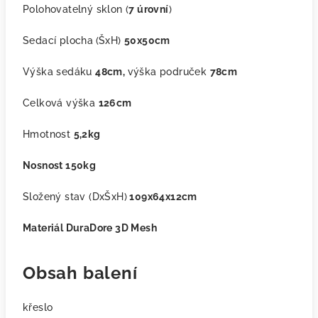
Polohovatelný sklon (
7 úrovní
)
Sedací plocha
(ŠxH)
50x50cm
Výška sedáku
48cm,
výška područek
78cm
Celková výška
126cm
Hmotnost
5,2
kg
Nosnost 150kg
Složený stav (DxŠxH)
109x64x12cm
Materiál DuraDore 3D Mesh
Obsah balení
křeslo