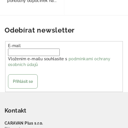
pohodlný odpočinek na...
Odebírat newsletter
E-mail
Vložením e-mailu souhlasíte s
podmínkami ochrany
osobních údajů
Přihlásit se
Zápatí
Kontakt
CARAVAN Plus s.r.o.