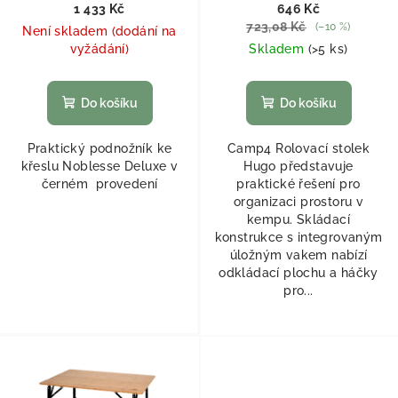
1 433 Kč
646 Kč
723,08 Kč
(–10 %)
Není skladem (dodání na
vyžádání)
Skladem
(
>5 ks
)
Do košíku
Do košíku
Praktický podnožník ke
Camp4 Rolovací stolek
křeslu Noblesse Deluxe v
Hugo představuje
černém provedení
praktické řešení pro
organizaci prostoru v
kempu. Skládací
konstrukce s integrovaným
úložným vakem nabízí
odkládací plochu a háčky
pro...