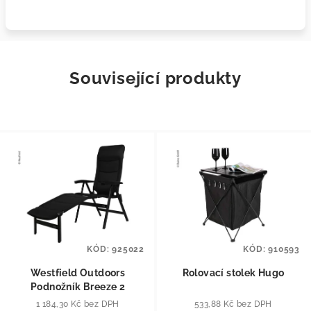
Související produkty
KÓD:
925022
KÓD:
910593
Westfield Outdoors
Rolovací stolek Hugo
Podnožník Breeze 2
1 184,30 Kč bez DPH
533,88 Kč bez DPH