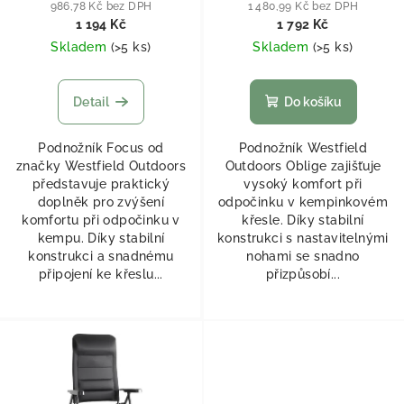
986,78 Kč bez DPH
1 480,99 Kč bez DPH
1 194 Kč
1 792 Kč
Skladem
(
>5 ks
)
Skladem
(
>5 ks
)
Detail
Do košíku
Podnožník Focus od
Podnožník Westfield
značky Westfield Outdoors
Outdoors Oblige zajišťuje
představuje praktický
vysoký komfort při
doplněk pro zvýšení
odpočinku v kempinkovém
komfortu při odpočinku v
křesle. Díky stabilní
kempu. Díky stabilní
konstrukci s nastavitelnými
konstrukci a snadnému
nohami se snadno
připojení ke křeslu...
přizpůsobí...