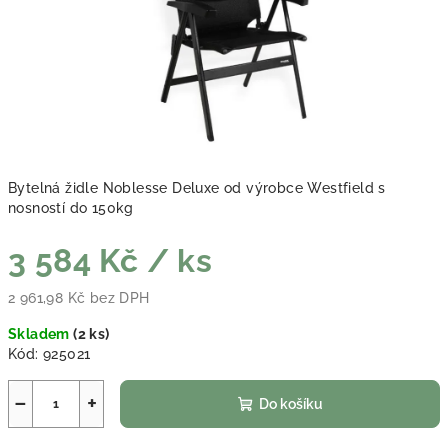
Bytelná židle Noblesse Deluxe od výrobce Westfield s
nosností do 150kg
3 584 Kč
/ ks
2 961,98 Kč bez DPH
Měrná cena:
Skladem
(
2 ks
)
Kód:
925021
−
+
Do košíku