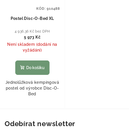
KÓD:
910488
Postel Disc-O-Bed XL
4 936,36 Kč bez DPH
5 973 Kč
Není skladem (dodání na
vyžádání)
Do košíku
Jednolůžková kempingová
postel od výrobce Disc-O-
Bed
Odebírat newsletter