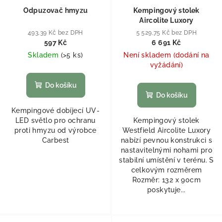
Odpuzovač hmyzu
Kempingový stolek
Aircolite Luxory
493,39 Kč bez DPH
5 529,75 Kč bez DPH
597 Kč
6 691 Kč
Skladem
(
>5 ks
)
Není skladem (dodání na
vyžádání)
Do košíku
Do košíku
Kempingové dobíjecí UV-
LED světlo pro ochranu
Kempingový stolek
proti hmyzu od výrobce
Westfield Aircolite Luxory
Carbest
nabízí pevnou konstrukci s
nastavitelnými nohami pro
stabilní umístění v terénu. S
celkovým rozměrem
Rozměr: 132 x 90cm
poskytuje...