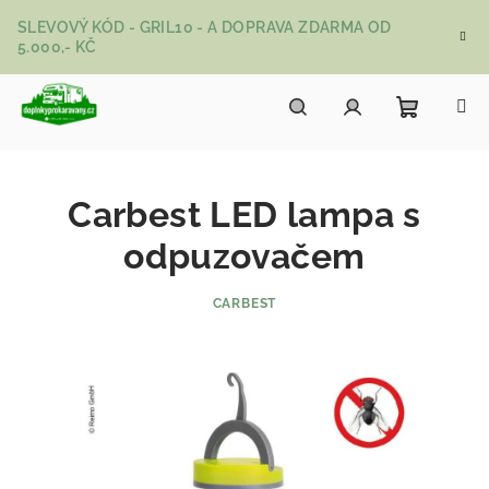
Přejít na obsah
SLEVOVÝ KÓD - GRIL10 - A DOPRAVA ZDARMA OD
5.000,- KČ
Nákupní
Hledat
Přihlášení
Carbest LED lampa s
odpuzovačem
CARBEST