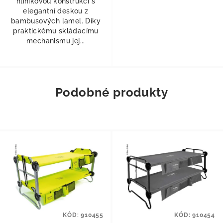
hliníkovou konstrukci s
elegantní deskou z
bambusových lamel. Díky
praktickému skládacímu
mechanismu jej...
Podobné produkty
KÓD:
910455
KÓD:
910454