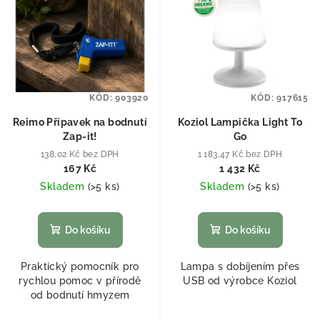
KÓD:
903920
KÓD:
917615
Reimo Přípavek na bodnutí
Koziol Lampička Light To
Zap-it!
Go
138,02 Kč bez DPH
1 183,47 Kč bez DPH
167 Kč
1 432 Kč
Skladem
(
>5 ks
)
Skladem
(
>5 ks
)
Do košíku
Do košíku
Praktický pomocník pro
Lampa s dobíjením přes
rychlou pomoc v přírodě
USB od výrobce Koziol
od bodnutí hmyzem