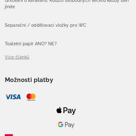
Grilování u karavanu: Kouzlo svobodných večerů každý den
jinde
Separační / oddělovací vložky pro WC
Toaletní papír ANO? NE?
Více článků
Možnosti platby