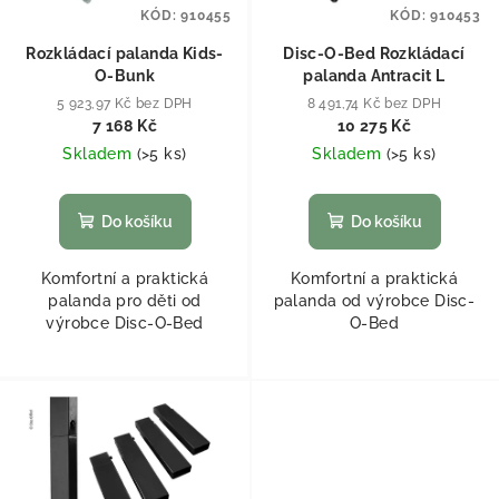
KÓD:
910455
KÓD:
910453
Rozkládací palanda Kids-
Disc-O-Bed Rozkládací
O-Bunk
palanda Antracit L
5 923,97 Kč bez DPH
8 491,74 Kč bez DPH
7 168 Kč
10 275 Kč
Skladem
(
>5 ks
)
Skladem
(
>5 ks
)
Do košíku
Do košíku
Komfortní a praktická
Komfortní a praktická
palanda pro děti od
palanda od výrobce Disc-
výrobce Disc-O-Bed
O-Bed