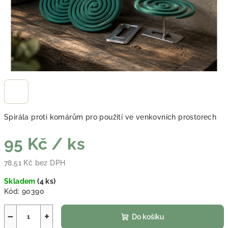
Spirála proti komárům pro použití ve venkovních prostorech
95 Kč
/ ks
78,51 Kč bez DPH
Měrná cena:
Skladem
(
4 ks
)
Kód:
90390
−
+
Do košíku