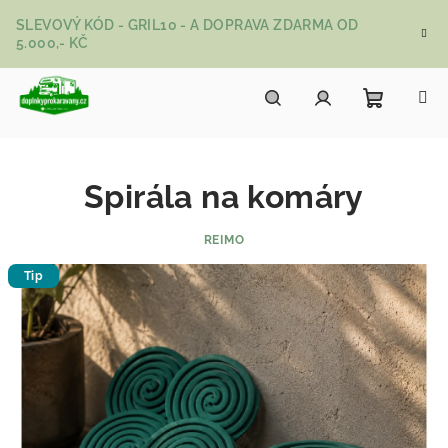
Přejít na obsah
SLEVOVÝ KÓD - GRIL10 - A DOPRAVA ZDARMA OD
5.000,- KČ
Nákupní
Hledat
Přihlášení
Spirála na komáry
REIMO
Tip