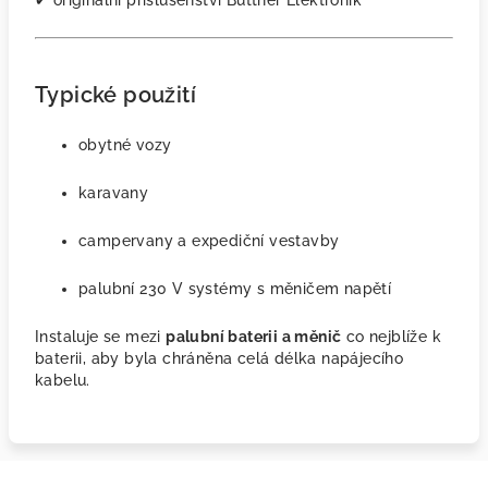
✔ originální příslušenství Büttner Elektronik
Typické použití
obytné vozy
karavany
campervany a expediční vestavby
palubní 230 V systémy s měničem napětí
Instaluje se mezi
palubní baterii a měnič
co nejblíže k
baterii, aby byla chráněna celá délka napájecího
kabelu.