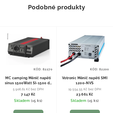
Podobné produkty
KÓD:
82270
KÓD:
82200
MC camping Měnič napětí
Votronic Měnič napětí SMI
sinus 1500Watt SI-1500 do
1200-NVS
obytného auta či karavanu
5 906,61 Kč bez DPH
19 554,55 Kč bez DPH
7 147 Kč
23 661 Kč
Skladem
(
>5 ks
)
Skladem
(
>5 ks
)