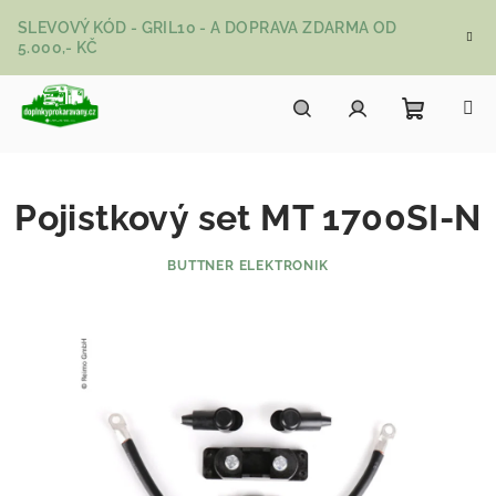
Přejít na obsah
SLEVOVÝ KÓD - GRIL10 - A DOPRAVA ZDARMA OD
5.000,- KČ
Nákupní
Hledat
Přihlášení
Pojistkový set MT 1700SI-N
BUTTNER ELEKTRONIK