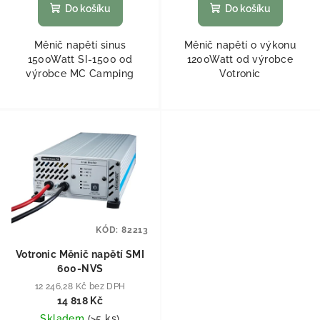
Do košíku
Do košíku
Měnič napětí sinus
Měnič napětí o výkonu
1500Watt SI-1500 od
1200Watt od výrobce
výrobce MC Camping
Votronic
KÓD:
82213
Votronic Měnič napětí SMI
600-NVS
12 246,28 Kč bez DPH
14 818 Kč
Skladem
(
>5 ks
)