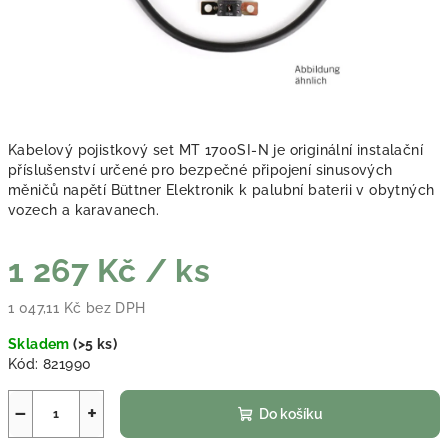
Kabelový pojistkový set MT 1700SI-N je originální instalační
příslušenství určené pro bezpečné připojení sinusových
měničů napětí Büttner Elektronik k palubní baterii v obytných
vozech a karavanech.
1 267 Kč
/ ks
1 047,11 Kč bez DPH
Měrná cena:
Skladem
(
>5 ks
)
Kód:
821990
−
+
Do košíku