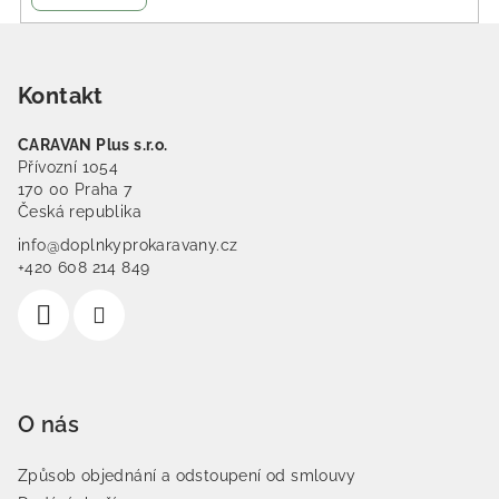
Zápatí
Kontakt
CARAVAN Plus s.r.o.
Přívozní 1054
170 00 Praha 7
Česká republika
info@doplnkyprokaravany.cz
+420 608 214 849
O nás
Způsob objednání a odstoupení od smlouvy