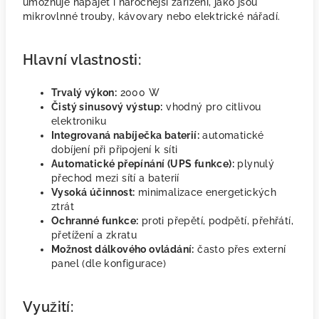
umožňuje napájet i náročnější zařízení, jako jsou
mikrovlnné trouby, kávovary nebo elektrické nářadí.
Hlavní vlastnosti:
Trvalý výkon:
2000 W
Čistý sinusový výstup:
vhodný pro citlivou
elektroniku
Integrovaná nabíječka baterií:
automatické
dobíjení při připojení k síti
Automatické přepínání (UPS funkce):
plynulý
přechod mezi sítí a baterií
Vysoká účinnost:
minimalizace energetických
ztrát
Ochranné funkce:
proti přepětí, podpětí, přehřátí,
přetížení a zkratu
Možnost dálkového ovládání:
často přes externí
panel (dle konfigurace)
Využití: