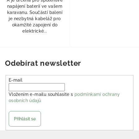
A je určena pro spolehlivé
napájení baterií ve vašem
karavanu. Součástí balení
je nezbytná kabeláž pro
okamžité zapojení do
elektrické...
Odebírat newsletter
E-mail
Vložením e-mailu souhlasíte s
podmínkami ochrany
osobních údajů
Přihlásit se
Zápatí