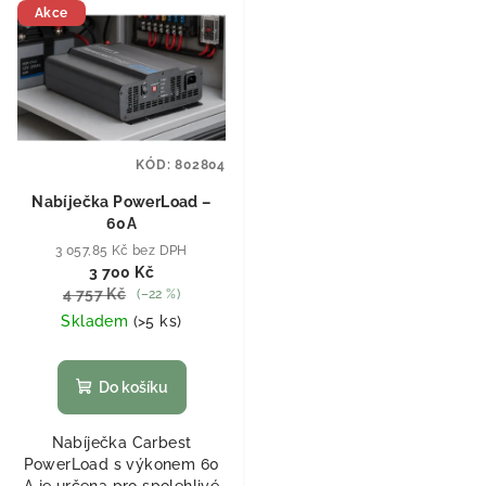
Akce
KÓD:
802804
Nabíječka PowerLoad –
60A
3 057,85 Kč bez DPH
3 700 Kč
4 757 Kč
(–22 %)
Skladem
(
>5 ks
)
Do košíku
Nabíječka Carbest
PowerLoad s výkonem 60