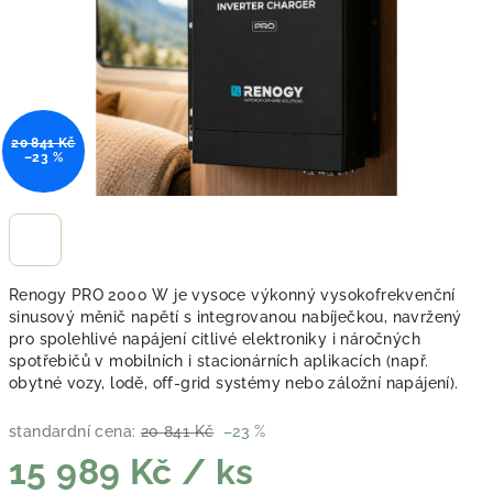
20 841 Kč
–23 %
Renogy PRO 2000 W je vysoce výkonný vysokofrekvenční
sinusový měnič napětí s integrovanou nabíječkou, navržený
pro spolehlivé napájení citlivé elektroniky i náročných
spotřebičů v mobilních i stacionárních aplikacích (např.
obytné vozy, lodě, off-grid systémy nebo záložní napájení).
standardní cena:
20 841 Kč
–23 %
15 989 Kč
/ ks