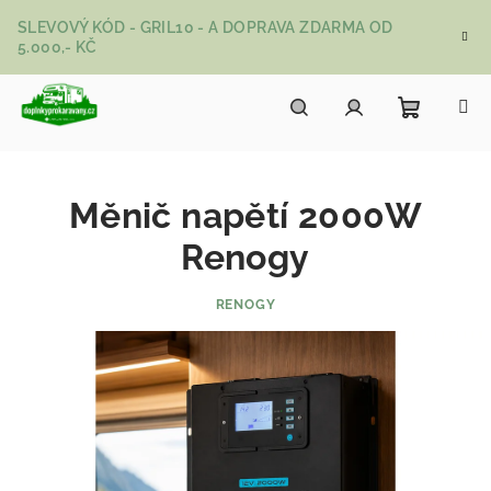
Přejít na obsah
SLEVOVÝ KÓD - GRIL10 - A DOPRAVA ZDARMA OD
5.000,- KČ
Nákupní
Hledat
Přihlášení
Měnič napětí 2000W
Renogy
RENOGY