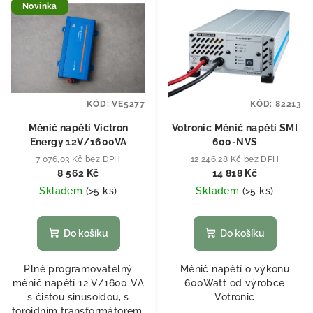
Novinka
KÓD:
VE5277
KÓD:
82213
Měnič napětí Victron
Votronic Měnič napětí SMI
Energy 12V/1600VA
600-NVS
7 076,03 Kč bez DPH
12 246,28 Kč bez DPH
8 562 Kč
14 818 Kč
Skladem
(
>5 ks
)
Skladem
(
>5 ks
)
Do košíku
Do košíku
Plně programovatelný
Měnič napětí o výkonu
měnič napětí 12 V/1600 VA
600Watt od výrobce
s čistou sinusoidou, s
Votronic
toroidním transformátorem,