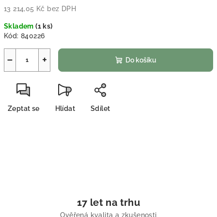
13 214,05 Kč bez DPH
Měrná cena:
Skladem
(
1 ks
)
Kód:
840226
−
+
Do košíku
Zeptat se
Hlídat
Sdílet
17 let na trhu
Ověřená kvalita a zkušenosti