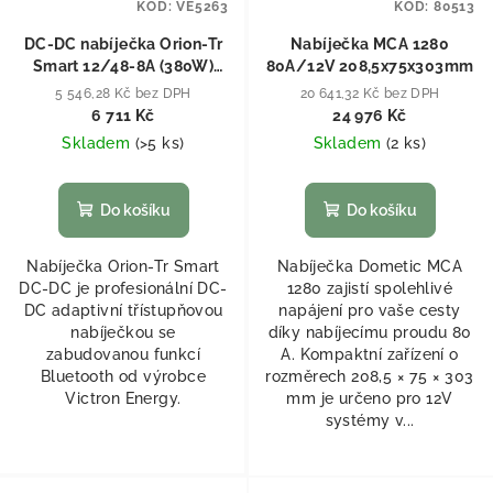
KÓD:
VE5263
KÓD:
80513
DC-DC nabíječka Orion-Tr
Nabíječka MCA 1280
Smart 12/48-8A (380W)
80A/12V 208,5x75x303mm
izolovaná
5 546,28 Kč bez DPH
20 641,32 Kč bez DPH
6 711 Kč
24 976 Kč
Skladem
(
>5 ks
)
Skladem
(
2 ks
)
Do košíku
Do košíku
Nabíječka Orion-Tr Smart
Nabíječka Dometic MCA
DC-DC je profesionální DC-
1280 zajistí spolehlivé
DC adaptivní třístupňovou
napájení pro vaše cesty
nabíječkou se
díky nabíjecímu proudu 80
zabudovanou funkcí
A. Kompaktní zařízení o
Bluetooth od výrobce
rozměrech 208,5 × 75 × 303
Victron Energy.
mm je určeno pro 12V
systémy v...