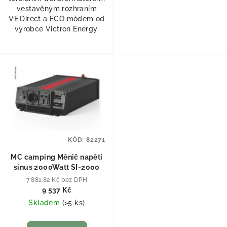
vestavěným rozhraním
VE.Direct a ECO módem od
výrobce Victron Energy.
KÓD:
82271
MC camping Měnič napětí
sinus 2000Watt SI-2000
7 881,82 Kč bez DPH
9 537 Kč
Skladem
(
>5 ks
)