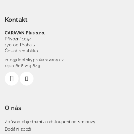
Zápatí
Kontakt
CARAVAN Plus s.r.o.
Přívozní 1054
170 00 Praha 7
Česká republika
info@doplnkyprokaravany.cz
+420 608 214 849
O nás
Způsob objednání a odstoupení od smlouvy
Dodání zboží