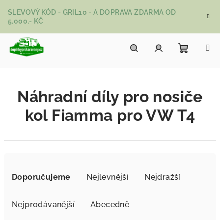
Přejít na obsah
SLEVOVÝ KÓD - GRIL10 - A DOPRAVA ZDARMA OD
5.000,- KČ
Nákupní
Hledat
Přihlášení
Náhradní díly pro nosiče
kol Fiamma pro VW T4
Řazení produktů
Doporučujeme
Nejlevnější
Nejdražší
Nejprodávanější
Abecedně