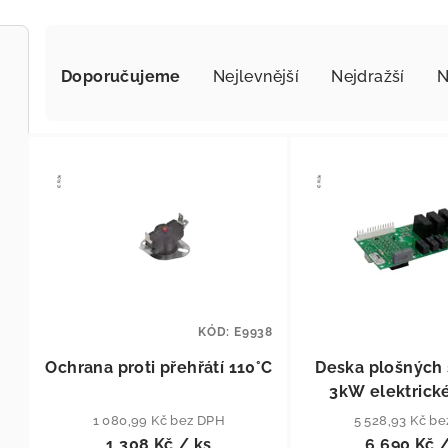
Řazení produktů
Doporučujeme
Nejlevnější
Nejdražší
N
Výpis produktů
KÓD:
E9938
Ochrana proti přehřátí 110°C
Deska plošných 
3kW elektrick
1 080,99 Kč bez DPH
5 528,93 Kč b
1 308 Kč
/ ks
6 690 Kč
/