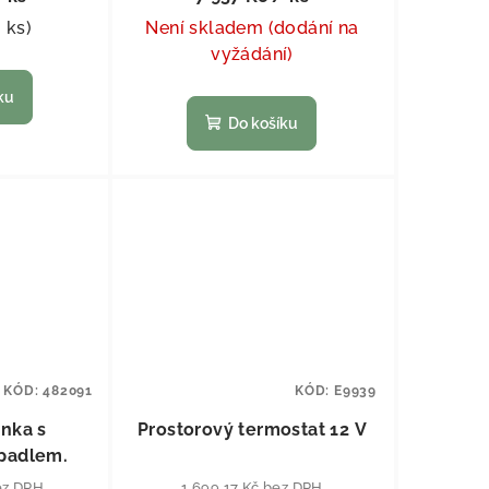
2 ks
)
Není skladem (dodání na
vyžádání)
ku
Do košíku
KÓD:
482091
KÓD:
E9939
onka s
Prostorový termostat 12 V
padlem.
ez DPH
1 699,17 Kč bez DPH