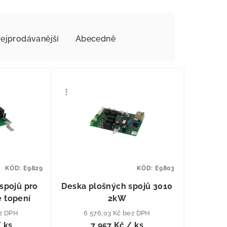
ejprodávanější
Abecedně
KÓD:
E9829
KÓD:
E9803
spojů pro
Deska plošných spojů 3010
é topení
2kW
ez DPH
6 576,03 Kč bez DPH
 ks
7 957 Kč
/ ks