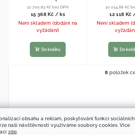
12 700,83 Kč bez DPH
10 014,88 Kč b
15 368 Kč
/ ks
12 118 Kč
Není skladem (dodání na
Není skladem (
vyžádání)
vyžádán
Do košíku
Do koší
8
položek c
Ov
onalizaci obsahu a reklam, poskytování funkcí sociálních
ýze naší návštěvnosti využíváme soubory cookies. Více
mací
zde
.