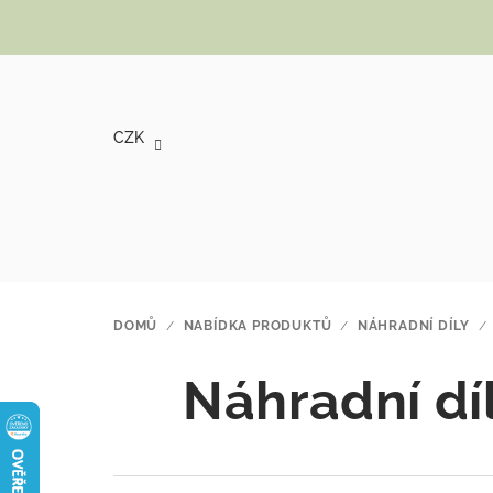
Přejít na obsah
CZK
DOMŮ
/
NABÍDKA PRODUKTŮ
/
NÁHRADNÍ DÍLY
/
Náhradní dí