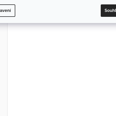
avení
Souh