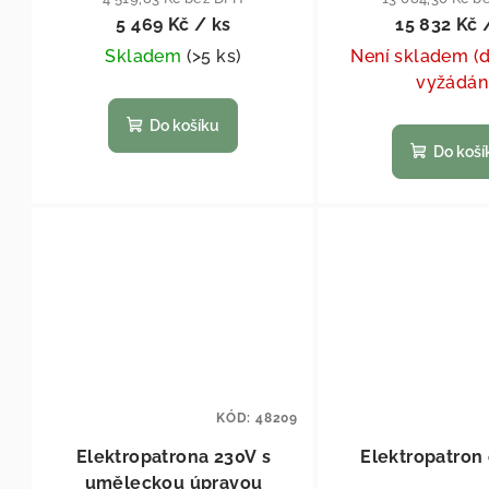
5 469 Kč
/ ks
15 832 Kč
Skladem
(
>5 ks
)
Není skladem (
vyžádán
Do košíku
Do koší
KÓD:
48209
Elektropatrona 230V s
Elektropatron
uměleckou úpravou