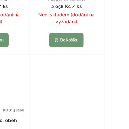
/ ks
2 056 Kč
/ ks
dodání na
Není skladem (dodání na
í)
vyžádání)
ku
Do košíku
KÓD:
48208
 o. oběh