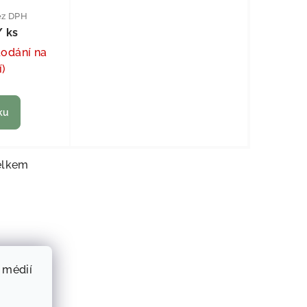
ez DPH
/ ks
dodání na
í)
ku
elkem
ládací prvky výpisu
 médií