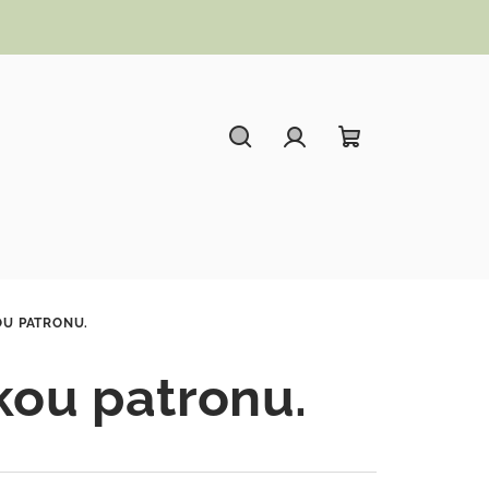
Hledat
Přihlášení
Nákupní koší
OU PATRONU.
kou patronu.