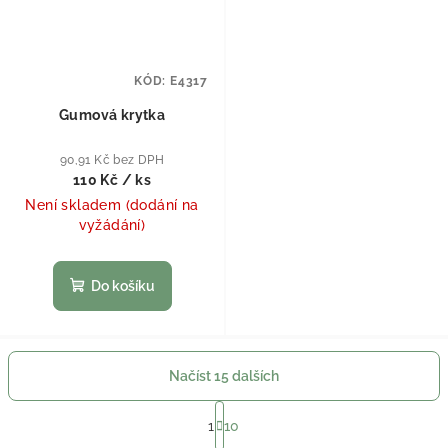
KÓD:
E4317
Gumová krytka
90,91 Kč bez DPH
110 Kč
/ ks
Není skladem (dodání na
vyžádání)
Do košíku
Načíst 15 dalších
Stránkování
1
10
Ovládací prvky výpisu