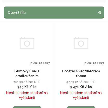
Otevřít filtr
Výpis produktů
KÓD:
E13487
KÓD:
E13363
Gumový úhel s
Booster s ventilátorem
prodloužením
16mm
780,99 Kč bez DPH
4 523,97 Kč bez DPH
945 Kč
/ ks
5 474 Kč
/ ks
Není skladem (dodání na
Není skladem (dodání na
vyžádání)
vyžádání)