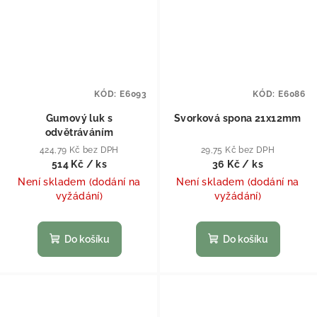
KÓD:
E6093
KÓD:
E6086
Gumový luk s
Svorková spona 21x12mm
odvětráváním
424,79 Kč bez DPH
29,75 Kč bez DPH
514 Kč
/ ks
36 Kč
/ ks
Není skladem (dodání na
Není skladem (dodání na
vyžádání)
vyžádání)
Do košíku
Do košíku