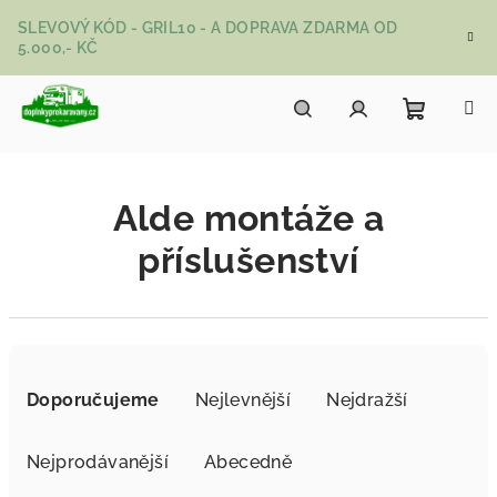
Přejít na obsah
SLEVOVÝ KÓD - GRIL10 - A DOPRAVA ZDARMA OD
5.000,- KČ
Nákupní
Hledat
Přihlášení
Alde montáže a
příslušenství
Řazení produktů
Doporučujeme
Nejlevnější
Nejdražší
Nejprodávanější
Abecedně