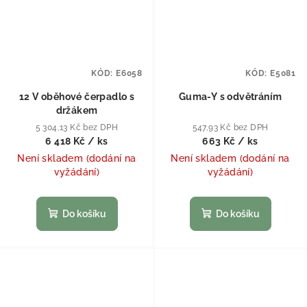
KÓD:
E6058
KÓD:
E5081
12 V oběhové čerpadlo s
Guma-Y s odvětráním
držákem
5 304,13 Kč bez DPH
547,93 Kč bez DPH
6 418 Kč
/ ks
663 Kč
/ ks
Není skladem (dodání na
Není skladem (dodání na
vyžádání)
vyžádání)
Do košíku
Do košíku