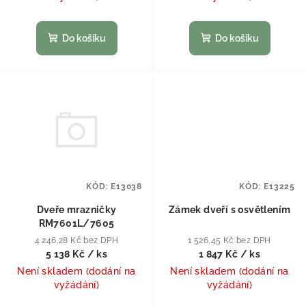
Do košíku
Do košíku
KÓD:
E13038
KÓD:
E13225
Dveře mrazničky
Zámek dveří s osvětlením
RM7601L/7605
4 246,28 Kč bez DPH
1 526,45 Kč bez DPH
5 138 Kč
/ ks
1 847 Kč
/ ks
Není skladem (dodání na
Není skladem (dodání na
vyžádání)
vyžádání)