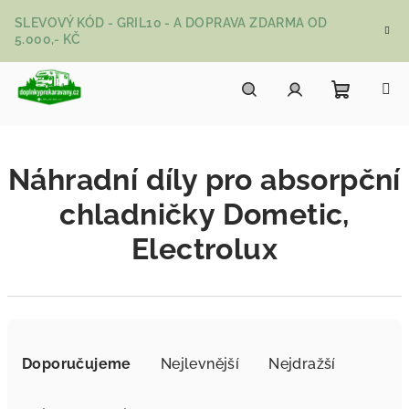
Přejít na obsah
SLEVOVÝ KÓD - GRIL10 - A DOPRAVA ZDARMA OD
5.000,- KČ
Nákupní
Hledat
Přihlášení
Náhradní díly pro absorpční
chladničky Dometic,
Electrolux
Řazení produktů
Doporučujeme
Nejlevnější
Nejdražší