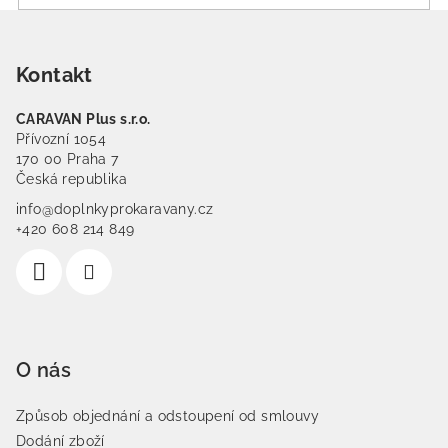
Zápatí
Kontakt
CARAVAN Plus s.r.o.
Přívozní 1054
170 00 Praha 7
Česká republika
info@doplnkyprokaravany.cz
+420 608 214 849
O nás
Způsob objednání a odstoupení od smlouvy
Dodání zboží