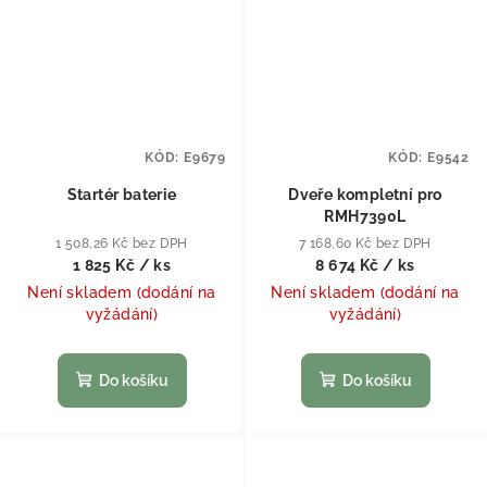
KÓD:
E9679
KÓD:
E9542
Startér baterie
Dveře kompletní pro
RMH7390L
1 508,26 Kč bez DPH
7 168,60 Kč bez DPH
1 825 Kč
/ ks
8 674 Kč
/ ks
Není skladem (dodání na
Není skladem (dodání na
vyžádání)
vyžádání)
Do košíku
Do košíku