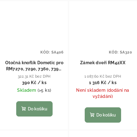
KÓD:
SA406
KÓD:
SA320
Otočná knoflík Dometic pro
Zámek dveří RM42XX
RM7270, 7290, 7360, 7390,
7400, 7540, 7650, 7850
322,31 Kč bez DPH
1 087,60 Kč bez DPH
390 Kč
/ ks
1 316 Kč
/ ks
Skladem
(
>5 ks
)
Není skladem (dodání na
vyžádání)
Do košíku
Do košíku