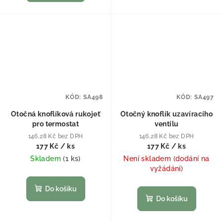
KÓD:
SA498
KÓD:
SA497
Otočná knoflíková rukojeť
Otočný knoflík uzavíracího
pro termostat
ventilu
146,28 Kč bez DPH
146,28 Kč bez DPH
177 Kč
/ ks
177 Kč
/ ks
Skladem
(
1 ks
)
Není skladem (dodání na
vyžádání)
Do košíku
Do košíku