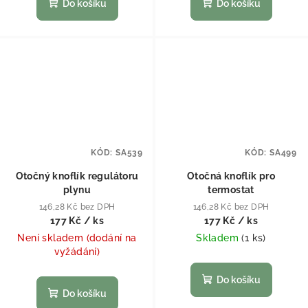
Do košíku
Do košíku
KÓD:
SA539
KÓD:
SA499
Otočný knoflík regulátoru
Otočná knoflík pro
plynu
termostat
146,28 Kč bez DPH
146,28 Kč bez DPH
177 Kč
/ ks
177 Kč
/ ks
Není skladem (dodání na
Skladem
(
1 ks
)
vyžádání)
Do košíku
Do košíku