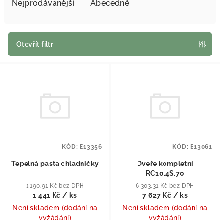
Nejprodávanější
Abecedně
Otevřít filtr
Výpis produktů
KÓD:
E13356
KÓD:
E13061
Tepelná pasta chladničky
Dveře kompletní
RC10.4S.70
1 190,91 Kč bez DPH
6 303,31 Kč bez DPH
1 441 Kč
/ ks
7 627 Kč
/ ks
Není skladem (dodání na
Není skladem (dodání na
vyžádání)
vyžádání)